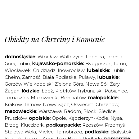
Obiekty na Chrzciny i Komunie
dolnośląskie:
Wrocław
,
Wałbrzych
,
Legnica
,
Jelenia
Góra
,
Lubin
,
kujawsko-pomorskie:
Bydgoszcz
,
Toruń
,
Włocławek
,
Grudziądz
,
Inowrocław
,
lubelskie:
Lublin
,
Chełm
,
Zamość
,
Biała Podlaska
,
Puławy
,
lubuskie:
Gorzów Wielkopolski
,
Zielona Góra
,
Nowa Sól
,
Żary
,
Żagań
,
łódzkie:
Łódź
,
Piotrków Trybunalski
,
Pabianice
,
Tomaszów Mazowiecki
,
Bełchatów
,
małopolskie:
Kraków
,
Tarnów
,
Nowy Sącz
,
Oświęcim
,
Chrzanów
,
mazowieckie:
Warszawa
,
Radom
,
Płock
,
Siedlce
,
Pruszków
,
opolskie:
Opole
,
Kędzierzyn-Koźle
,
Nysa
,
Brzeg
,
Kluczbork
,
podkarpackie:
Rzeszów
,
Przemyśl
,
Stalowa Wola
,
Mielec
,
Tarnobrzeg
,
podlaskie:
Białystok
,
Suwałki
,
Łomża
,
Augustów
,
Bielsk Podlaski
,
pomorskie: