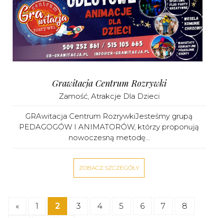
Grawitacja Centrum Rozrywki
Zamość
,
Atrakcje Dla Dzieci
GRAwitacja Centrum RozrywkiJesteśmy grupą
PEDAGOGÓW I ANIMATORÓW, którzy proponują
nowoczesną metodę...
ZOBACZ SZCZEGÓŁY
«
1
2
3
4
5
6
7
8