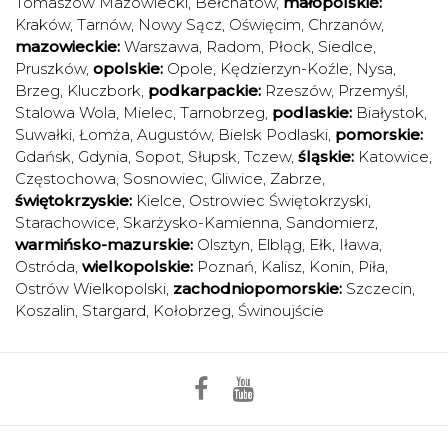
Tomaszów Mazowiecki
,
Bełchatów
,
małopolskie:
Kraków
,
Tarnów
,
Nowy Sącz
,
Oświęcim
,
Chrzanów
,
mazowieckie:
Warszawa
,
Radom
,
Płock
,
Siedlce
,
Pruszków
,
opolskie:
Opole
,
Kędzierzyn-Koźle
,
Nysa
,
Brzeg
,
Kluczbork
,
podkarpackie:
Rzeszów
,
Przemyśl
,
Stalowa Wola
,
Mielec
,
Tarnobrzeg
,
podlaskie:
Białystok
,
Suwałki
,
Łomża
,
Augustów
,
Bielsk Podlaski
,
pomorskie:
Gdańsk
,
Gdynia
,
Sopot
,
Słupsk
,
Tczew
,
śląskie:
Katowice
,
Częstochowa
,
Sosnowiec
,
Gliwice
,
Zabrze
,
świętokrzyskie:
Kielce
,
Ostrowiec Świętokrzyski
,
Starachowice
,
Skarżysko-Kamienna
,
Sandomierz
,
warmińsko-mazurskie:
Olsztyn
,
Elbląg
,
Ełk
,
Iława
,
Ostróda
,
wielkopolskie:
Poznań
,
Kalisz
,
Konin
,
Piła
,
Ostrów Wielkopolski
,
zachodniopomorskie:
Szczecin
,
Koszalin
,
Stargard
,
Kołobrzeg
,
Świnoujście