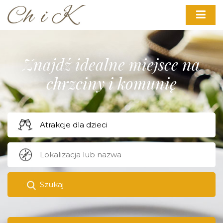
Znajdź idealne miejsce na
chrzciny i komunię
Szukaj