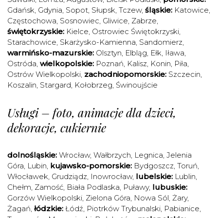
Gdańsk
,
Gdynia
,
Sopot
,
Słupsk
,
Tczew
,
śląskie:
Katowice
,
Częstochowa
,
Sosnowiec
,
Gliwice
,
Zabrze
,
świętokrzyskie:
Kielce
,
Ostrowiec Świętokrzyski
,
Starachowice
,
Skarżysko-Kamienna
,
Sandomierz
,
warmińsko-mazurskie:
Olsztyn
,
Elbląg
,
Ełk
,
Iława
,
Ostróda
,
wielkopolskie:
Poznań
,
Kalisz
,
Konin
,
Piła
,
Ostrów Wielkopolski
,
zachodniopomorskie:
Szczecin
,
Koszalin
,
Stargard
,
Kołobrzeg
,
Świnoujście
Usługi – foto, animacje dla dzieci,
dekoracje, cukiernie
dolnośląskie:
Wrocław
,
Wałbrzych
,
Legnica
,
Jelenia
Góra
,
Lubin
,
kujawsko-pomorskie:
Bydgoszcz
,
Toruń
,
Włocławek
,
Grudziądz
,
Inowrocław
,
lubelskie:
Lublin
,
Chełm
,
Zamość
,
Biała Podlaska
,
Puławy
,
lubuskie:
Gorzów Wielkopolski
,
Zielona Góra
,
Nowa Sól
,
Żary
,
Żagań
,
łódzkie:
Łódź
,
Piotrków Trybunalski
,
Pabianice
,