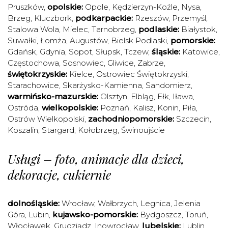
Pruszków
,
opolskie:
Opole
,
Kędzierzyn-Koźle
,
Nysa
,
Brzeg
,
Kluczbork
,
podkarpackie:
Rzeszów
,
Przemyśl
,
Stalowa Wola
,
Mielec
,
Tarnobrzeg
,
podlaskie:
Białystok
,
Suwałki
,
Łomża
,
Augustów
,
Bielsk Podlaski
,
pomorskie:
Gdańsk
,
Gdynia
,
Sopot
,
Słupsk
,
Tczew
,
śląskie:
Katowice
,
Częstochowa
,
Sosnowiec
,
Gliwice
,
Zabrze
,
świętokrzyskie:
Kielce
,
Ostrowiec Świętokrzyski
,
Starachowice
,
Skarżysko-Kamienna
,
Sandomierz
,
warmińsko-mazurskie:
Olsztyn
,
Elbląg
,
Ełk
,
Iława
,
Ostróda
,
wielkopolskie:
Poznań
,
Kalisz
,
Konin
,
Piła
,
Ostrów Wielkopolski
,
zachodniopomorskie:
Szczecin
,
Koszalin
,
Stargard
,
Kołobrzeg
,
Świnoujście
Usługi – foto, animacje dla dzieci,
dekoracje, cukiernie
dolnośląskie:
Wrocław
,
Wałbrzych
,
Legnica
,
Jelenia
Góra
,
Lubin
,
kujawsko-pomorskie:
Bydgoszcz
,
Toruń
,
Włocławek
,
Grudziądz
,
Inowrocław
,
lubelskie:
Lublin
,