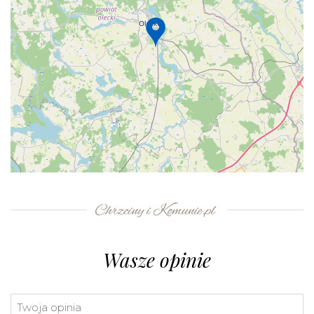
+
−
⇧
©
OpenStreetMap
contributors.
»
Wasze opinie