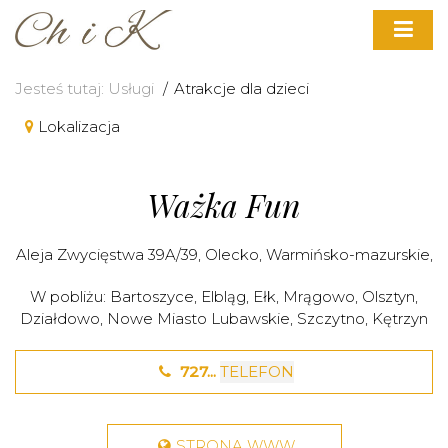
Jesteś tutaj:
Usługi
Atrakcje dla dzieci
Lokalizacja
Ważka Fun
Aleja Zwycięstwa 39A/39,
Olecko
,
Warmińsko-mazurskie
,
W pobliżu:
Bartoszyce
,
Elbląg
,
Ełk
,
Mrągowo
,
Olsztyn
,
Działdowo
,
Nowe Miasto Lubawskie
,
Szczytno
,
Kętrzyn
727...
TELEFON
STRONA WWW