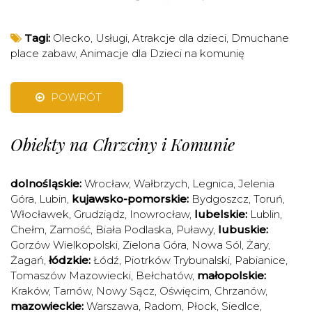
Tagi:
Olecko
,
Usługi
,
Atrakcje dla dzieci
,
Dmuchane
place zabaw
,
Animacje dla Dzieci na komunię
POWRÓT
Obiekty na Chrzciny i Komunie
dolnośląskie:
Wrocław
,
Wałbrzych
,
Legnica
,
Jelenia
Góra
,
Lubin
,
kujawsko-pomorskie:
Bydgoszcz
,
Toruń
,
Włocławek
,
Grudziądz
,
Inowrocław
,
lubelskie:
Lublin
,
Chełm
,
Zamość
,
Biała Podlaska
,
Puławy
,
lubuskie:
Gorzów Wielkopolski
,
Zielona Góra
,
Nowa Sól
,
Żary
,
Żagań
,
łódzkie:
Łódź
,
Piotrków Trybunalski
,
Pabianice
,
Tomaszów Mazowiecki
,
Bełchatów
,
małopolskie:
Kraków
,
Tarnów
,
Nowy Sącz
,
Oświęcim
,
Chrzanów
,
mazowieckie:
Warszawa
,
Radom
,
Płock
,
Siedlce
,