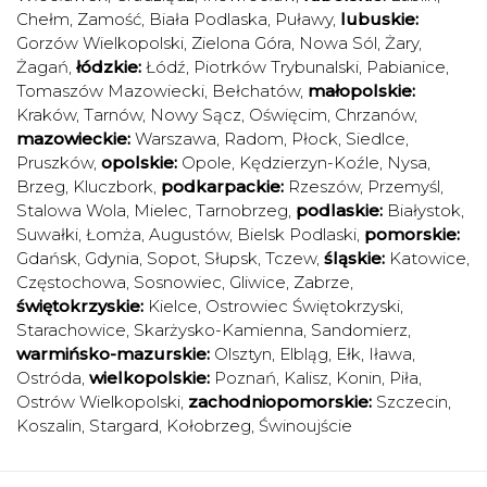
Chełm
,
Zamość
,
Biała Podlaska
,
Puławy
,
lubuskie:
Gorzów Wielkopolski
,
Zielona Góra
,
Nowa Sól
,
Żary
,
Żagań
,
łódzkie:
Łódź
,
Piotrków Trybunalski
,
Pabianice
,
Tomaszów Mazowiecki
,
Bełchatów
,
małopolskie:
Kraków
,
Tarnów
,
Nowy Sącz
,
Oświęcim
,
Chrzanów
,
mazowieckie:
Warszawa
,
Radom
,
Płock
,
Siedlce
,
Pruszków
,
opolskie:
Opole
,
Kędzierzyn-Koźle
,
Nysa
,
Brzeg
,
Kluczbork
,
podkarpackie:
Rzeszów
,
Przemyśl
,
Stalowa Wola
,
Mielec
,
Tarnobrzeg
,
podlaskie:
Białystok
,
Suwałki
,
Łomża
,
Augustów
,
Bielsk Podlaski
,
pomorskie:
Gdańsk
,
Gdynia
,
Sopot
,
Słupsk
,
Tczew
,
śląskie:
Katowice
,
Częstochowa
,
Sosnowiec
,
Gliwice
,
Zabrze
,
świętokrzyskie:
Kielce
,
Ostrowiec Świętokrzyski
,
Starachowice
,
Skarżysko-Kamienna
,
Sandomierz
,
warmińsko-mazurskie:
Olsztyn
,
Elbląg
,
Ełk
,
Iława
,
Ostróda
,
wielkopolskie:
Poznań
,
Kalisz
,
Konin
,
Piła
,
Ostrów Wielkopolski
,
zachodniopomorskie:
Szczecin
,
Koszalin
,
Stargard
,
Kołobrzeg
,
Świnoujście