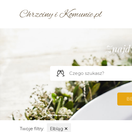
Znajdź
B
Twoje filtry:
Elbląg
✕