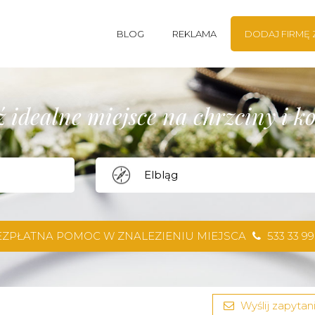
BLOG
REKLAMA
DODAJ FIRMĘ
 idealne miejsce na chrzciny i 
EZPŁATNA POMOC W ZNALEZIENIU MIEJSCA
533 33 99
Wyślij zapytani