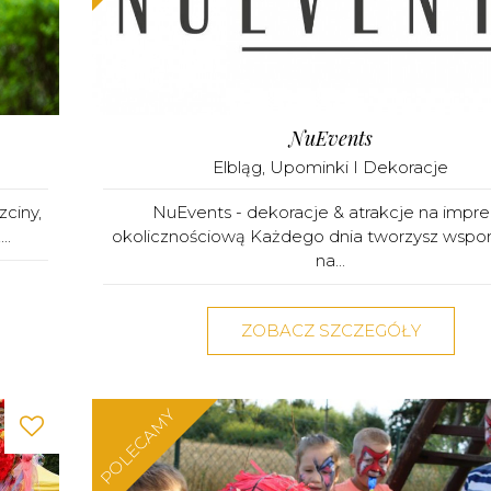
NuEvents
Elbląg
,
Upominki I Dekoracje
zciny,
NuEvents - dekoracje & atrakcje na impr
..
okolicznościową Każdego dnia tworzysz wspo
na...
ZOBACZ SZCZEGÓŁY
POLECAMY