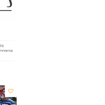
ezę
mnienia