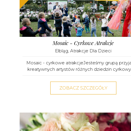
Mosaic - Cyrkowe Atrakcje
Elbląg
,
Atrakcje Dla Dzieci
Mosaic - cyrkowe atrakcjeJesteśmy grupą przyja
kreatywnych artystów różnych dziedzin cyrkowyc
ZOBACZ SZCZEGÓŁY