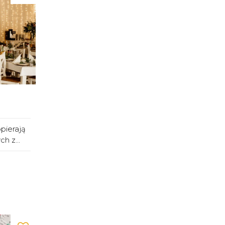
pierają
h z...