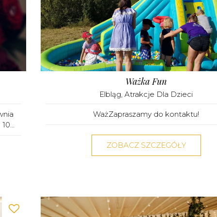
Ważka Fun
Elbląg
,
Atrakcje Dla Dzieci
wnia
WażZapraszamy do kontaktu!
10...
ZOBACZ SZCZEGÓŁY