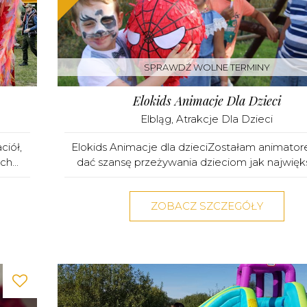
SPRAWDŹ WOLNE TERMINY
Elokids Animacje Dla Dzieci
Elbląg
,
Atrakcje Dla Dzieci
ciół,
Elokids Animacje dla dzieciZostałam animato
h...
dać szansę przeżywania dzieciom jak największe
ZOBACZ SZCZEGÓŁY