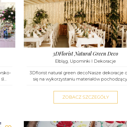
3DFlorist Natural Green Deco
Elbląg
,
Upominki I Dekoracje
orsko-
3Dflorist natural green decoNasze dekoracje o
l...
się na wykorzystaniu materiałów pochodzącyc
ZOBACZ SZCZEGÓŁY