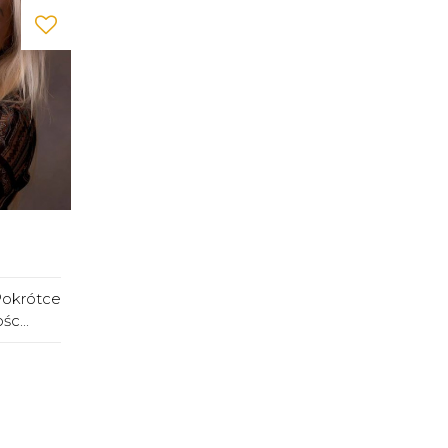
Pokrótce
c...