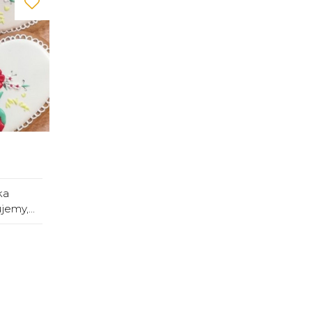
ka
emy,...