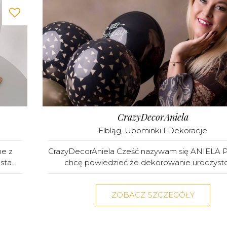
CrazyDecorAniela
Elbląg
,
Upominki I Dekoracje
ne z
CrazyDecorAniela Cześć nazywam się ANIELA 
ta...
chcę powiedzieć że dekorowanie uroczystoś
ZOBACZ SZCZEGÓŁY