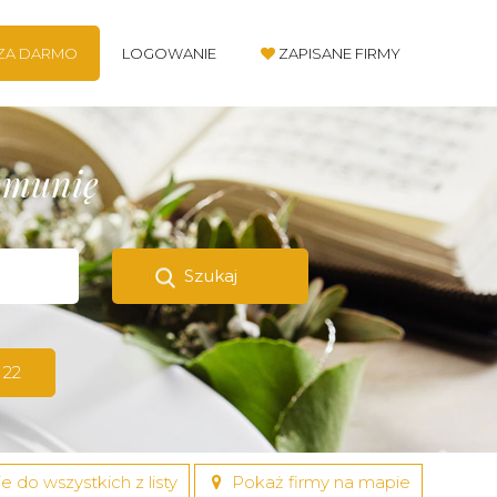
 ZA DARMO
LOGOWANIE
ZAPISANE FIRMY
komunię
Szukaj
 22
e do wszystkich z listy
Pokaż firmy na mapie