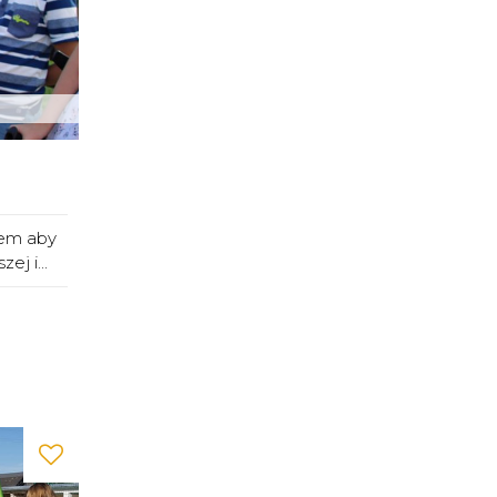
rem aby
j i...