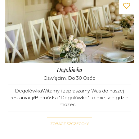
Degolówka
Oświęcim
, Do 30 Osób
DegolówkaWitamy i zapraszamy Was do naszej
restauracji!Bieruńska "Degolówka" to miejsce gdzie
możeci...
ZOBACZ SZCZEGÓŁY