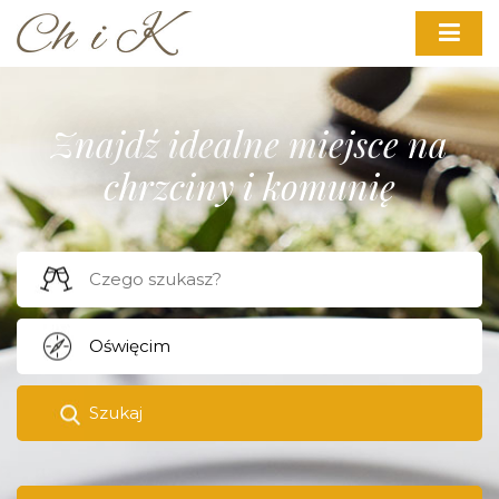
Znajdź idealne miejsce na
chrzciny i komunię
Szukaj