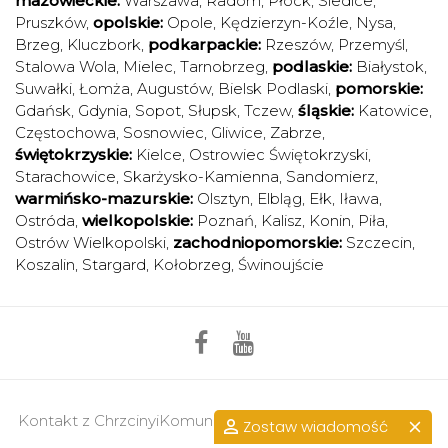
mazowieckie:
Warszawa
,
Radom
,
Płock
,
Siedlce
,
Pruszków
,
opolskie:
Opole
,
Kędzierzyn-Koźle
,
Nysa
,
Brzeg
,
Kluczbork
,
podkarpackie:
Rzeszów
,
Przemyśl
,
Stalowa Wola
,
Mielec
,
Tarnobrzeg
,
podlaskie:
Białystok
,
Suwałki
,
Łomża
,
Augustów
,
Bielsk Podlaski
,
pomorskie:
Gdańsk
,
Gdynia
,
Sopot
,
Słupsk
,
Tczew
,
śląskie:
Katowice
,
Częstochowa
,
Sosnowiec
,
Gliwice
,
Zabrze
,
świętokrzyskie:
Kielce
,
Ostrowiec Świętokrzyski
,
Starachowice
,
Skarżysko-Kamienna
,
Sandomierz
,
warmińsko-mazurskie:
Olsztyn
,
Elbląg
,
Ełk
,
Iława
,
Ostróda
,
wielkopolskie:
Poznań
,
Kalisz
,
Konin
,
Piła
,
Ostrów Wielkopolski
,
zachodniopomorskie:
Szczecin
,
Koszalin
,
Stargard
,
Kołobrzeg
,
Świnoujście
Kontakt z ChrzcinyiKomunie.pl >>
przejdź do kontaktu.
Zostaw wiadomość