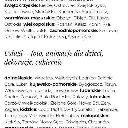
świętokrzyskie:
Kielce
,
Ostrowiec Świętokrzyski
,
Starachowice
,
Skarżysko-Kamienna
,
Sandomierz
,
warmińsko-mazurskie:
Olsztyn
,
Elbląg
,
Ełk
,
Iława
,
Ostróda
,
wielkopolskie:
Poznań
,
Kalisz
,
Konin
,
Piła
,
Ostrów Wielkopolski
,
zachodniopomorskie:
Szczecin
,
Koszalin
,
Stargard
,
Kołobrzeg
,
Świnoujście
Usługi – foto, animacje dla dzieci,
dekoracje, cukiernie
dolnośląskie:
Wrocław
,
Wałbrzych
,
Legnica
,
Jelenia
Góra
,
Lubin
,
kujawsko-pomorskie:
Bydgoszcz
,
Toruń
,
Włocławek
,
Grudziądz
,
Inowrocław
,
lubelskie:
Lublin
,
Chełm
,
Zamość
,
Biała Podlaska
,
Puławy
,
lubuskie:
Gorzów Wielkopolski
,
Zielona Góra
,
Nowa Sól
,
Żary
,
Żagań
,
łódzkie:
Łódź
,
Piotrków Trybunalski
,
Pabianice
,
Tomaszów Mazowiecki
,
Bełchatów
,
małopolskie:
Kraków
,
Tarnów
,
Nowy Sącz
,
Oświęcim
,
Chrzanów
,