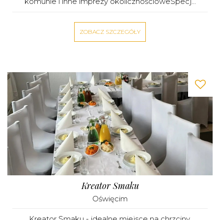
komunie i inne imprezy okolicznościoweSpecj...
ZOBACZ SZCZEGÓŁY
Kreator Smaku
Oświęcim
Kreator Smaku - idealne miejsce na chrzciny,