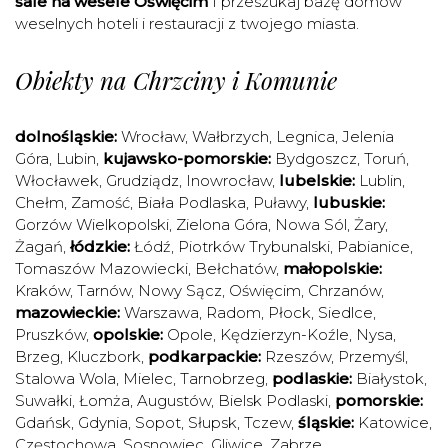
sale na wesele Oświęcim
I przeszukaj bazę domów
weselnych hoteli i restauracji z twojego miasta.
Obiekty na Chrzciny i Komunie
dolnośląskie:
Wrocław
,
Wałbrzych
,
Legnica
,
Jelenia
Góra
,
Lubin
,
kujawsko-pomorskie:
Bydgoszcz
,
Toruń
,
Włocławek
,
Grudziądz
,
Inowrocław
,
lubelskie:
Lublin
,
Chełm
,
Zamość
,
Biała Podlaska
,
Puławy
,
lubuskie:
Gorzów Wielkopolski
,
Zielona Góra
,
Nowa Sól
,
Żary
,
Żagań
,
łódzkie:
Łódź
,
Piotrków Trybunalski
,
Pabianice
,
Tomaszów Mazowiecki
,
Bełchatów
,
małopolskie:
Kraków
,
Tarnów
,
Nowy Sącz
,
Oświęcim
,
Chrzanów
,
mazowieckie:
Warszawa
,
Radom
,
Płock
,
Siedlce
,
Pruszków
,
opolskie:
Opole
,
Kędzierzyn-Koźle
,
Nysa
,
Brzeg
,
Kluczbork
,
podkarpackie:
Rzeszów
,
Przemyśl
,
Stalowa Wola
,
Mielec
,
Tarnobrzeg
,
podlaskie:
Białystok
,
Suwałki
,
Łomża
,
Augustów
,
Bielsk Podlaski
,
pomorskie:
Gdańsk
,
Gdynia
,
Sopot
,
Słupsk
,
Tczew
,
śląskie:
Katowice
,
Częstochowa
,
Sosnowiec
,
Gliwice
,
Zabrze
,