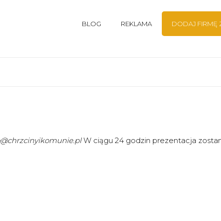
BLOG
REKLAMA
DODAJ FIRMĘ
o@chrzcinyikomunie.pl
W ciągu 24 godzin prezentacja zosta