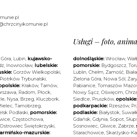
munie.pl
@chrzcinyikomunie.pl
Usługi – foto, animac
 Góra
,
Lubin
,
kujawsko-
dolnośląskie:
Wrocław
,
Wał
dz
,
Inowrocław
,
lubelskie:
pomorskie:
Bydgoszcz
,
Tor
skie:
Gorzów Wielkopolski
,
Lublin
,
Chełm
,
Zamość
,
Biał
Piotrków Trybunalski
,
Zielona Góra
,
Nowa Sól
,
Żary
polskie:
Kraków
,
Tarnów
,
Pabianice
,
Tomaszów Mazow
rszawa
,
Radom
,
Płock
,
Nowy Sącz
,
Oświęcim
,
Chrz
le
,
Nysa
,
Brzeg
,
Kluczbork
,
Siedlce
,
Pruszków
,
opolskie
ielec
,
Tarnobrzeg
,
podkarpackie:
Rzeszów
,
Pr
elsk Podlaski
,
pomorskie:
podlaskie:
Białystok
,
Suwałk
wice
,
Częstochowa
,
Gdańsk
,
Gdynia
,
Sopot
,
Słup
Ostrowiec Świętokrzyski
,
Sosnowiec
,
Gliwice
,
Zabrze
,
armińsko-mazurskie:
Starachowice
,
Skarżysko-K