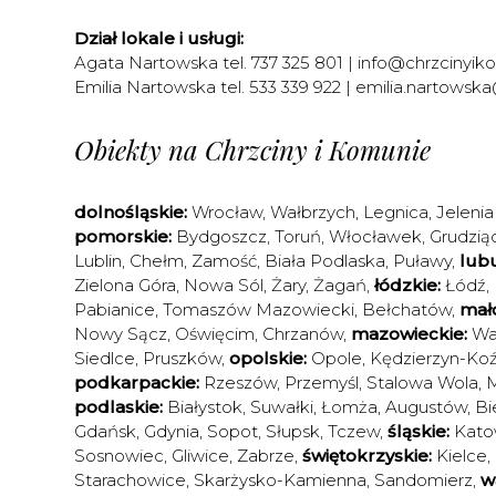
Dział lokale i usługi:
Agata Nartowska tel. 737 325 801 |
info@chrzcinyiko
Emilia Nartowska tel. 533 339 922 |
emilia.nartowska
Obiekty na Chrzciny i Komunie
dolnośląskie:
Wrocław
,
Wałbrzych
,
Legnica
,
Jelenia
pomorskie:
Bydgoszcz
,
Toruń
,
Włocławek
,
Grudzią
Lublin
,
Chełm
,
Zamość
,
Biała Podlaska
,
Puławy
,
lubu
Zielona Góra
,
Nowa Sól
,
Żary
,
Żagań
,
łódzkie:
Łódź
,
Pabianice
,
Tomaszów Mazowiecki
,
Bełchatów
,
mało
Nowy Sącz
,
Oświęcim
,
Chrzanów
,
mazowieckie:
Wa
Siedlce
,
Pruszków
,
opolskie:
Opole
,
Kędzierzyn-Koź
podkarpackie:
Rzeszów
,
Przemyśl
,
Stalowa Wola
,
M
podlaskie:
Białystok
,
Suwałki
,
Łomża
,
Augustów
,
Bi
Gdańsk
,
Gdynia
,
Sopot
,
Słupsk
,
Tczew
,
śląskie:
Kato
Sosnowiec
,
Gliwice
,
Zabrze
,
świętokrzyskie:
Kielce
,
Starachowice
,
Skarżysko-Kamienna
,
Sandomierz
,
w