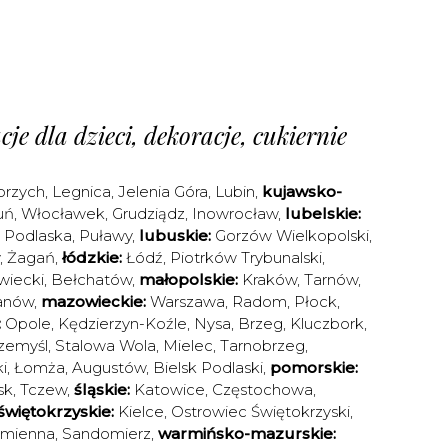
je dla dzieci, dekoracje, cukiernie
brzych
,
Legnica
,
Jelenia Góra
,
Lubin
,
kujawsko-
uń
,
Włocławek
,
Grudziądz
,
Inowrocław
,
lubelskie:
a Podlaska
,
Puławy
,
lubuskie:
Gorzów Wielkopolski
,
,
Żagań
,
łódzkie:
Łódź
,
Piotrków Trybunalski
,
iecki
,
Bełchatów
,
małopolskie:
Kraków
,
Tarnów
,
anów
,
mazowieckie:
Warszawa
,
Radom
,
Płock
,
:
Opole
,
Kędzierzyn-Koźle
,
Nysa
,
Brzeg
,
Kluczbork
,
zemyśl
,
Stalowa Wola
,
Mielec
,
Tarnobrzeg
,
i
,
Łomża
,
Augustów
,
Bielsk Podlaski
,
pomorskie:
sk
,
Tczew
,
śląskie:
Katowice
,
Częstochowa
,
świętokrzyskie:
Kielce
,
Ostrowiec Świętokrzyski
,
amienna
,
Sandomierz
,
warmińsko-mazurskie: