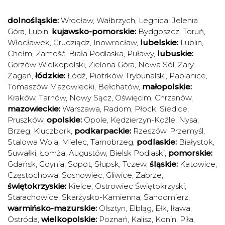
dolnośląskie:
Wrocław
,
Wałbrzych
,
Legnica
,
Jelenia
Góra
,
Lubin
,
kujawsko-pomorskie:
Bydgoszcz
,
Toruń
,
Włocławek
,
Grudziądz
,
Inowrocław
,
lubelskie:
Lublin
,
Chełm
,
Zamość
,
Biała Podlaska
,
Puławy
,
lubuskie:
Gorzów Wielkopolski
,
Zielona Góra
,
Nowa Sól
,
Żary
,
Żagań
,
łódzkie:
Łódź
,
Piotrków Trybunalski
,
Pabianice
,
Tomaszów Mazowiecki
,
Bełchatów
,
małopolskie:
Kraków
,
Tarnów
,
Nowy Sącz
,
Oświęcim
,
Chrzanów
,
mazowieckie:
Warszawa
,
Radom
,
Płock
,
Siedlce
,
Pruszków
,
opolskie:
Opole
,
Kędzierzyn-Koźle
,
Nysa
,
Brzeg
,
Kluczbork
,
podkarpackie:
Rzeszów
,
Przemyśl
,
Stalowa Wola
,
Mielec
,
Tarnobrzeg
,
podlaskie:
Białystok
,
Suwałki
,
Łomża
,
Augustów
,
Bielsk Podlaski
,
pomorskie:
Gdańsk
,
Gdynia
,
Sopot
,
Słupsk
,
Tczew
,
śląskie:
Katowice
,
Częstochowa
,
Sosnowiec
,
Gliwice
,
Zabrze
,
świętokrzyskie:
Kielce
,
Ostrowiec Świętokrzyski
,
Starachowice
,
Skarżysko-Kamienna
,
Sandomierz
,
warmińsko-mazurskie:
Olsztyn
,
Elbląg
,
Ełk
,
Iława
,
Ostróda
,
wielkopolskie:
Poznań
,
Kalisz
,
Konin
,
Piła
,