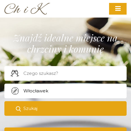
Znajdź idealne miejsce na
chrzciny i komunię
Szukaj