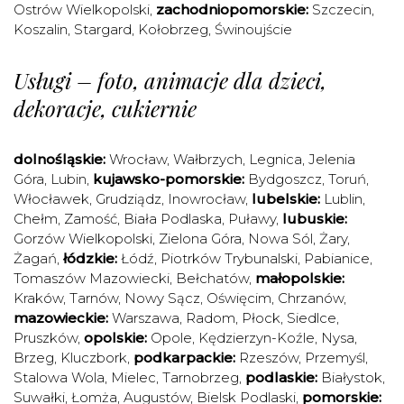
Ostrów Wielkopolski
,
zachodniopomorskie:
Szczecin
,
Koszalin
,
Stargard
,
Kołobrzeg
,
Świnoujście
Usługi – foto, animacje dla dzieci,
dekoracje, cukiernie
dolnośląskie:
Wrocław
,
Wałbrzych
,
Legnica
,
Jelenia
Góra
,
Lubin
,
kujawsko-pomorskie:
Bydgoszcz
,
Toruń
,
Włocławek
,
Grudziądz
,
Inowrocław
,
lubelskie:
Lublin
,
Chełm
,
Zamość
,
Biała Podlaska
,
Puławy
,
lubuskie:
Gorzów Wielkopolski
,
Zielona Góra
,
Nowa Sól
,
Żary
,
Żagań
,
łódzkie:
Łódź
,
Piotrków Trybunalski
,
Pabianice
,
Tomaszów Mazowiecki
,
Bełchatów
,
małopolskie:
Kraków
,
Tarnów
,
Nowy Sącz
,
Oświęcim
,
Chrzanów
,
mazowieckie:
Warszawa
,
Radom
,
Płock
,
Siedlce
,
Pruszków
,
opolskie:
Opole
,
Kędzierzyn-Koźle
,
Nysa
,
Brzeg
,
Kluczbork
,
podkarpackie:
Rzeszów
,
Przemyśl
,
Stalowa Wola
,
Mielec
,
Tarnobrzeg
,
podlaskie:
Białystok
,
Suwałki
,
Łomża
,
Augustów
,
Bielsk Podlaski
,
pomorskie: