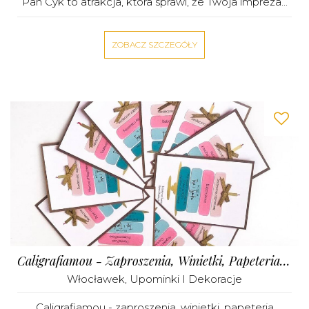
Pan Cyk to atrakcja, która sprawi, że Twoja impreza...
ZOBACZ SZCZEGÓŁY
Caligrafiamou - Zaproszenia, Winietki, Papeteria Katarzyna Grąbczewska
Włocławek
,
Upominki I Dekoracje
Caligrafiamou - zaproszenia, winietki, papeteria