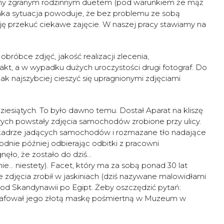
śmy zgranym rodzinnym duetem (pod warunkiem że mąż
. Taka sytuacja powoduje, że bez problemu ze sobą
ę przekuć ciekawe zajęcie. W naszej pracy stawiamy na
 obróbce zdjęć, jakość realizacji zlecenia,
akt, a w wypadku dużych uroczystości drugi fotograf. Do
 jak najszybciej cieszyć się upragnionymi zdjęciami
ziesiątych. To było dawno temu. Dostał Aparat na kliszę
rych powstały zdjęcia samochodów zrobione przy ulicy.
 kadrze jadących samochodów i rozmazane tło nadające
godnie później odbierając odbitki z pracowni
ęło, że zostało do dziś...
ie... niestety). Facet, który ma za sobą ponad 30 lat
sze zdjęcia zrobił w jaskiniach (dziś nazywane malowidłami
a od Skandynawii po Egipt. Żeby oszczędzić pytań:
grafował jego złotą maskę pośmiertną w Muzeum w