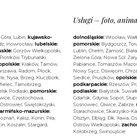
Usługi – foto, animac
 Góra
,
Lubin
,
kujawsko-
dolnośląskie:
Wrocław
,
Wał
dz
,
Inowrocław
,
lubelskie:
pomorskie:
Bydgoszcz
,
Tor
skie:
Gorzów Wielkopolski
,
Lublin
,
Chełm
,
Zamość
,
Biał
Piotrków Trybunalski
,
Zielona Góra
,
Nowa Sól
,
Żary
polskie:
Kraków
,
Tarnów
,
Pabianice
,
Tomaszów Mazow
rszawa
,
Radom
,
Płock
,
Nowy Sącz
,
Oświęcim
,
Chrz
le
,
Nysa
,
Brzeg
,
Kluczbork
,
Siedlce
,
Pruszków
,
opolskie
ielec
,
Tarnobrzeg
,
podkarpackie:
Rzeszów
,
Pr
elsk Podlaski
,
pomorskie:
podlaskie:
Białystok
,
Suwałk
wice
,
Częstochowa
,
Gdańsk
,
Gdynia
,
Sopot
,
Słup
Ostrowiec Świętokrzyski
,
Sosnowiec
,
Gliwice
,
Zabrze
,
armińsko-mazurskie:
Starachowice
,
Skarżysko-K
oznań
,
Kalisz
,
Konin
,
Piła
,
Olsztyn
,
Elbląg
,
Ełk
,
Iława
,
Os
in
,
Koszalin
,
Stargard
,
Ostrów Wielkopolski
,
zacho
Kołobrzeg
,
Świnoujście