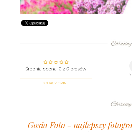
Średnia ocena:
0
z
0
głosów
i
ZOBACZ OPINIE
Gosia Foto - najlepszy fotogr