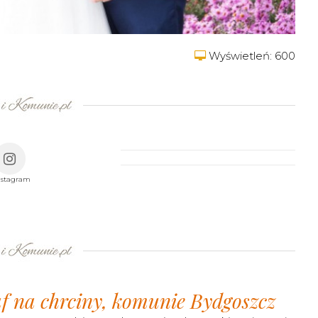
Wyświetleń: 600
nstagram
af na chrciny, komunie Bydgoszcz