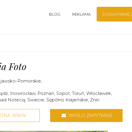
BLOG
REKLAMA
DODAJ FIRMĘ
ia Foto
jawsko-Pomorskie
,
iądz
,
Inowrocław
,
Poznań
,
Sopot
,
Toruń
,
Włocławek
,
nad Notecią
,
Świecie
,
Sępólno Krajeńskie
,
Żnin
RONA WWW
WYŚLIJ ZAPYTANIE