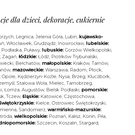
je dla dzieci, dekoracje, cukiernie
brzych
,
Legnica
,
Jelenia Góra
,
Lubin
,
kujawsko-
uń
,
Włocławek
,
Grudziądz
,
Inowrocław
,
lubelskie:
a Podlaska
,
Puławy
,
lubuskie:
Gorzów Wielkopolski
,
,
Żagań
,
łódzkie:
Łódź
,
Piotrków Trybunalski
,
iecki
,
Bełchatów
,
małopolskie:
Kraków
,
Tarnów
,
anów
,
mazowieckie:
Warszawa
,
Radom
,
Płock
,
:
Opole
,
Kędzierzyn-Koźle
,
Nysa
,
Brzeg
,
Kluczbork
,
zemyśl
,
Stalowa Wola
,
Mielec
,
Tarnobrzeg
,
i
,
Łomża
,
Augustów
,
Bielsk Podlaski
,
pomorskie:
sk
,
Tczew
,
śląskie:
Katowice
,
Częstochowa
,
świętokrzyskie:
Kielce
,
Ostrowiec Świętokrzyski
,
amienna
,
Sandomierz
,
warmińsko-mazurskie:
tróda
,
wielkopolskie:
Poznań
,
Kalisz
,
Konin
,
Piła
,
dniopomorskie:
Szczecin
,
Koszalin
,
Stargard
,