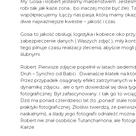
My: Gosia i Robert jesteśmy małżeństwem. Jeste
robi tak jak każe żona... bo inaczej może być źle)
współpracujemy. Łączy nas pasja, którą mamy okazj
dwie najważniejsze kwestie – jakość i czas.
Gosia to jakość obsługi, logistyka i kobiece oko przy
zabezpieczenie danych ( Waszych zdjęć ), miły kont
tego pilnuje czasu realizacji zlecenia, abyście mogli
ślubnymi.
Robert. Pierwsze zdjęcie popełnił w latach siedemd
Druh – Synchro od Babci . Dwanaście klatek na któ
Przez przypadek osiągnięty efekt zatrzymanych w
dynamikę zdjęciu... ale o tym dowiedział się dwa ty
fotograficznej. Był zafascynowany...I tak go to wciągn
Dziś ma ponad czterdzieści lat (to „ponad” stale rośn
praktyki fotograficznej. Złośliwi twierdzą, że pierw
naskalnymi), a ślady jego fotografii odnaleźć możn
Robert nie znał osobiście Tutanchamona, ale foto
Kairze.