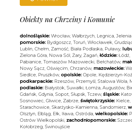
Obiekty na Chrzciny i Komunie
dolnośląskie:
Wrocław
,
Wałbrzych
,
Legnica
,
Jelenia
pomorskie:
Bydgoszcz
,
Toruń
,
Włocławek
,
Grudzią
Lublin
,
Chełm
,
Zamość
,
Biała Podlaska
,
Puławy
,
lubu
Zielona Góra
,
Nowa Sól
,
Żary
,
Żagań
,
łódzkie:
Łódź
,
Pabianice
,
Tomaszów Mazowiecki
,
Bełchatów
,
mało
Nowy Sącz
,
Oświęcim
,
Chrzanów
,
mazowieckie:
Wa
Siedlce
,
Pruszków
,
opolskie:
Opole
,
Kędzierzyn-Koź
podkarpackie:
Rzeszów
,
Przemyśl
,
Stalowa Wola
,
M
podlaskie:
Białystok
,
Suwałki
,
Łomża
,
Augustów
,
Bi
Gdańsk
,
Gdynia
,
Sopot
,
Słupsk
,
Tczew
,
śląskie:
Kato
Sosnowiec
,
Gliwice
,
Zabrze
,
świętokrzyskie:
Kielce
,
Starachowice
,
Skarżysko-Kamienna
,
Sandomierz
,
w
Olsztyn
,
Elbląg
,
Ełk
,
Iława
,
Ostróda
,
wielkopolskie:
P
Ostrów Wielkopolski
,
zachodniopomorskie:
Szczec
Kołobrzeg
,
Świnoujście