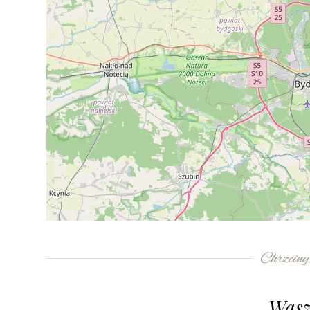
+
−
⇧
©
OpenStreetMap
contributors.
»
Wasz