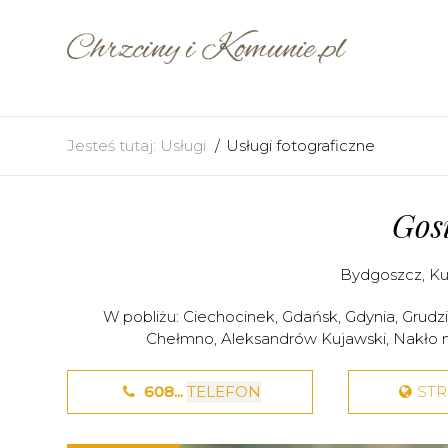
Jesteś tutaj:
Usługi
Usługi fotograficzne
Gos
Bydgoszcz
,
Ku
W pobliżu:
Ciechocinek
,
Gdańsk
,
Gdynia
,
Grudz
Chełmno
,
Aleksandrów Kujawski
,
Nakło 
608...
TELEFON
ST