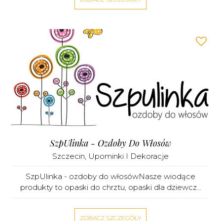
SzpUlinka - Ozdoby Do Włosów
Szczecin
,
Upominki I Dekoracje
SzpUlinka - ozdoby do włosówNasze wiodące
produkty to opaski do chrztu, opaski dla dziewcz...
ZOBACZ SZCZEGÓŁY