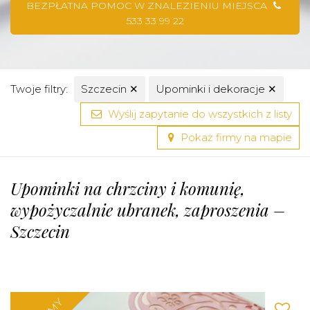
BEZPŁATNA POMOC W ZNALEZIENIU MIEJSCA
533 33 99 22
Twoje filtry:
Szczecin
✕
Upominki i dekoracje
✕
Wyślij zapytanie do wszystkich z listy
Pokaż firmy na mapie
Upominki na chrzciny i komunię,
wypożyczalnie ubranek, zaproszenia –
Szczecin