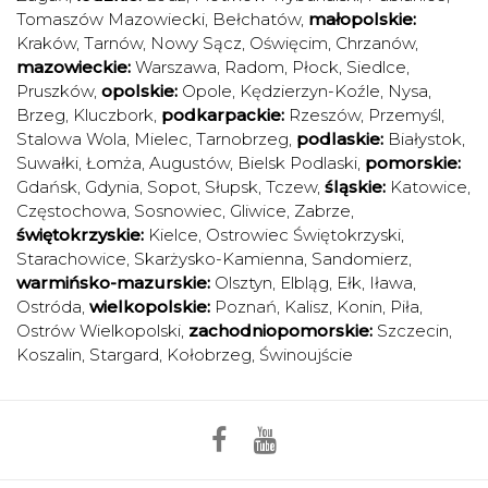
Tomaszów Mazowiecki
,
Bełchatów
,
małopolskie:
Kraków
,
Tarnów
,
Nowy Sącz
,
Oświęcim
,
Chrzanów
,
mazowieckie:
Warszawa
,
Radom
,
Płock
,
Siedlce
,
Pruszków
,
opolskie:
Opole
,
Kędzierzyn-Koźle
,
Nysa
,
Brzeg
,
Kluczbork
,
podkarpackie:
Rzeszów
,
Przemyśl
,
Stalowa Wola
,
Mielec
,
Tarnobrzeg
,
podlaskie:
Białystok
,
Suwałki
,
Łomża
,
Augustów
,
Bielsk Podlaski
,
pomorskie:
Gdańsk
,
Gdynia
,
Sopot
,
Słupsk
,
Tczew
,
śląskie:
Katowice
,
Częstochowa
,
Sosnowiec
,
Gliwice
,
Zabrze
,
świętokrzyskie:
Kielce
,
Ostrowiec Świętokrzyski
,
Starachowice
,
Skarżysko-Kamienna
,
Sandomierz
,
warmińsko-mazurskie:
Olsztyn
,
Elbląg
,
Ełk
,
Iława
,
Ostróda
,
wielkopolskie:
Poznań
,
Kalisz
,
Konin
,
Piła
,
Ostrów Wielkopolski
,
zachodniopomorskie:
Szczecin
,
Koszalin
,
Stargard
,
Kołobrzeg
,
Świnoujście