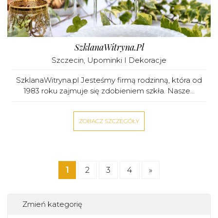
SzklanaWitryna.pl
Szczecin
,
Upominki I Dekoracje
SzklanaWitryna.pl Jesteśmy firmą rodzinną, która od
1983 roku zajmuje się zdobieniem szkła. Nasze...
ZOBACZ SZCZEGÓŁY
1
2
3
4
»
Zmień kategorię