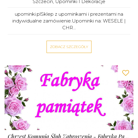
Szczecin
,
Upominki I Dekoracje
upominki.plSklep z upominkami i prezentami na
indywidualne zamówienie.Upominki na: WESELE |
CHR...
ZOBACZ SZCZEGÓŁY
Chrzest Komunia Ślub Zaproszenia - Fabryka Pamiątek