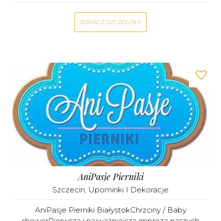
ZOBACZ SZCZEGÓŁY
AniPasje Pierniki
Szczecin
,
Upominki I Dekoracje
AniPasje Pierniki BiałystokChrzciny / Baby
showerPierwsza i najważniejsza impreza naszych