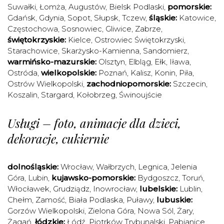
Suwałki
,
Łomża
,
Augustów
,
Bielsk Podlaski
,
pomorskie:
Gdańsk
,
Gdynia
,
Sopot
,
Słupsk
,
Tczew
,
śląskie:
Katowice
,
Częstochowa
,
Sosnowiec
,
Gliwice
,
Zabrze
,
świętokrzyskie:
Kielce
,
Ostrowiec Świętokrzyski
,
Starachowice
,
Skarżysko-Kamienna
,
Sandomierz
,
warmińsko-mazurskie:
Olsztyn
,
Elbląg
,
Ełk
,
Iława
,
Ostróda
,
wielkopolskie:
Poznań
,
Kalisz
,
Konin
,
Piła
,
Ostrów Wielkopolski
,
zachodniopomorskie:
Szczecin
,
Koszalin
,
Stargard
,
Kołobrzeg
,
Świnoujście
Usługi – foto, animacje dla dzieci,
dekoracje, cukiernie
dolnośląskie:
Wrocław
,
Wałbrzych
,
Legnica
,
Jelenia
Góra
,
Lubin
,
kujawsko-pomorskie:
Bydgoszcz
,
Toruń
,
Włocławek
,
Grudziądz
,
Inowrocław
,
lubelskie:
Lublin
,
Chełm
,
Zamość
,
Biała Podlaska
,
Puławy
,
lubuskie:
Gorzów Wielkopolski
,
Zielona Góra
,
Nowa Sól
,
Żary
,
Żagań
,
łódzkie:
Łódź
,
Piotrków Trybunalski
,
Pabianice
,