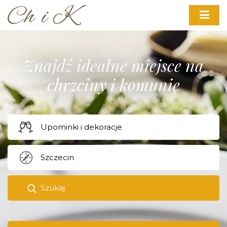
Znajdź idealne miejsce na
chrzciny i komunię
Szukaj