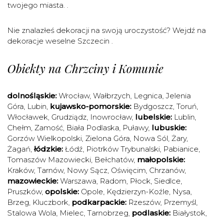
twojego miasta. .
Nie znalazłeś dekoracji na swoją uroczystość? Wejdź na
dekoracje weselne Szczecin
.
Obiekty na Chrzciny i Komunie
dolnośląskie:
Wrocław
,
Wałbrzych
,
Legnica
,
Jelenia
Góra
,
Lubin
,
kujawsko-pomorskie:
Bydgoszcz
,
Toruń
,
Włocławek
,
Grudziądz
,
Inowrocław
,
lubelskie:
Lublin
,
Chełm
,
Zamość
,
Biała Podlaska
,
Puławy
,
lubuskie:
Gorzów Wielkopolski
,
Zielona Góra
,
Nowa Sól
,
Żary
,
Żagań
,
łódzkie:
Łódź
,
Piotrków Trybunalski
,
Pabianice
,
Tomaszów Mazowiecki
,
Bełchatów
,
małopolskie:
Kraków
,
Tarnów
,
Nowy Sącz
,
Oświęcim
,
Chrzanów
,
mazowieckie:
Warszawa
,
Radom
,
Płock
,
Siedlce
,
Pruszków
,
opolskie:
Opole
,
Kędzierzyn-Koźle
,
Nysa
,
Brzeg
,
Kluczbork
,
podkarpackie:
Rzeszów
,
Przemyśl
,
Stalowa Wola
,
Mielec
,
Tarnobrzeg
,
podlaskie:
Białystok
,