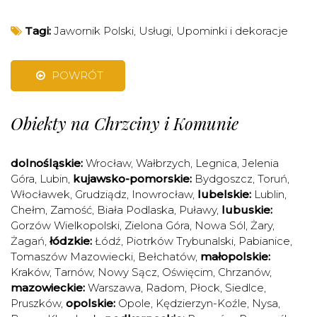
Tagi:
Jawornik Polski
,
Usługi
,
Upominki i dekoracje
POWRÓT
Obiekty na Chrzciny i Komunie
dolnośląskie:
Wrocław
,
Wałbrzych
,
Legnica
,
Jelenia
Góra
,
Lubin
,
kujawsko-pomorskie:
Bydgoszcz
,
Toruń
,
Włocławek
,
Grudziądz
,
Inowrocław
,
lubelskie:
Lublin
,
Chełm
,
Zamość
,
Biała Podlaska
,
Puławy
,
lubuskie:
Gorzów Wielkopolski
,
Zielona Góra
,
Nowa Sól
,
Żary
,
Żagań
,
łódzkie:
Łódź
,
Piotrków Trybunalski
,
Pabianice
,
Tomaszów Mazowiecki
,
Bełchatów
,
małopolskie:
Kraków
,
Tarnów
,
Nowy Sącz
,
Oświęcim
,
Chrzanów
,
mazowieckie:
Warszawa
,
Radom
,
Płock
,
Siedlce
,
Pruszków
,
opolskie:
Opole
,
Kędzierzyn-Koźle
,
Nysa
,