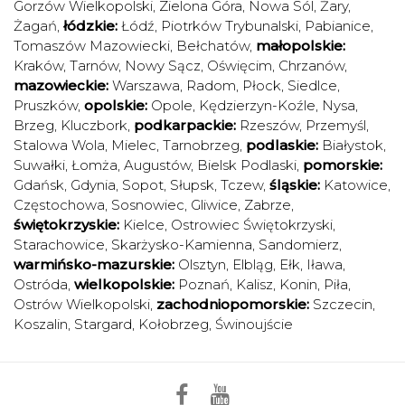
Gorzów Wielkopolski
,
Zielona Góra
,
Nowa Sól
,
Żary
,
Żagań
,
łódzkie:
Łódź
,
Piotrków Trybunalski
,
Pabianice
,
Tomaszów Mazowiecki
,
Bełchatów
,
małopolskie:
Kraków
,
Tarnów
,
Nowy Sącz
,
Oświęcim
,
Chrzanów
,
mazowieckie:
Warszawa
,
Radom
,
Płock
,
Siedlce
,
Pruszków
,
opolskie:
Opole
,
Kędzierzyn-Koźle
,
Nysa
,
Brzeg
,
Kluczbork
,
podkarpackie:
Rzeszów
,
Przemyśl
,
Stalowa Wola
,
Mielec
,
Tarnobrzeg
,
podlaskie:
Białystok
,
Suwałki
,
Łomża
,
Augustów
,
Bielsk Podlaski
,
pomorskie:
Gdańsk
,
Gdynia
,
Sopot
,
Słupsk
,
Tczew
,
śląskie:
Katowice
,
Częstochowa
,
Sosnowiec
,
Gliwice
,
Zabrze
,
świętokrzyskie:
Kielce
,
Ostrowiec Świętokrzyski
,
Starachowice
,
Skarżysko-Kamienna
,
Sandomierz
,
warmińsko-mazurskie:
Olsztyn
,
Elbląg
,
Ełk
,
Iława
,
Ostróda
,
wielkopolskie:
Poznań
,
Kalisz
,
Konin
,
Piła
,
Ostrów Wielkopolski
,
zachodniopomorskie:
Szczecin
,
Koszalin
,
Stargard
,
Kołobrzeg
,
Świnoujście