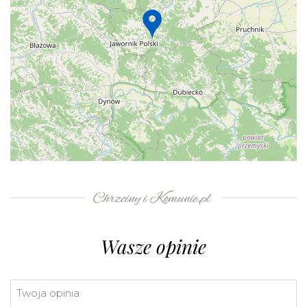
+
−
⇧
©
OpenStreetMap
contributors.
»
Wasze opinie