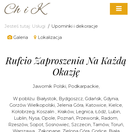
Jesteś tutaj:
Usługi
Upominki i dekoracje
Galeria
Lokalizacja
Rufcio Zaproszenia Na Każdą
Okazję
Jawornik Polski
,
Podkarpackie
,
W pobliżu:
Białystok
,
Bydgoszcz
,
Gdańsk
,
Gdynia
,
Gorzów Wielkopolski
,
Jelenia Góra
,
Katowice
,
Kielce
,
Kołobrzeg
,
Koszalin
,
Kraków
,
Legnica
,
Łódź
,
Lubin
,
Lublin
,
Nysa
,
Opole
,
Poznań
,
Przeworsk
,
Radom
,
Rzeszów
,
Sopot
,
Sosnowiec
,
Szczecin
,
Tarnów
,
Toruń
,
Warszawa
,
Zakopane
,
Zielona Góra
,
Gorlice
,
Biała