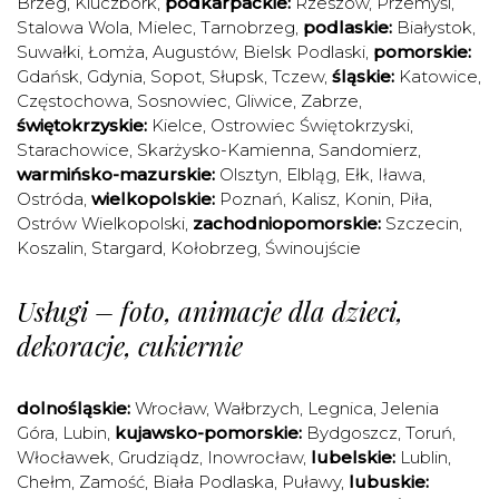
Brzeg
,
Kluczbork
,
podkarpackie:
Rzeszów
,
Przemyśl
,
Stalowa Wola
,
Mielec
,
Tarnobrzeg
,
podlaskie:
Białystok
,
Suwałki
,
Łomża
,
Augustów
,
Bielsk Podlaski
,
pomorskie:
Gdańsk
,
Gdynia
,
Sopot
,
Słupsk
,
Tczew
,
śląskie:
Katowice
,
Częstochowa
,
Sosnowiec
,
Gliwice
,
Zabrze
,
świętokrzyskie:
Kielce
,
Ostrowiec Świętokrzyski
,
Starachowice
,
Skarżysko-Kamienna
,
Sandomierz
,
warmińsko-mazurskie:
Olsztyn
,
Elbląg
,
Ełk
,
Iława
,
Ostróda
,
wielkopolskie:
Poznań
,
Kalisz
,
Konin
,
Piła
,
Ostrów Wielkopolski
,
zachodniopomorskie:
Szczecin
,
Koszalin
,
Stargard
,
Kołobrzeg
,
Świnoujście
Usługi – foto, animacje dla dzieci,
dekoracje, cukiernie
dolnośląskie:
Wrocław
,
Wałbrzych
,
Legnica
,
Jelenia
Góra
,
Lubin
,
kujawsko-pomorskie:
Bydgoszcz
,
Toruń
,
Włocławek
,
Grudziądz
,
Inowrocław
,
lubelskie:
Lublin
,
Chełm
,
Zamość
,
Biała Podlaska
,
Puławy
,
lubuskie: