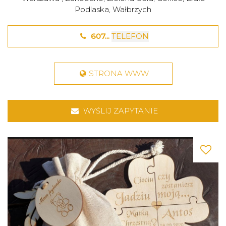
Podlaska
,
Wałbrzych
607...
TELEFON
STRONA WWW
WYŚLIJ ZAPYTANIE