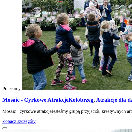
Polecamy
Mosaic - Cyrkowe Atrakcje
Kołobrzeg
,
Atrakcje dla dz
Mosaic - cyrkowe atrakcjeJesteśmy grupą przyjaciół, kreatywnych ar
Zobacz szczegóły