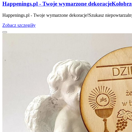
Happenings.pl - Twoje wymarzone dekoracje
Kołobrz
Happenings.pl - Twoje wymarzone dekoracje!Szukasz niepowtarzalny
Zobacz szczegóły