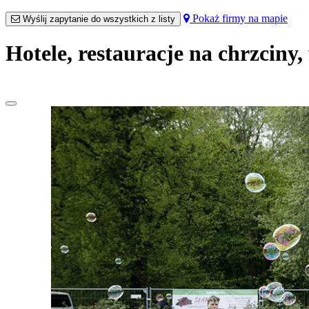
Pokaż firmy na mapie
Wyślij zapytanie do wszystkich z listy
Hotele, restauracje na chrzciny,