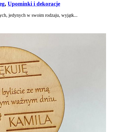
eg
,
Upominki i dekoracje
ch, jedynych w swoim rodzaju, wyjątk...