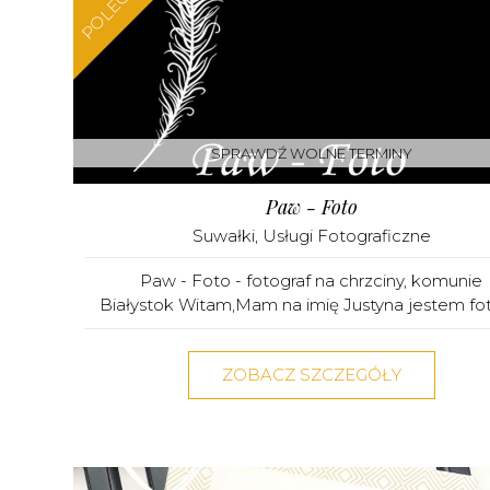
POLECAMY
SPRAWDŹ WOLNE TERMINY
Paw - Foto
Suwałki
,
Usługi Fotograficzne
Paw - Foto - fotograf na chrzciny, komunie
Białystok Witam,Mam na imię Justyna jestem fot
ZOBACZ SZCZEGÓŁY