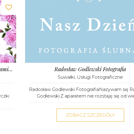
Chrzest Komunia Ślub Zaproszenia - Fabryka Pamiątek
Radosław Godlewski Fotografia
Suwałki
,
Usługi Fotograficzne
a
Radosław Godlewski FotografiaNazywam się R
czki
Godlewski.Z aparatem nie rozstaję się od wielu
ZOBACZ SZCZEGÓŁY