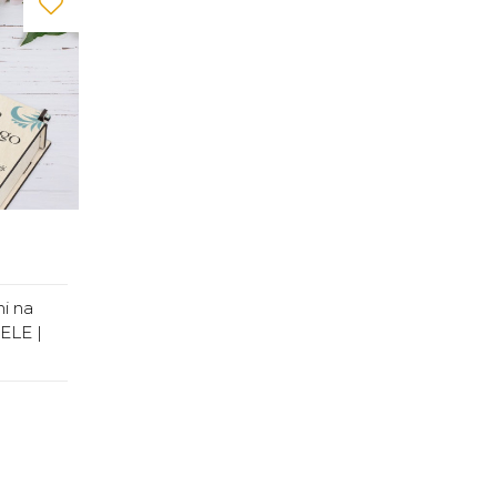
i na
ELE |