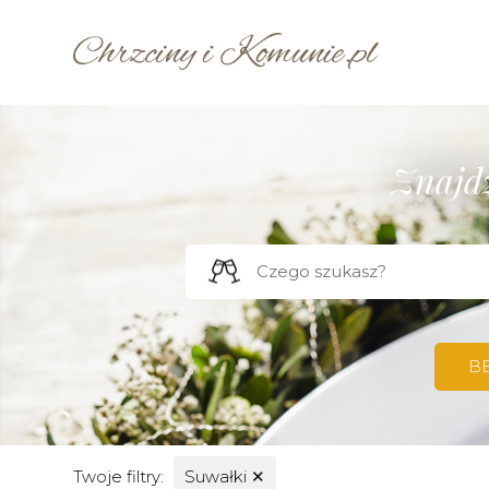
Znajdź
B
Twoje filtry:
Suwałki
✕