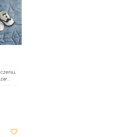
czeniu,
ar...