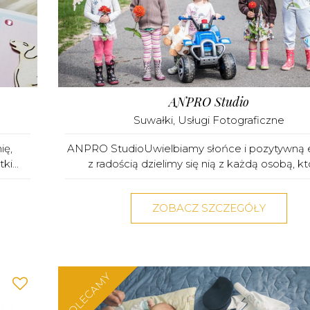
ANPRO Studio
Suwałki
,
Usługi Fotograficzne
ię,
ANPRO StudioUwielbiamy słońce i pozytywną e
i...
z radością dzielimy się nią z każdą osobą, któ
ZOBACZ SZCZEGÓŁY
POLECAMY