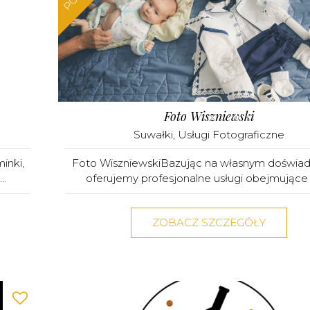
Foto Wiszniewski
Suwałki
,
Usługi Fotograficzne
inki,
Foto WiszniewskiBazując na własnym doświad
..
oferujemy profesjonalne usługi obejmujące z
ZOBACZ SZCZEGÓŁY