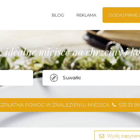
BLOG
REKLAMA
DODAJ FIRMĘ
 idealne miejsce na chrzciny i 
EZPŁATNA POMOC W ZNALEZIENIU MIEJSCA
533 33 99
Wyślij zapytani