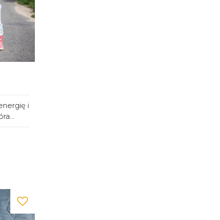
nergię i
ra...