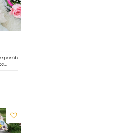
ko sposób
o...