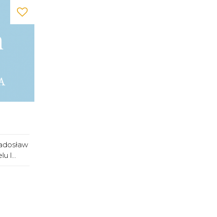
adosław
 l...