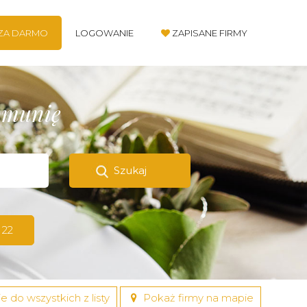
 ZA DARMO
LOGOWANIE
ZAPISANE FIRMY
komunię
Szukaj
 22
e do wszystkich z listy
Pokaż firmy na mapie