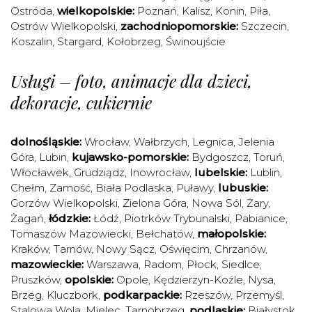
Ostróda
,
wielkopolskie:
Poznań
,
Kalisz
,
Konin
,
Piła
,
Ostrów Wielkopolski
,
zachodniopomorskie:
Szczecin
,
Koszalin
,
Stargard
,
Kołobrzeg
,
Świnoujście
Usługi – foto, animacje dla dzieci,
dekoracje, cukiernie
dolnośląskie:
Wrocław
,
Wałbrzych
,
Legnica
,
Jelenia
Góra
,
Lubin
,
kujawsko-pomorskie:
Bydgoszcz
,
Toruń
,
Włocławek
,
Grudziądz
,
Inowrocław
,
lubelskie:
Lublin
,
Chełm
,
Zamość
,
Biała Podlaska
,
Puławy
,
lubuskie:
Gorzów Wielkopolski
,
Zielona Góra
,
Nowa Sól
,
Żary
,
Żagań
,
łódzkie:
Łódź
,
Piotrków Trybunalski
,
Pabianice
,
Tomaszów Mazowiecki
,
Bełchatów
,
małopolskie:
Kraków
,
Tarnów
,
Nowy Sącz
,
Oświęcim
,
Chrzanów
,
mazowieckie:
Warszawa
,
Radom
,
Płock
,
Siedlce
,
Pruszków
,
opolskie:
Opole
,
Kędzierzyn-Koźle
,
Nysa
,
Brzeg
,
Kluczbork
,
podkarpackie:
Rzeszów
,
Przemyśl
,
Stalowa Wola
,
Mielec
,
Tarnobrzeg
,
podlaskie:
Białystok
,