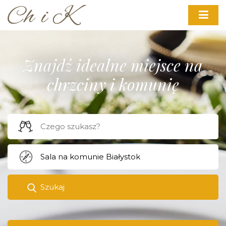
Znajdź idealne miejsce na
chrzciny i komunię
Szukaj