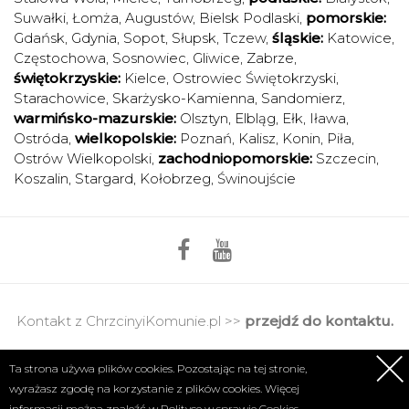
Suwałki
,
Łomża
,
Augustów
,
Bielsk Podlaski
,
pomorskie:
Gdańsk
,
Gdynia
,
Sopot
,
Słupsk
,
Tczew
,
śląskie:
Katowice
,
Częstochowa
,
Sosnowiec
,
Gliwice
,
Zabrze
,
świętokrzyskie:
Kielce
,
Ostrowiec Świętokrzyski
,
Starachowice
,
Skarżysko-Kamienna
,
Sandomierz
,
warmińsko-mazurskie:
Olsztyn
,
Elbląg
,
Ełk
,
Iława
,
Ostróda
,
wielkopolskie:
Poznań
,
Kalisz
,
Konin
,
Piła
,
Ostrów Wielkopolski
,
zachodniopomorskie:
Szczecin
,
Koszalin
,
Stargard
,
Kołobrzeg
,
Świnoujście
Kontakt z ChrzcinyiKomunie.pl >>
przejdź do kontaktu.
Regulamin
|
Polityka prywatności
Ta strona używa plików cookies. Pozostając na tej stronie,
wyrażasz zgodę na korzystanie z plików cookies. Więcej
Copyright 2017 © Axel Media | Designed by
Designum.pl
informacji można znaleźć w
Polityce w sprawie Cookies.