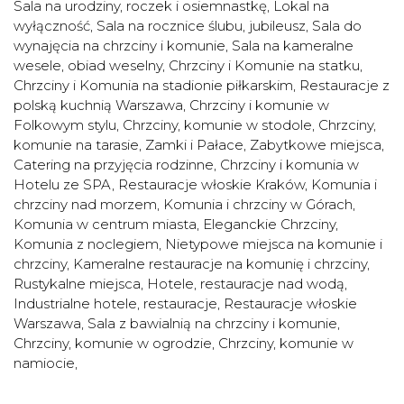
Sala na urodziny, roczek i osiemnastkę
,
Lokal na
wyłączność
,
Sala na rocznice ślubu, jubileusz
,
Sala do
wynajęcia na chrzciny i komunie
,
Sala na kameralne
wesele, obiad weselny
,
Chrzciny i Komunie na statku
,
Chrzciny i Komunia na stadionie piłkarskim
,
Restauracje z
polską kuchnią Warszawa
,
Chrzciny i komunie w
Folkowym stylu
,
Chrzciny, komunie w stodole
,
Chrzciny,
komunie na tarasie
,
Zamki i Pałace
,
Zabytkowe miejsca
,
Catering na przyjęcia rodzinne
,
Chrzciny i komunia w
Hotelu ze SPA
,
Restauracje włoskie Kraków
,
Komunia i
chrzciny nad morzem
,
Komunia i chrzciny w Górach
,
Komunia w centrum miasta
,
Eleganckie Chrzciny
,
Komunia z noclegiem
,
Nietypowe miejsca na komunie i
chrzciny
,
Kameralne restauracje na komunię i chrzciny
,
Rustykalne miejsca
,
Hotele, restauracje nad wodą
,
Industrialne hotele, restauracje
,
Restauracje włoskie
Warszawa
,
Sala z bawialnią na chrzciny i komunie
,
Chrzciny, komunie w ogrodzie
,
Chrzciny, komunie w
namiocie
,