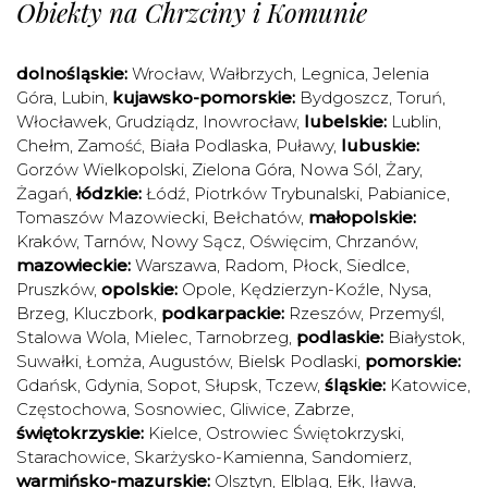
Obiekty na Chrzciny i Komunie
dolnośląskie:
Wrocław
,
Wałbrzych
,
Legnica
,
Jelenia
Góra
,
Lubin
,
kujawsko-pomorskie:
Bydgoszcz
,
Toruń
,
Włocławek
,
Grudziądz
,
Inowrocław
,
lubelskie:
Lublin
,
Chełm
,
Zamość
,
Biała Podlaska
,
Puławy
,
lubuskie:
Gorzów Wielkopolski
,
Zielona Góra
,
Nowa Sól
,
Żary
,
Żagań
,
łódzkie:
Łódź
,
Piotrków Trybunalski
,
Pabianice
,
Tomaszów Mazowiecki
,
Bełchatów
,
małopolskie:
Kraków
,
Tarnów
,
Nowy Sącz
,
Oświęcim
,
Chrzanów
,
mazowieckie:
Warszawa
,
Radom
,
Płock
,
Siedlce
,
Pruszków
,
opolskie:
Opole
,
Kędzierzyn-Koźle
,
Nysa
,
Brzeg
,
Kluczbork
,
podkarpackie:
Rzeszów
,
Przemyśl
,
Stalowa Wola
,
Mielec
,
Tarnobrzeg
,
podlaskie:
Białystok
,
Suwałki
,
Łomża
,
Augustów
,
Bielsk Podlaski
,
pomorskie:
Gdańsk
,
Gdynia
,
Sopot
,
Słupsk
,
Tczew
,
śląskie:
Katowice
,
Częstochowa
,
Sosnowiec
,
Gliwice
,
Zabrze
,
świętokrzyskie:
Kielce
,
Ostrowiec Świętokrzyski
,
Starachowice
,
Skarżysko-Kamienna
,
Sandomierz
,
warmińsko-mazurskie:
Olsztyn
,
Elbląg
,
Ełk
,
Iława
,