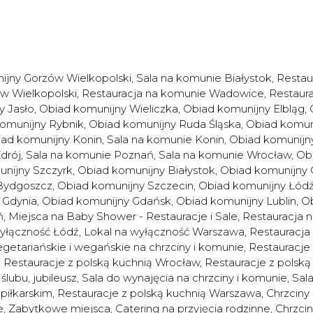
ijny Gorzów Wielkopolski
,
Sala na komunie Białystok
,
Restau
w Wielkopolski
,
Restauracja na komunie Wadowice
,
Restaur
y Jasło
,
Obiad komunijny Wieliczka
,
Obiad komunijny Elbląg
,
omunijny Rybnik
,
Obiad komunijny Ruda Śląska
,
Obiad komun
ad komunijny Konin
,
Sala na komunie Konin
,
Obiad komunijn
drój
,
Sala na komunie Poznań
,
Sala na komunie Wrocław
,
Obi
nijny Szczyrk
,
Obiad komunijny Białystok
,
Obiad komunijny 
Bydgoszcz
,
Obiad komunijny Szczecin
,
Obiad komunijny Łód
 Gdynia
,
Obiad komunijny Gdańsk
,
Obiad komunijny Lublin
,
Ob
ń
,
Miejsca na Baby Shower - Restauracje i Sale
,
Restauracja 
wyłączność Łódź
,
Lokal na wyłączność Warszawa
,
Restauracja
etariańskie i wegańskie na chrzciny i komunie
,
Restauracje 
,
Restauracje z polską kuchnią Wrocław
,
Restauracje z polsk
ślubu, jubileusz
,
Sala do wynajęcia na chrzciny i komunie
,
Sal
 piłkarskim
,
Restauracje z polską kuchnią Warszawa
,
Chrzciny
e
,
Zabytkowe miejsca
,
Catering na przyjęcia rodzinne
,
Chrzci