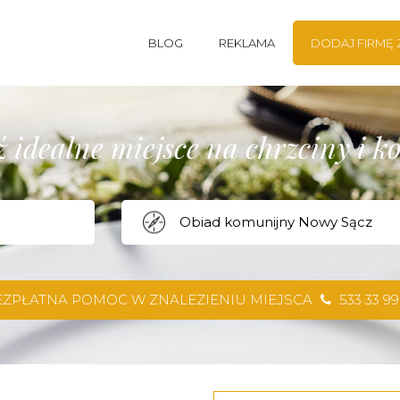
BLOG
REKLAMA
DODAJ FIRMĘ
 idealne miejsce na chrzciny i 
EZPŁATNA POMOC W ZNALEZIENIU MIEJSCA
533 33 99