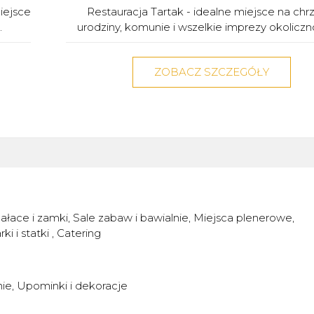
iejsce
Restauracja Tartak - idealne miejsce na chrz
.
urodziny, komunie i wszelkie imprezy okoliczno
ZOBACZ SZCZEGÓŁY
ałace i zamki
Sale zabaw i bawialnie
Miejsca plenerowe
rki i statki
Catering
nie
Upominki i dekoracje