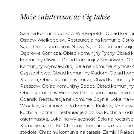
Może zainteresować Cię także
Sala na komunię Gorzów Wielkopolski
,
Obiad komun
Ostrów Wielkopolski
,
Restauracja na komunie Ostró
Sącz
,
Obiad komunijny Nowy Sącz
,
Obiad komunijn
Dąbrowa Górnicza
,
Obiad komunijny Tychy
,
Obiad k
komunijny Gliwice
,
Obiad komunijny Sosnowiec
,
Obi
komunijny Krynica-Zdrój
,
Sala na komunie Krynica-Z
Częstochowa
,
Obiad komunijny Radom
,
Obiad komu
Koszalin
,
Obiad komunijny Toruń
,
Obiad komunijny 
Rzeszów
,
Obiad komunijny Sopot
,
Obiad komunijny
Obiad komunijny Wrocław
,
Obiad komunijny Pozna
Gdańsk
,
Restauracja na komunie Gdynia
,
Lokal na 
Wrocław
,
Restauracja na komunie Kraków
,
Menu weg
kuchnią Poznań
,
Restauracje z polską kuchnią Łódź
osiemnastkę
,
Lokal na wyłączność
,
Sala na rocznice 
Komunie na statku
,
Chrzciny i Komunia na stadionie
stodole
,
Chrzciny, komunie na tarasie
,
Zamki i Pałac