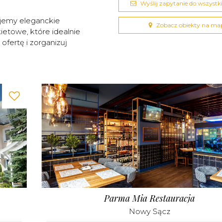
Wyślij zapytanie do wszystkic
jemy eleganckie
Zobacz obiekty na ma
kietowe, które idealnie
fertę i zorganizuj
Parma Mia Restauracja
Nowy Sącz