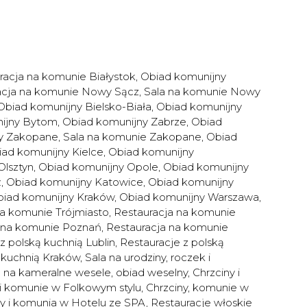
racja na komunie Białystok
,
Obiad komunijny
acja na komunie Nowy Sącz
,
Sala na komunie Nowy
Obiad komunijny Bielsko-Biała
,
Obiad komunijny
ijny Bytom
,
Obiad komunijny Zabrze
,
Obiad
y Zakopane
,
Sala na komunie Zakopane
,
Obiad
ad komunijny Kielce
,
Obiad komunijny
Olsztyn
,
Obiad komunijny Opole
,
Obiad komunijny
ź
,
Obiad komunijny Katowice
,
Obiad komunijny
iad komunijny Kraków
,
Obiad komunijny Warszawa
,
na komunie Trójmiasto
,
Restauracja na komunie
 na komunie Poznań
,
Restauracja na komunie
z polską kuchnią Lublin
,
Restauracje z polską
ą kuchnią Kraków
,
Sala na urodziny, roczek i
a na kameralne wesele, obiad weselny
,
Chrzciny i
 i komunie w Folkowym stylu
,
Chrzciny, komunie w
ny i komunia w Hotelu ze SPA
,
Restauracje włoskie