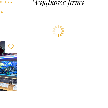
Wyjątkowe firmy
h z listy
pie