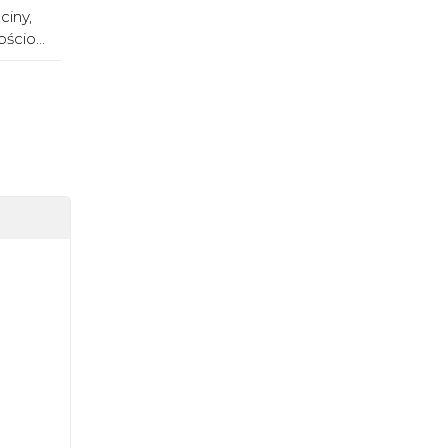
ciny,
ścio...