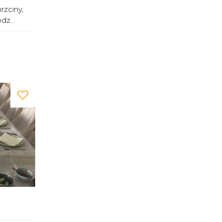
rzciny,
z...