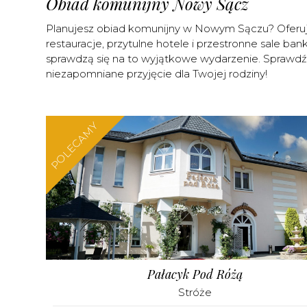
Obiad komunijny Nowy Sącz
Planujesz obiad komunijny w Nowym Sączu? Oferu
restauracje, przytulne hotele i przestronne sale ban
sprawdzą się na to wyjątkowe wydarzenie. Sprawdź o
niezapomniane przyjęcie dla Twojej rodziny!
POLECAMY
Pałacyk Pod Różą
Stróże