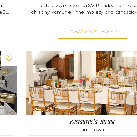
na
Restauracja Gruzińska SVIRI - idealne miejs
D...
chrzciny, komunie i inne imprezy okolicznościo
ZOBACZ SZCZEGÓŁY
Restauracja Tartak
Limanowa