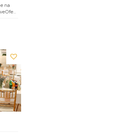
ce na
weOfe...