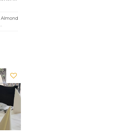
l Almond
.