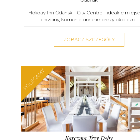
Holiday Inn Gdansk - City Centre - idealne miejs
chrzciny, komunie i inne imprezy okoliczn...
ZOBACZ SZCZEGÓŁY
POLECAMY
Karczma Trzy Dęby