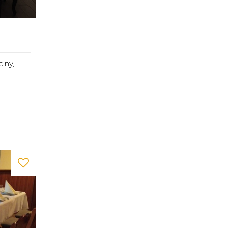
iny,
.