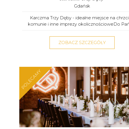
Gdańsk
Karczma Trzy Dęby - idealne miejsce na chrzci
komunie i inne imprezy okolicznościoweDo Pańs
ZOBACZ SZCZEGÓŁY
POLECAMY