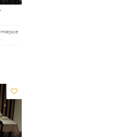
r
 miejsce
.