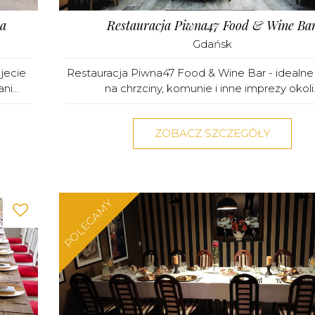
a
Restauracja Piwna47 Food & Wine Ba
Gdańsk
jecie
Restauracja Piwna47 Food & Wine Bar - idealne
i...
na chrzciny, komunie i inne imprezy okoli..
ZOBACZ SZCZEGÓŁY
POLECAMY