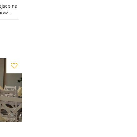
ejsce na
ow...