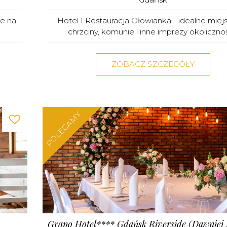
ce na
Hotel I Restauracja Ołowianka - idealne miej
chrzciny, komunie i inne imprezy okolicznoś
ZOBACZ SZCZEGÓŁY
POLECAMY