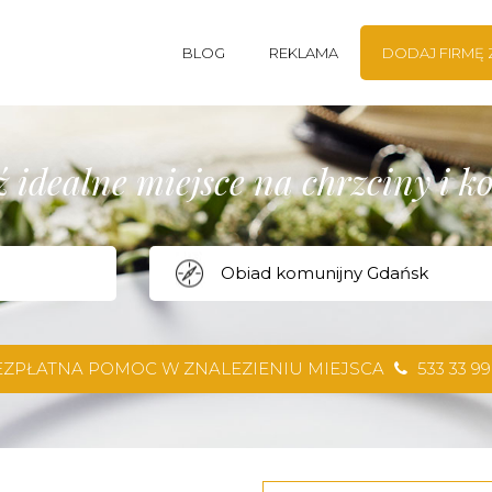
BLOG
REKLAMA
DODAJ FIRMĘ
 idealne miejsce na chrzciny i 
EZPŁATNA POMOC W ZNALEZIENIU MIEJSCA
533 33 99