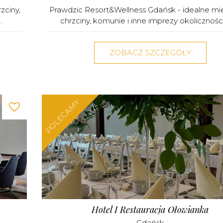
zciny,
Prawdzic Resort&Wellness Gdańsk - idealne mi
.
chrzciny, komunie i inne imprezy okoliczności
ZOBACZ SZCZEGÓŁY
POLECAMY
Hotel I Restauracja Ołowianka
Gdańsk