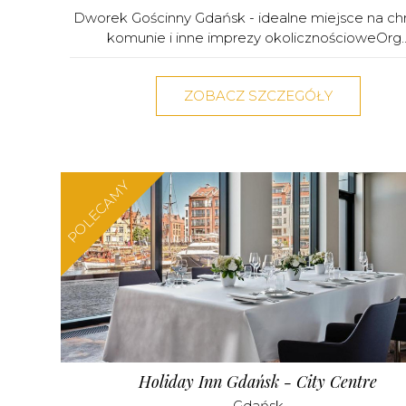
Dworek Gościnny Gdańsk - idealne miejsce na chr
komunie i inne imprezy okolicznościoweOrg..
ZOBACZ SZCZEGÓŁY
POLECAMY
Holiday Inn Gdańsk - City Centre
Gdańsk