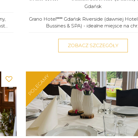
Gdańsk
ny,
Grano Hotel**** Gdańsk Riverside (dawniej Hote
t...
Bussines & SPA) - idealne miejsce na chr..
ZOBACZ SZCZEGÓŁY
POLECAMY