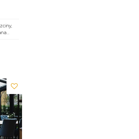
zciny,
a...