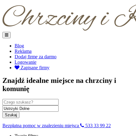
Blog
Reklama
Dodaj firmę za darmo
Logowanie
Zapisane firmy
Znajdź idealne miejsce na chrzciny i
komunię
Szukaj
Bezpłatna pomoc w znalezieniu miejsca
533 33 99 22
Twoje filtry: