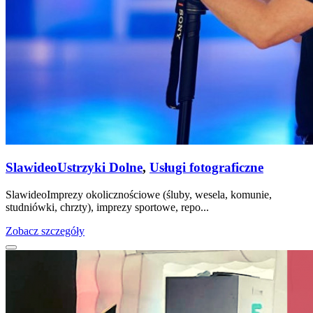
Slawideo
Ustrzyki Dolne
,
Usługi fotograficzne
SlawideoImprezy okolicznościowe (śluby, wesela, komunie,
studniówki, chrzty), imprezy sportowe, repo...
Zobacz szczegóły