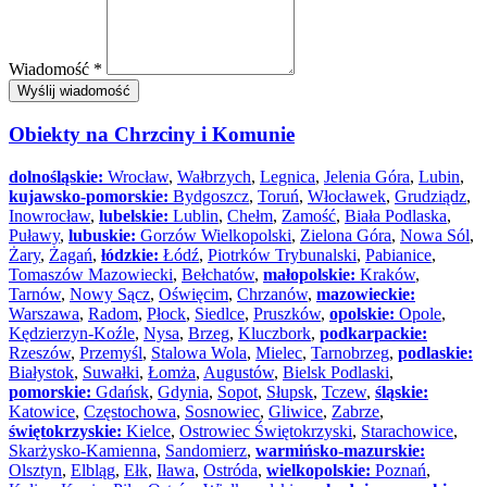
Wiadomość *
Wyślij wiadomość
Obiekty na Chrzciny i Komunie
dolnośląskie:
Wrocław
,
Wałbrzych
,
Legnica
,
Jelenia Góra
,
Lubin
,
kujawsko-pomorskie:
Bydgoszcz
,
Toruń
,
Włocławek
,
Grudziądz
,
Inowrocław
,
lubelskie:
Lublin
,
Chełm
,
Zamość
,
Biała Podlaska
,
Puławy
,
lubuskie:
Gorzów Wielkopolski
,
Zielona Góra
,
Nowa Sól
,
Żary
,
Żagań
,
łódzkie:
Łódź
,
Piotrków Trybunalski
,
Pabianice
,
Tomaszów Mazowiecki
,
Bełchatów
,
małopolskie:
Kraków
,
Tarnów
,
Nowy Sącz
,
Oświęcim
,
Chrzanów
,
mazowieckie:
Warszawa
,
Radom
,
Płock
,
Siedlce
,
Pruszków
,
opolskie:
Opole
,
Kędzierzyn-Koźle
,
Nysa
,
Brzeg
,
Kluczbork
,
podkarpackie:
Rzeszów
,
Przemyśl
,
Stalowa Wola
,
Mielec
,
Tarnobrzeg
,
podlaskie:
Białystok
,
Suwałki
,
Łomża
,
Augustów
,
Bielsk Podlaski
,
pomorskie:
Gdańsk
,
Gdynia
,
Sopot
,
Słupsk
,
Tczew
,
śląskie:
Katowice
,
Częstochowa
,
Sosnowiec
,
Gliwice
,
Zabrze
,
świętokrzyskie:
Kielce
,
Ostrowiec Świętokrzyski
,
Starachowice
,
Skarżysko-Kamienna
,
Sandomierz
,
warmińsko-mazurskie:
Olsztyn
,
Elbląg
,
Ełk
,
Iława
,
Ostróda
,
wielkopolskie:
Poznań
,