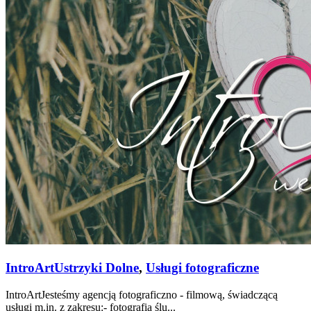
IntroArt
Ustrzyki Dolne
,
Usługi fotograficzne
IntroArtJesteśmy agencją fotograficzno - filmową, świadczącą
usługi m.in. z zakresu:- fotografia ślu...