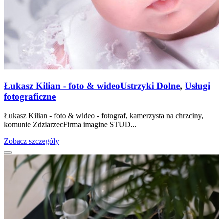
Łukasz Kilian - foto & wideo
Ustrzyki Dolne
,
Usługi
fotograficzne
Łukasz Kilian - foto & wideo - fotograf, kamerzysta na chrzciny,
komunie ZdziarzecFirma imagine STUD...
Zobacz szczegóły