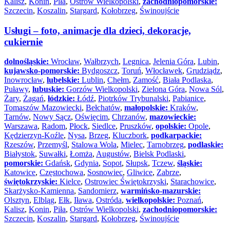
Kalisz
,
Konin
,
Piła
,
Ostrów Wielkopolski
,
zachodniopomorskie:
Szczecin
,
Koszalin
,
Stargard
,
Kołobrzeg
,
Świnoujście
Usługi – foto, animacje dla dzieci, dekoracje,
cukiernie
dolnośląskie:
Wrocław
,
Wałbrzych
,
Legnica
,
Jelenia Góra
,
Lubin
,
kujawsko-pomorskie:
Bydgoszcz
,
Toruń
,
Włocławek
,
Grudziądz
,
Inowrocław
,
lubelskie:
Lublin
,
Chełm
,
Zamość
,
Biała Podlaska
,
Puławy
,
lubuskie:
Gorzów Wielkopolski
,
Zielona Góra
,
Nowa Sól
,
Żary
,
Żagań
,
łódzkie:
Łódź
,
Piotrków Trybunalski
,
Pabianice
,
Tomaszów Mazowiecki
,
Bełchatów
,
małopolskie:
Kraków
,
Tarnów
,
Nowy Sącz
,
Oświęcim
,
Chrzanów
,
mazowieckie:
Warszawa
,
Radom
,
Płock
,
Siedlce
,
Pruszków
,
opolskie:
Opole
,
Kędzierzyn-Koźle
,
Nysa
,
Brzeg
,
Kluczbork
,
podkarpackie:
Rzeszów
,
Przemyśl
,
Stalowa Wola
,
Mielec
,
Tarnobrzeg
,
podlaskie:
Białystok
,
Suwałki
,
Łomża
,
Augustów
,
Bielsk Podlaski
,
pomorskie:
Gdańsk
,
Gdynia
,
Sopot
,
Słupsk
,
Tczew
,
śląskie:
Katowice
,
Częstochowa
,
Sosnowiec
,
Gliwice
,
Zabrze
,
świętokrzyskie:
Kielce
,
Ostrowiec Świętokrzyski
,
Starachowice
,
Skarżysko-Kamienna
,
Sandomierz
,
warmińsko-mazurskie:
Olsztyn
,
Elbląg
,
Ełk
,
Iława
,
Ostróda
,
wielkopolskie:
Poznań
,
Kalisz
,
Konin
,
Piła
,
Ostrów Wielkopolski
,
zachodniopomorskie:
Szczecin
,
Koszalin
,
Stargard
,
Kołobrzeg
,
Świnoujście