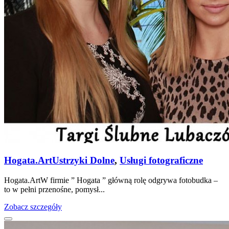
Hogata.Art
Ustrzyki Dolne
,
Usługi fotograficzne
Hogata.ArtW firmie ” Hogata ” główną rolę odgrywa fotobudka –
to w pełni przenośne, pomysł...
Zobacz szczegóły