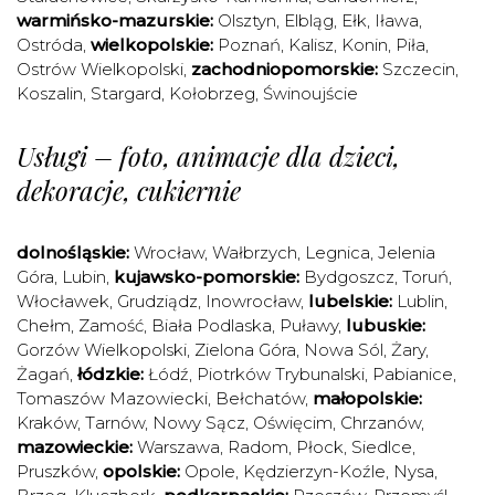
warmińsko-mazurskie:
Olsztyn
,
Elbląg
,
Ełk
,
Iława
,
Ostróda
,
wielkopolskie:
Poznań
,
Kalisz
,
Konin
,
Piła
,
Ostrów Wielkopolski
,
zachodniopomorskie:
Szczecin
,
Koszalin
,
Stargard
,
Kołobrzeg
,
Świnoujście
Usługi – foto, animacje dla dzieci,
dekoracje, cukiernie
dolnośląskie:
Wrocław
,
Wałbrzych
,
Legnica
,
Jelenia
Góra
,
Lubin
,
kujawsko-pomorskie:
Bydgoszcz
,
Toruń
,
Włocławek
,
Grudziądz
,
Inowrocław
,
lubelskie:
Lublin
,
Chełm
,
Zamość
,
Biała Podlaska
,
Puławy
,
lubuskie:
Gorzów Wielkopolski
,
Zielona Góra
,
Nowa Sól
,
Żary
,
Żagań
,
łódzkie:
Łódź
,
Piotrków Trybunalski
,
Pabianice
,
Tomaszów Mazowiecki
,
Bełchatów
,
małopolskie:
Kraków
,
Tarnów
,
Nowy Sącz
,
Oświęcim
,
Chrzanów
,
mazowieckie:
Warszawa
,
Radom
,
Płock
,
Siedlce
,
Pruszków
,
opolskie:
Opole
,
Kędzierzyn-Koźle
,
Nysa
,