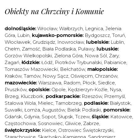
Obiekty na Chrzciny i Komunie
dolnośląskie:
Wrocław
,
Wałbrzych
,
Legnica
,
Jelenia
Góra
,
Lubin
,
kujawsko-pomorskie:
Bydgoszcz
,
Toruń
,
Włocławek
,
Grudziądz
,
Inowrocław
,
lubelskie:
Lublin
,
Chełm
,
Zamość
,
Biała Podlaska
,
Puławy
,
lubuskie:
Gorzów Wielkopolski
,
Zielona Góra
,
Nowa Sól
,
Żary
,
Żagań
,
łódzkie:
Łódź
,
Piotrków Trybunalski
,
Pabianice
,
Tomaszów Mazowiecki
,
Bełchatów
,
małopolskie:
Kraków
,
Tarnów
,
Nowy Sącz
,
Oświęcim
,
Chrzanów
,
mazowieckie:
Warszawa
,
Radom
,
Płock
,
Siedlce
,
Pruszków
,
opolskie:
Opole
,
Kędzierzyn-Koźle
,
Nysa
,
Brzeg
,
Kluczbork
,
podkarpackie:
Rzeszów
,
Przemyśl
,
Stalowa Wola
,
Mielec
,
Tarnobrzeg
,
podlaskie:
Białystok
,
Suwałki
,
Łomża
,
Augustów
,
Bielsk Podlaski
,
pomorskie:
Gdańsk
,
Gdynia
,
Sopot
,
Słupsk
,
Tczew
,
śląskie:
Katowice
,
Częstochowa
,
Sosnowiec
,
Gliwice
,
Zabrze
,
świętokrzyskie:
Kielce
,
Ostrowiec Świętokrzyski
,
Starachowice
,
Skarżysko-Kamienna
,
Sandomierz
,