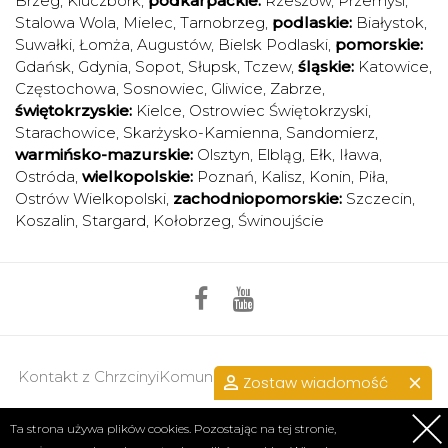
Brzeg
,
Kluczbork
,
podkarpackie:
Rzeszów
,
Przemyśl
,
Stalowa Wola
,
Mielec
,
Tarnobrzeg
,
podlaskie:
Białystok
,
Suwałki
,
Łomża
,
Augustów
,
Bielsk Podlaski
,
pomorskie:
Gdańsk
,
Gdynia
,
Sopot
,
Słupsk
,
Tczew
,
śląskie:
Katowice
,
Częstochowa
,
Sosnowiec
,
Gliwice
,
Zabrze
,
świętokrzyskie:
Kielce
,
Ostrowiec Świętokrzyski
,
Starachowice
,
Skarżysko-Kamienna
,
Sandomierz
,
warmińsko-mazurskie:
Olsztyn
,
Elbląg
,
Ełk
,
Iława
,
Ostróda
,
wielkopolskie:
Poznań
,
Kalisz
,
Konin
,
Piła
,
Ostrów Wielkopolski
,
zachodniopomorskie:
Szczecin
,
Koszalin
,
Stargard
,
Kołobrzeg
,
Świnoujście
Kontakt z ChrzcinyiKomunie.pl >>
przejdź do kontaktu.
Zostaw wiadomość
Regulamin
|
Polityka prywatności
Ta strona używa plików cookies. Pozostając na tej stronie,