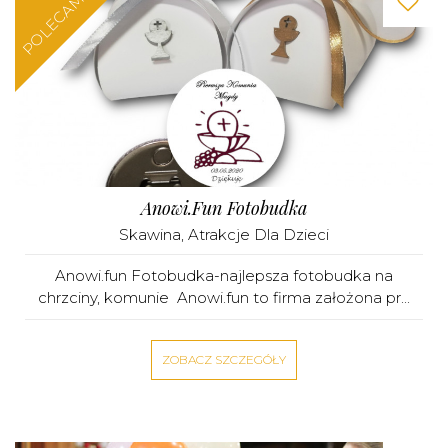
POLECAMY
Anowi.Fun Fotobudka
Skawina
,
Atrakcje Dla Dzieci
Anowi.fun Fotobudka-najlepsza fotobudka na
chrzciny, komunie Anowi.fun to firma założona pr...
ZOBACZ SZCZEGÓŁY