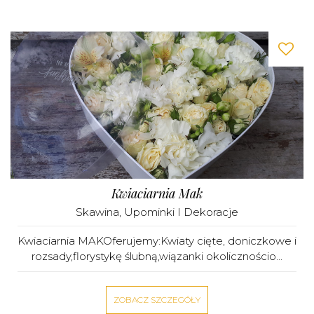
Kwiaciarnia Mak
Skawina
,
Upominki I Dekoracje
Kwiaciarnia MAKOferujemy:Kwiaty cięte, doniczkowe i
rozsady,florystykę ślubną,wiązanki okolicznościo...
ZOBACZ SZCZEGÓŁY