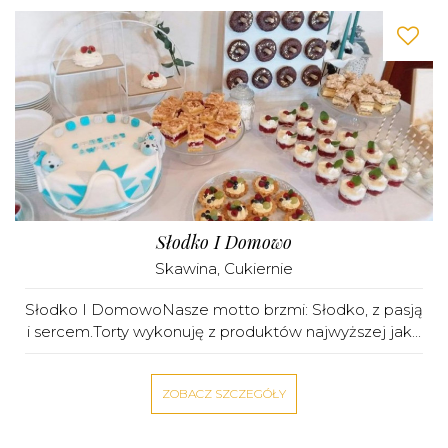
Słodko I Domowo
Skawina
,
Cukiernie
Słodko I DomowoNasze motto brzmi: Słodko, z pasją
i sercem.Torty wykonuję z produktów najwyższej jak...
ZOBACZ SZCZEGÓŁY