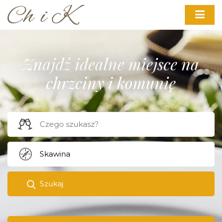
Znajdź idealne miejsce na
chrzciny i komunię
Szukaj