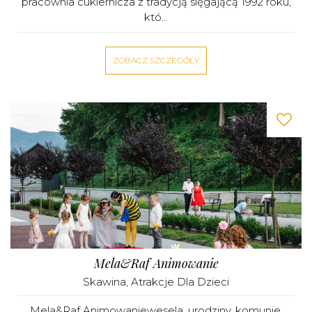
pracownia cukiernicza z tradycją sięgającą 1992 roku,
któ...
ZOBACZ SZCZEGÓŁY
Mela&Raf Animowanie
Skawina
,
Atrakcje Dla Dzieci
Mela&Raf Animowaniewesela, urodziny, komunie,