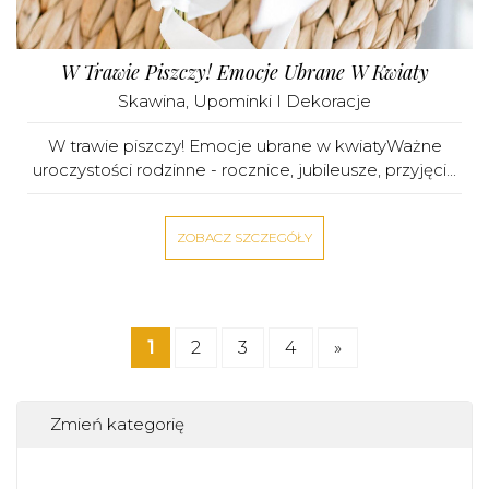
W Trawie Piszczy! Emocje Ubrane W Kwiaty
Skawina
,
Upominki I Dekoracje
W trawie piszczy! Emocje ubrane w kwiatyWażne
uroczystości rodzinne - rocznice, jubileusze, przyjęci...
ZOBACZ SZCZEGÓŁY
1
2
3
4
»
Zmień kategorię