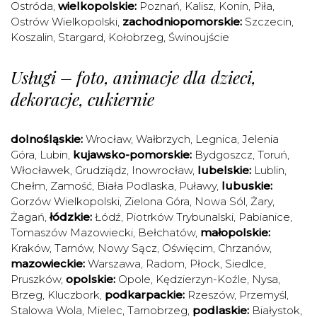
Ostróda
,
wielkopolskie:
Poznań
,
Kalisz
,
Konin
,
Piła
,
Ostrów Wielkopolski
,
zachodniopomorskie:
Szczecin
,
Koszalin
,
Stargard
,
Kołobrzeg
,
Świnoujście
Usługi – foto, animacje dla dzieci,
dekoracje, cukiernie
dolnośląskie:
Wrocław
,
Wałbrzych
,
Legnica
,
Jelenia
Góra
,
Lubin
,
kujawsko-pomorskie:
Bydgoszcz
,
Toruń
,
Włocławek
,
Grudziądz
,
Inowrocław
,
lubelskie:
Lublin
,
Chełm
,
Zamość
,
Biała Podlaska
,
Puławy
,
lubuskie:
Gorzów Wielkopolski
,
Zielona Góra
,
Nowa Sól
,
Żary
,
Żagań
,
łódzkie:
Łódź
,
Piotrków Trybunalski
,
Pabianice
,
Tomaszów Mazowiecki
,
Bełchatów
,
małopolskie:
Kraków
,
Tarnów
,
Nowy Sącz
,
Oświęcim
,
Chrzanów
,
mazowieckie:
Warszawa
,
Radom
,
Płock
,
Siedlce
,
Pruszków
,
opolskie:
Opole
,
Kędzierzyn-Koźle
,
Nysa
,
Brzeg
,
Kluczbork
,
podkarpackie:
Rzeszów
,
Przemyśl
,
Stalowa Wola
,
Mielec
,
Tarnobrzeg
,
podlaskie:
Białystok
,