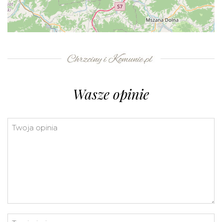
+
−
⇧
©
OpenStreetMap
contributors.
»
Wasze opinie