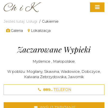
Jesteś tutaj:
Usługi
Cukiernie
Galeria
Lokalizacja
Zaczarowane Wypieki
Myślenice
,
Małopolskie
,
W pobliżu:
Mogilany
,
Skawina
,
Wadowice
,
Dobczyce
,
Kalwaria Zebrzydowska
,
Jawornik
889...
TELEFON
WYŚLIJ ZAPYTANIE