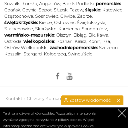
Suwałki
,
Łomża
,
Augustów
,
Bielsk Podlaski
,
pomorskie:
Gdańsk
,
Gdynia
,
Sopot
,
Słupsk
,
Tczew
,
śląskie:
Katowice
,
Częstochowa
,
Sosnowiec
,
Gliwice
,
Zabrze
,
świętokrzyskie:
Kielce
,
Ostrowiec Świętokrzyski
,
Starachowice
,
Skarżysko-Kamienna
,
Sandomierz
,
warmińsko-mazurskie:
Olsztyn
,
Elbląg
,
Ełk
,
Iława
,
Ostróda
,
wielkopolskie:
Poznań
,
Kalisz
,
Konin
,
Piła
,
Ostrów Wielkopolski
,
zachodniopomorskie:
Szczecin
,
Koszalin
,
Stargard
,
Kołobrzeg
,
Świnoujście
Kontakt z ChrzcinyiKomunie.pl >>
przejdź do kontaktu.
Zostaw wiadomość
Regulamin
|
Polityka prywatności
Ta strona używa plików cookies. Pozostając na tej stronie,
wyrażasz zgodę na korzystanie z plików cookies. Więcej
Copyright 2017 © Axel Media | Designed by
Designum.pl
informacji można znaleźć w
Polityce w sprawie Cookies.