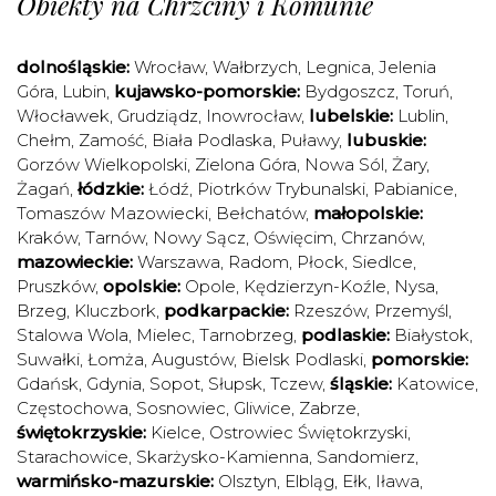
Obiekty na Chrzciny i Komunie
dolnośląskie:
Wrocław
,
Wałbrzych
,
Legnica
,
Jelenia
Góra
,
Lubin
,
kujawsko-pomorskie:
Bydgoszcz
,
Toruń
,
Włocławek
,
Grudziądz
,
Inowrocław
,
lubelskie:
Lublin
,
Chełm
,
Zamość
,
Biała Podlaska
,
Puławy
,
lubuskie:
Gorzów Wielkopolski
,
Zielona Góra
,
Nowa Sól
,
Żary
,
Żagań
,
łódzkie:
Łódź
,
Piotrków Trybunalski
,
Pabianice
,
Tomaszów Mazowiecki
,
Bełchatów
,
małopolskie:
Kraków
,
Tarnów
,
Nowy Sącz
,
Oświęcim
,
Chrzanów
,
mazowieckie:
Warszawa
,
Radom
,
Płock
,
Siedlce
,
Pruszków
,
opolskie:
Opole
,
Kędzierzyn-Koźle
,
Nysa
,
Brzeg
,
Kluczbork
,
podkarpackie:
Rzeszów
,
Przemyśl
,
Stalowa Wola
,
Mielec
,
Tarnobrzeg
,
podlaskie:
Białystok
,
Suwałki
,
Łomża
,
Augustów
,
Bielsk Podlaski
,
pomorskie:
Gdańsk
,
Gdynia
,
Sopot
,
Słupsk
,
Tczew
,
śląskie:
Katowice
,
Częstochowa
,
Sosnowiec
,
Gliwice
,
Zabrze
,
świętokrzyskie:
Kielce
,
Ostrowiec Świętokrzyski
,
Starachowice
,
Skarżysko-Kamienna
,
Sandomierz
,
warmińsko-mazurskie:
Olsztyn
,
Elbląg
,
Ełk
,
Iława
,