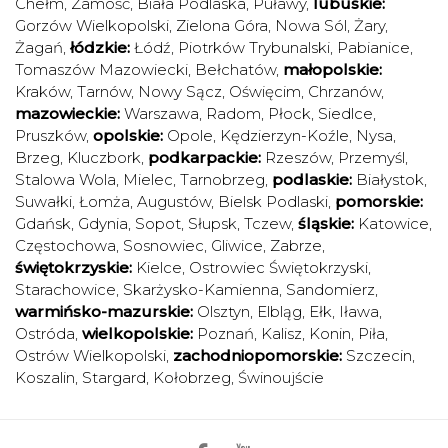
Chełm
,
Zamość
,
Biała Podlaska
,
Puławy
,
lubuskie:
Gorzów Wielkopolski
,
Zielona Góra
,
Nowa Sól
,
Żary
,
Żagań
,
łódzkie:
Łódź
,
Piotrków Trybunalski
,
Pabianice
,
Tomaszów Mazowiecki
,
Bełchatów
,
małopolskie:
Kraków
,
Tarnów
,
Nowy Sącz
,
Oświęcim
,
Chrzanów
,
mazowieckie:
Warszawa
,
Radom
,
Płock
,
Siedlce
,
Pruszków
,
opolskie:
Opole
,
Kędzierzyn-Koźle
,
Nysa
,
Brzeg
,
Kluczbork
,
podkarpackie:
Rzeszów
,
Przemyśl
,
Stalowa Wola
,
Mielec
,
Tarnobrzeg
,
podlaskie:
Białystok
,
Suwałki
,
Łomża
,
Augustów
,
Bielsk Podlaski
,
pomorskie:
Gdańsk
,
Gdynia
,
Sopot
,
Słupsk
,
Tczew
,
śląskie:
Katowice
,
Częstochowa
,
Sosnowiec
,
Gliwice
,
Zabrze
,
świętokrzyskie:
Kielce
,
Ostrowiec Świętokrzyski
,
Starachowice
,
Skarżysko-Kamienna
,
Sandomierz
,
warmińsko-mazurskie:
Olsztyn
,
Elbląg
,
Ełk
,
Iława
,
Ostróda
,
wielkopolskie:
Poznań
,
Kalisz
,
Konin
,
Piła
,
Ostrów Wielkopolski
,
zachodniopomorskie:
Szczecin
,
Koszalin
,
Stargard
,
Kołobrzeg
,
Świnoujście