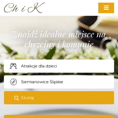
Znajdź idealne miejsce na
chrzciny i komunię
Szukaj