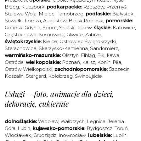
Brzeg
,
Kluczbork
,
podkarpackie:
Rzeszów
,
Przemyśl
,
Stalowa Wola
,
Mielec
,
Tarnobrzeg
,
podlaskie:
Białystok
,
Suwałki
,
Łomża
,
Augustów
,
Bielsk Podlaski
,
pomorskie:
Gdańsk
,
Gdynia
,
Sopot
,
Słupsk
,
Tczew
,
śląskie:
Katowice
,
Częstochowa
,
Sosnowiec
,
Gliwice
,
Zabrze
,
świętokrzyskie:
Kielce
,
Ostrowiec Świętokrzyski
,
Starachowice
,
Skarżysko-Kamienna
,
Sandomierz
,
warmińsko-mazurskie:
Olsztyn
,
Elbląg
,
Ełk
,
Iława
,
Ostróda
,
wielkopolskie:
Poznań
,
Kalisz
,
Konin
,
Piła
,
Ostrów Wielkopolski
,
zachodniopomorskie:
Szczecin
,
Koszalin
,
Stargard
,
Kołobrzeg
,
Świnoujście
Usługi – foto, animacje dla dzieci,
dekoracje, cukiernie
dolnośląskie:
Wrocław
,
Wałbrzych
,
Legnica
,
Jelenia
Góra
,
Lubin
,
kujawsko-pomorskie:
Bydgoszcz
,
Toruń
,
Włocławek
,
Grudziądz
,
Inowrocław
,
lubelskie:
Lublin
,