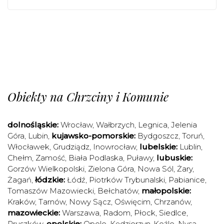
Obiekty na Chrzciny i Komunie
dolnośląskie:
Wrocław
,
Wałbrzych
,
Legnica
,
Jelenia
Góra
,
Lubin
,
kujawsko-pomorskie:
Bydgoszcz
,
Toruń
,
Włocławek
,
Grudziądz
,
Inowrocław
,
lubelskie:
Lublin
,
Chełm
,
Zamość
,
Biała Podlaska
,
Puławy
,
lubuskie:
Gorzów Wielkopolski
,
Zielona Góra
,
Nowa Sól
,
Żary
,
Żagań
,
łódzkie:
Łódź
,
Piotrków Trybunalski
,
Pabianice
,
Tomaszów Mazowiecki
,
Bełchatów
,
małopolskie:
Kraków
,
Tarnów
,
Nowy Sącz
,
Oświęcim
,
Chrzanów
,
mazowieckie:
Warszawa
,
Radom
,
Płock
,
Siedlce
,
Pruszków
,
opolskie:
Opole
,
Kędzierzyn-Koźle
,
Nysa
,