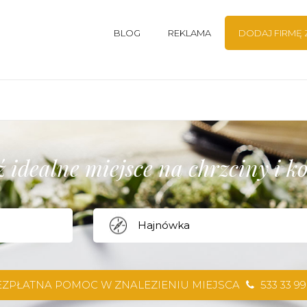
BLOG
REKLAMA
DODAJ FIRMĘ
 idealne miejsce na chrzciny i 
EZPŁATNA POMOC W ZNALEZIENIU MIEJSCA
533 33 99