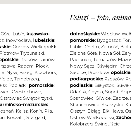
Usługi – foto, animac
 Góra
,
Lubin
,
kujawsko-
dolnośląskie:
Wrocław
,
Wał
dz
,
Inowrocław
,
lubelskie:
pomorskie:
Bydgoszcz
,
Tor
skie:
Gorzów Wielkopolski
,
Lublin
,
Chełm
,
Zamość
,
Biał
Piotrków Trybunalski
,
Zielona Góra
,
Nowa Sól
,
Żary
polskie:
Kraków
,
Tarnów
,
Pabianice
,
Tomaszów Mazow
rszawa
,
Radom
,
Płock
,
Nowy Sącz
,
Oświęcim
,
Chrz
le
,
Nysa
,
Brzeg
,
Kluczbork
,
Siedlce
,
Pruszków
,
opolskie
ielec
,
Tarnobrzeg
,
podkarpackie:
Rzeszów
,
Pr
elsk Podlaski
,
pomorskie:
podlaskie:
Białystok
,
Suwałk
wice
,
Częstochowa
,
Gdańsk
,
Gdynia
,
Sopot
,
Słup
Ostrowiec Świętokrzyski
,
Sosnowiec
,
Gliwice
,
Zabrze
,
armińsko-mazurskie:
Starachowice
,
Skarżysko-K
oznań
,
Kalisz
,
Konin
,
Piła
,
Olsztyn
,
Elbląg
,
Ełk
,
Iława
,
Os
in
,
Koszalin
,
Stargard
,
Ostrów Wielkopolski
,
zacho
Kołobrzeg
,
Świnoujście