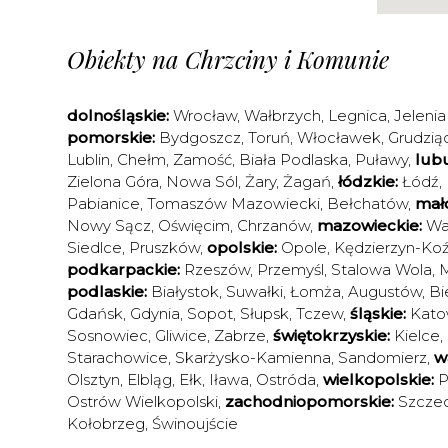
Obiekty na Chrzciny i Komunie
dolnośląskie:
Wrocław
,
Wałbrzych
,
Legnica
,
Jelenia
pomorskie:
Bydgoszcz
,
Toruń
,
Włocławek
,
Grudzią
Lublin
,
Chełm
,
Zamość
,
Biała Podlaska
,
Puławy
,
lubu
Zielona Góra
,
Nowa Sól
,
Żary
,
Żagań
,
łódzkie:
Łódź
,
Pabianice
,
Tomaszów Mazowiecki
,
Bełchatów
,
mało
Nowy Sącz
,
Oświęcim
,
Chrzanów
,
mazowieckie:
Wa
Siedlce
,
Pruszków
,
opolskie:
Opole
,
Kędzierzyn-Koź
podkarpackie:
Rzeszów
,
Przemyśl
,
Stalowa Wola
,
M
podlaskie:
Białystok
,
Suwałki
,
Łomża
,
Augustów
,
Bi
Gdańsk
,
Gdynia
,
Sopot
,
Słupsk
,
Tczew
,
śląskie:
Kato
Sosnowiec
,
Gliwice
,
Zabrze
,
świętokrzyskie:
Kielce
,
Starachowice
,
Skarżysko-Kamienna
,
Sandomierz
,
w
Olsztyn
,
Elbląg
,
Ełk
,
Iława
,
Ostróda
,
wielkopolskie:
P
Ostrów Wielkopolski
,
zachodniopomorskie:
Szczec
Kołobrzeg
,
Świnoujście