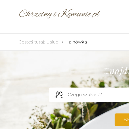
Jesteś tutaj:
Usługi
Hajnówka
Znajdź
B