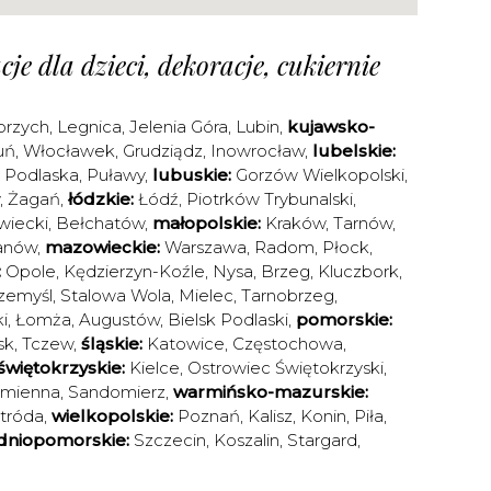
je dla dzieci, dekoracje, cukiernie
brzych
,
Legnica
,
Jelenia Góra
,
Lubin
,
kujawsko-
uń
,
Włocławek
,
Grudziądz
,
Inowrocław
,
lubelskie:
a Podlaska
,
Puławy
,
lubuskie:
Gorzów Wielkopolski
,
,
Żagań
,
łódzkie:
Łódź
,
Piotrków Trybunalski
,
iecki
,
Bełchatów
,
małopolskie:
Kraków
,
Tarnów
,
anów
,
mazowieckie:
Warszawa
,
Radom
,
Płock
,
:
Opole
,
Kędzierzyn-Koźle
,
Nysa
,
Brzeg
,
Kluczbork
,
zemyśl
,
Stalowa Wola
,
Mielec
,
Tarnobrzeg
,
i
,
Łomża
,
Augustów
,
Bielsk Podlaski
,
pomorskie:
sk
,
Tczew
,
śląskie:
Katowice
,
Częstochowa
,
świętokrzyskie:
Kielce
,
Ostrowiec Świętokrzyski
,
amienna
,
Sandomierz
,
warmińsko-mazurskie:
tróda
,
wielkopolskie:
Poznań
,
Kalisz
,
Konin
,
Piła
,
dniopomorskie:
Szczecin
,
Koszalin
,
Stargard
,