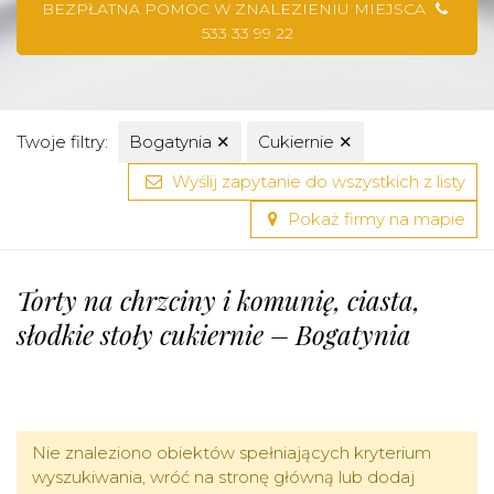
BEZPŁATNA POMOC W ZNALEZIENIU MIEJSCA
533 33 99 22
Twoje filtry:
Bogatynia
✕
Cukiernie
✕
Wyślij zapytanie do wszystkich z listy
Pokaż firmy na mapie
Torty na chrzciny i komunię, ciasta,
słodkie stoły cukiernie – Bogatynia
Nie znaleziono obiektów spełniających kryterium
wyszukiwania, wróć na stronę główną lub dodaj