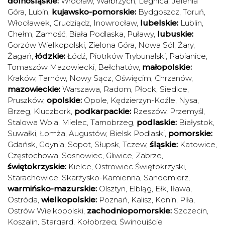
dolnośląskie:
Wrocław
,
Wałbrzych
,
Legnica
,
Jelenia
Góra
,
Lubin
,
kujawsko-pomorskie:
Bydgoszcz
,
Toruń
,
Włocławek
,
Grudziądz
,
Inowrocław
,
lubelskie:
Lublin
,
Chełm
,
Zamość
,
Biała Podlaska
,
Puławy
,
lubuskie:
Gorzów Wielkopolski
,
Zielona Góra
,
Nowa Sól
,
Żary
,
Żagań
,
łódzkie:
Łódź
,
Piotrków Trybunalski
,
Pabianice
,
Tomaszów Mazowiecki
,
Bełchatów
,
małopolskie:
Kraków
,
Tarnów
,
Nowy Sącz
,
Oświęcim
,
Chrzanów
,
mazowieckie:
Warszawa
,
Radom
,
Płock
,
Siedlce
,
Pruszków
,
opolskie:
Opole
,
Kędzierzyn-Koźle
,
Nysa
,
Brzeg
,
Kluczbork
,
podkarpackie:
Rzeszów
,
Przemyśl
,
Stalowa Wola
,
Mielec
,
Tarnobrzeg
,
podlaskie:
Białystok
,
Suwałki
,
Łomża
,
Augustów
,
Bielsk Podlaski
,
pomorskie:
Gdańsk
,
Gdynia
,
Sopot
,
Słupsk
,
Tczew
,
śląskie:
Katowice
,
Częstochowa
,
Sosnowiec
,
Gliwice
,
Zabrze
,
świętokrzyskie:
Kielce
,
Ostrowiec Świętokrzyski
,
Starachowice
,
Skarżysko-Kamienna
,
Sandomierz
,
warmińsko-mazurskie:
Olsztyn
,
Elbląg
,
Ełk
,
Iława
,
Ostróda
,
wielkopolskie:
Poznań
,
Kalisz
,
Konin
,
Piła
,
Ostrów Wielkopolski
,
zachodniopomorskie:
Szczecin
,
Koszalin
,
Stargard
,
Kołobrzeg
,
Świnoujście