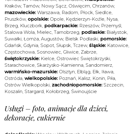
Kraków
,
Tarnów
,
Nowy Sącz
,
Oświęcim
,
Chrzanów
,
mazowieckie:
Warszawa
,
Radom
,
Płock
,
Siedlce
,
Pruszków
,
opolskie:
Opole
,
Kędzierzyn-Koźle
,
Nysa
,
Brzeg
,
Kluczbork
,
podkarpackie:
Rzeszów
,
Przemyśl
,
Stalowa Wola
,
Mielec
,
Tarnobrzeg
,
podlaskie:
Białystok
,
Suwałki
,
Łomża
,
Augustów
,
Bielsk Podlaski
,
pomorskie:
Gdańsk
,
Gdynia
,
Sopot
,
Słupsk
,
Tczew
,
śląskie:
Katowice
,
Częstochowa
,
Sosnowiec
,
Gliwice
,
Zabrze
,
świętokrzyskie:
Kielce
,
Ostrowiec Świętokrzyski
,
Starachowice
,
Skarżysko-Kamienna
,
Sandomierz
,
warmińsko-mazurskie:
Olsztyn
,
Elbląg
,
Ełk
,
Iława
,
Ostróda
,
wielkopolskie:
Poznań
,
Kalisz
,
Konin
,
Piła
,
Ostrów Wielkopolski
,
zachodniopomorskie:
Szczecin
,
Koszalin
,
Stargard
,
Kołobrzeg
,
Świnoujście
Usługi – foto, animacje dla dzieci,
dekoracje, cukiernie