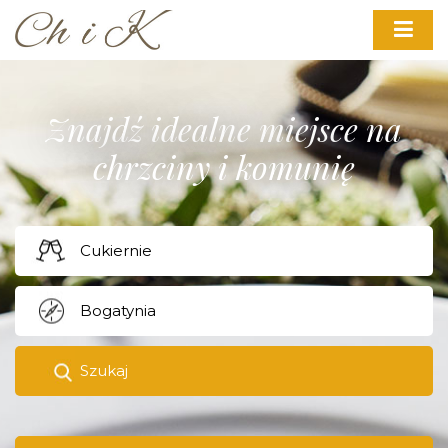
Znajdź idealne miejsce na
chrzciny i komunię
Szukaj