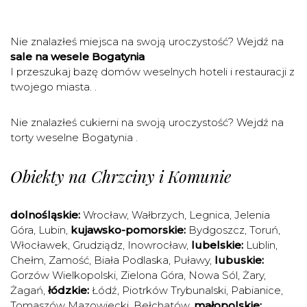
Nie znalazłeś miejsca na swoją uroczystość? Wejdź na
sale na wesele Bogatynia
I przeszukaj bazę domów weselnych hoteli i restauracji z
twojego miasta. .
Nie znalazłeś cukierni na swoją uroczystość? Wejdź na
torty weselne Bogatynia
.
Obiekty na Chrzciny i Komunie
dolnośląskie:
Wrocław
,
Wałbrzych
,
Legnica
,
Jelenia
Góra
,
Lubin
,
kujawsko-pomorskie:
Bydgoszcz
,
Toruń
,
Włocławek
,
Grudziądz
,
Inowrocław
,
lubelskie:
Lublin
,
Chełm
,
Zamość
,
Biała Podlaska
,
Puławy
,
lubuskie:
Gorzów Wielkopolski
,
Zielona Góra
,
Nowa Sól
,
Żary
,
Żagań
,
łódzkie:
Łódź
,
Piotrków Trybunalski
,
Pabianice
,
Tomaszów Mazowiecki
,
Bełchatów
,
małopolskie: