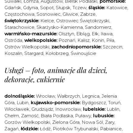
Suwałki
,
Łomża
,
Augustów
,
Bielsk Podlaski
,
pomorskie:
Gdańsk
,
Gdynia
,
Sopot
,
Słupsk
,
Tczew
,
śląskie:
Katowice
,
Częstochowa
,
Sosnowiec
,
Gliwice
,
Zabrze
,
świętokrzyskie:
Kielce
,
Ostrowiec Świętokrzyski
,
Starachowice
,
Skarżysko-Kamienna
,
Sandomierz
,
warmińsko-mazurskie:
Olsztyn
,
Elbląg
,
Ełk
,
Iława
,
Ostróda
,
wielkopolskie:
Poznań
,
Kalisz
,
Konin
,
Piła
,
Ostrów Wielkopolski
,
zachodniopomorskie:
Szczecin
,
Koszalin
,
Stargard
,
Kołobrzeg
,
Świnoujście
Usługi – foto, animacje dla dzieci,
dekoracje, cukiernie
dolnośląskie:
Wrocław
,
Wałbrzych
,
Legnica
,
Jelenia
Góra
,
Lubin
,
kujawsko-pomorskie:
Bydgoszcz
,
Toruń
,
Włocławek
,
Grudziądz
,
Inowrocław
,
lubelskie:
Lublin
,
Chełm
,
Zamość
,
Biała Podlaska
,
Puławy
,
lubuskie:
Gorzów Wielkopolski
,
Zielona Góra
,
Nowa Sól
,
Żary
,
Żagań
,
łódzkie:
Łódź
,
Piotrków Trybunalski
,
Pabianice
,