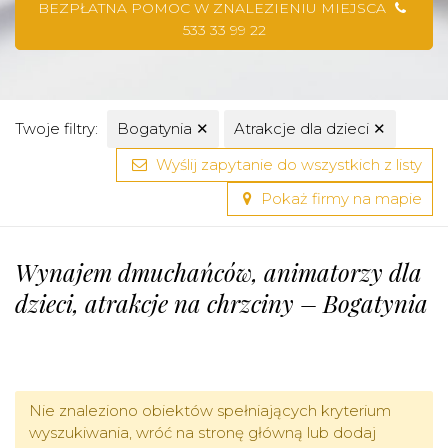
BEZPŁATNA POMOC W ZNALEZIENIU MIEJSCA
533 33 99 22
Twoje filtry:
Bogatynia
✕
Atrakcje dla dzieci
✕
Wyślij zapytanie do wszystkich z listy
Pokaż firmy na mapie
Wynajem dmuchańców, animatorzy dla
dzieci, atrakcje na chrzciny – Bogatynia
Nie znaleziono obiektów spełniających kryterium
wyszukiwania, wróć na stronę główną lub dodaj