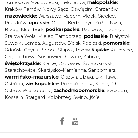
Tomaszów Mazowiecki
,
Bełchatów
,
małopolskie:
Kraków
,
Tarnów
,
Nowy Sącz
,
Oświęcim
,
Chrzanów
,
mazowieckie:
Warszawa
,
Radom
,
Płock
,
Siedlce
,
Pruszków
,
opolskie:
Opole
,
Kędzierzyn-Koźle
,
Nysa
,
Brzeg
,
Kluczbork
,
podkarpackie:
Rzeszów
,
Przemyśl
,
Stalowa Wola
,
Mielec
,
Tarnobrzeg
,
podlaskie:
Białystok
,
Suwałki
,
Łomża
,
Augustów
,
Bielsk Podlaski
,
pomorskie:
Gdańsk
,
Gdynia
,
Sopot
,
Słupsk
,
Tczew
,
śląskie:
Katowice
,
Częstochowa
,
Sosnowiec
,
Gliwice
,
Zabrze
,
świętokrzyskie:
Kielce
,
Ostrowiec Świętokrzyski
,
Starachowice
,
Skarżysko-Kamienna
,
Sandomierz
,
warmińsko-mazurskie:
Olsztyn
,
Elbląg
,
Ełk
,
Iława
,
Ostróda
,
wielkopolskie:
Poznań
,
Kalisz
,
Konin
,
Piła
,
Ostrów Wielkopolski
,
zachodniopomorskie:
Szczecin
,
Koszalin
,
Stargard
,
Kołobrzeg
,
Świnoujście