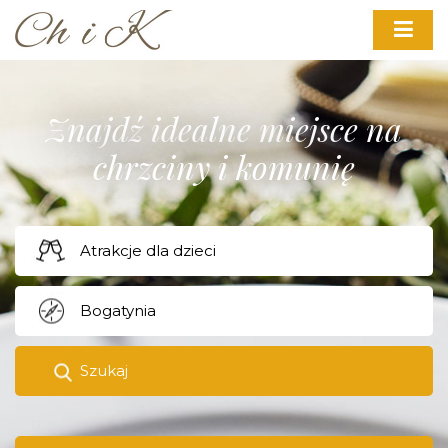
Znajdź idealne miejsce na
chrzciny i komunię
Szukaj