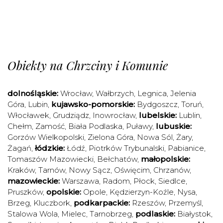
Obiekty na Chrzciny i Komunie
dolnośląskie:
Wrocław
,
Wałbrzych
,
Legnica
,
Jelenia
Góra
,
Lubin
,
kujawsko-pomorskie:
Bydgoszcz
,
Toruń
,
Włocławek
,
Grudziądz
,
Inowrocław
,
lubelskie:
Lublin
,
Chełm
,
Zamość
,
Biała Podlaska
,
Puławy
,
lubuskie:
Gorzów Wielkopolski
,
Zielona Góra
,
Nowa Sól
,
Żary
,
Żagań
,
łódzkie:
Łódź
,
Piotrków Trybunalski
,
Pabianice
,
Tomaszów Mazowiecki
,
Bełchatów
,
małopolskie:
Kraków
,
Tarnów
,
Nowy Sącz
,
Oświęcim
,
Chrzanów
,
mazowieckie:
Warszawa
,
Radom
,
Płock
,
Siedlce
,
Pruszków
,
opolskie:
Opole
,
Kędzierzyn-Koźle
,
Nysa
,
Brzeg
,
Kluczbork
,
podkarpackie:
Rzeszów
,
Przemyśl
,
Stalowa Wola
,
Mielec
,
Tarnobrzeg
,
podlaskie:
Białystok
,