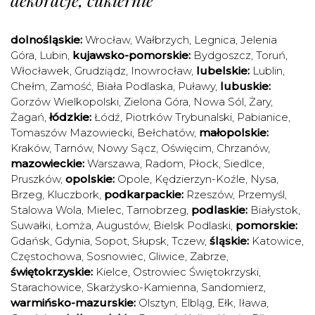
dekoracje, cukiernie
dolnośląskie:
Wrocław
,
Wałbrzych
,
Legnica
,
Jelenia
Góra
,
Lubin
,
kujawsko-pomorskie:
Bydgoszcz
,
Toruń
,
Włocławek
,
Grudziądz
,
Inowrocław
,
lubelskie:
Lublin
,
Chełm
,
Zamość
,
Biała Podlaska
,
Puławy
,
lubuskie:
Gorzów Wielkopolski
,
Zielona Góra
,
Nowa Sól
,
Żary
,
Żagań
,
łódzkie:
Łódź
,
Piotrków Trybunalski
,
Pabianice
,
Tomaszów Mazowiecki
,
Bełchatów
,
małopolskie:
Kraków
,
Tarnów
,
Nowy Sącz
,
Oświęcim
,
Chrzanów
,
mazowieckie:
Warszawa
,
Radom
,
Płock
,
Siedlce
,
Pruszków
,
opolskie:
Opole
,
Kędzierzyn-Koźle
,
Nysa
,
Brzeg
,
Kluczbork
,
podkarpackie:
Rzeszów
,
Przemyśl
,
Stalowa Wola
,
Mielec
,
Tarnobrzeg
,
podlaskie:
Białystok
,
Suwałki
,
Łomża
,
Augustów
,
Bielsk Podlaski
,
pomorskie:
Gdańsk
,
Gdynia
,
Sopot
,
Słupsk
,
Tczew
,
śląskie:
Katowice
,
Częstochowa
,
Sosnowiec
,
Gliwice
,
Zabrze
,
świętokrzyskie:
Kielce
,
Ostrowiec Świętokrzyski
,
Starachowice
,
Skarżysko-Kamienna
,
Sandomierz
,
warmińsko-mazurskie:
Olsztyn
,
Elbląg
,
Ełk
,
Iława
,