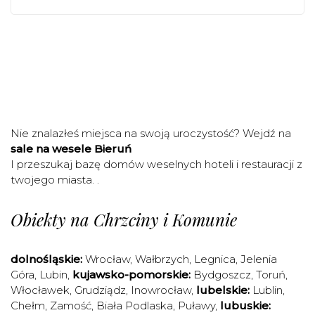
Nie znalazłeś miejsca na swoją uroczystość? Wejdź na
sale na wesele Bieruń
I przeszukaj bazę domów weselnych hoteli i restauracji z
twojego miasta. .
Obiekty na Chrzciny i Komunie
dolnośląskie:
Wrocław
,
Wałbrzych
,
Legnica
,
Jelenia
Góra
,
Lubin
,
kujawsko-pomorskie:
Bydgoszcz
,
Toruń
,
Włocławek
,
Grudziądz
,
Inowrocław
,
lubelskie:
Lublin
,
Chełm
,
Zamość
,
Biała Podlaska
,
Puławy
,
lubuskie: