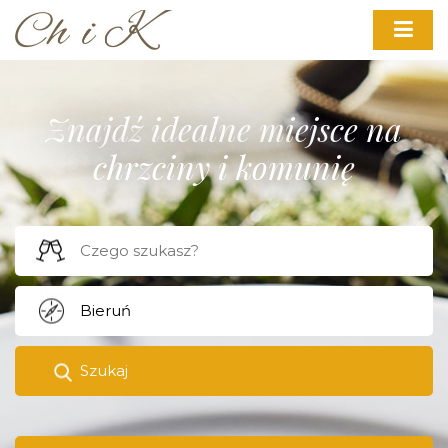
Znajdź idealne miejsce na
chrzciny i komunię
Szukaj