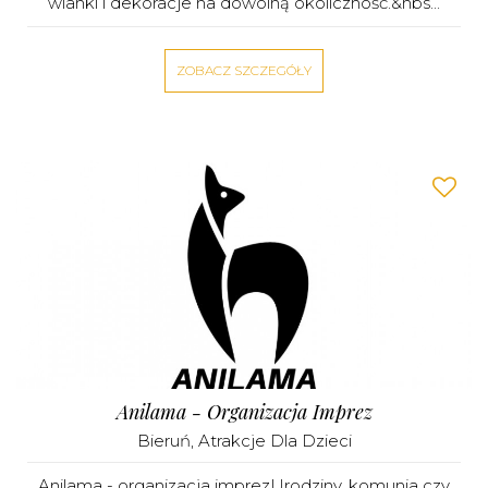
wianki i dekoracje na dowolną okoliczność.&nbs...
ZOBACZ SZCZEGÓŁY
Anilama - Organizacja Imprez
Bieruń
,
Atrakcje Dla Dzieci
Anilama - organizacja imprezUrodziny, komunia czy