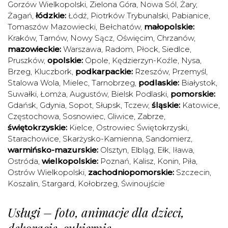
Gorzów Wielkopolski
,
Zielona Góra
,
Nowa Sól
,
Żary
,
Żagań
,
łódzkie:
Łódź
,
Piotrków Trybunalski
,
Pabianice
,
Tomaszów Mazowiecki
,
Bełchatów
,
małopolskie:
Kraków
,
Tarnów
,
Nowy Sącz
,
Oświęcim
,
Chrzanów
,
mazowieckie:
Warszawa
,
Radom
,
Płock
,
Siedlce
,
Pruszków
,
opolskie:
Opole
,
Kędzierzyn-Koźle
,
Nysa
,
Brzeg
,
Kluczbork
,
podkarpackie:
Rzeszów
,
Przemyśl
,
Stalowa Wola
,
Mielec
,
Tarnobrzeg
,
podlaskie:
Białystok
,
Suwałki
,
Łomża
,
Augustów
,
Bielsk Podlaski
,
pomorskie:
Gdańsk
,
Gdynia
,
Sopot
,
Słupsk
,
Tczew
,
śląskie:
Katowice
,
Częstochowa
,
Sosnowiec
,
Gliwice
,
Zabrze
,
świętokrzyskie:
Kielce
,
Ostrowiec Świętokrzyski
,
Starachowice
,
Skarżysko-Kamienna
,
Sandomierz
,
warmińsko-mazurskie:
Olsztyn
,
Elbląg
,
Ełk
,
Iława
,
Ostróda
,
wielkopolskie:
Poznań
,
Kalisz
,
Konin
,
Piła
,
Ostrów Wielkopolski
,
zachodniopomorskie:
Szczecin
,
Koszalin
,
Stargard
,
Kołobrzeg
,
Świnoujście
Usługi – foto, animacje dla dzieci,