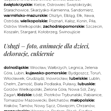
świętokrzyskie:
Kielce
,
Ostrowiec Świętokrzyski
,
Starachowice
,
Skarżysko-Kamienna
,
Sandomierz
,
warmińsko-mazurskie:
Olsztyn
,
Elbląg
,
Ełk
,
Iława
,
Ostróda
,
wielkopolskie:
Poznań
,
Kalisz
,
Konin
,
Piła
,
Ostrów Wielkopolski
,
zachodniopomorskie:
Szczecin
,
Koszalin
,
Stargard
,
Kołobrzeg
,
Świnoujście
Usługi – foto, animacje dla dzieci,
dekoracje, cukiernie
dolnośląskie:
Wrocław
,
Wałbrzych
,
Legnica
,
Jelenia
Góra
,
Lubin
,
kujawsko-pomorskie:
Bydgoszcz
,
Toruń
,
Włocławek
,
Grudziądz
,
Inowrocław
,
lubelskie:
Lublin
,
Chełm
,
Zamość
,
Biała Podlaska
,
Puławy
,
lubuskie:
Gorzów Wielkopolski
,
Zielona Góra
,
Nowa Sól
,
Żary
,
Żagań
,
łódzkie:
Łódź
,
Piotrków Trybunalski
,
Pabianice
,
Tomaszów Mazowiecki
,
Bełchatów
,
małopolskie:
Kraków
,
Tarnów
,
Nowy Sącz
,
Oświęcim
,
Chrzanów
,