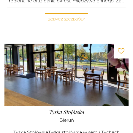
regionalne oraz dania okresu międzywojennego. Za...
ZOBACZ SZCZEGÓŁY
Tyska Stołówka
Bieruń
Tyska StołówkaTyska stołówka w sercu Tychach