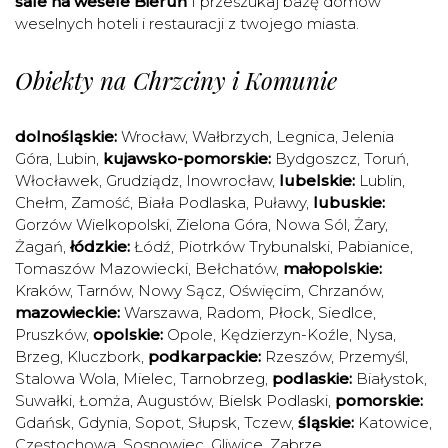
sale na wesele Bieruń
I przeszukaj bazę domów
weselnych hoteli i restauracji z twojego miasta.
Obiekty na Chrzciny i Komunie
dolnośląskie:
Wrocław
,
Wałbrzych
,
Legnica
,
Jelenia
Góra
,
Lubin
,
kujawsko-pomorskie:
Bydgoszcz
,
Toruń
,
Włocławek
,
Grudziądz
,
Inowrocław
,
lubelskie:
Lublin
,
Chełm
,
Zamość
,
Biała Podlaska
,
Puławy
,
lubuskie:
Gorzów Wielkopolski
,
Zielona Góra
,
Nowa Sól
,
Żary
,
Żagań
,
łódzkie:
Łódź
,
Piotrków Trybunalski
,
Pabianice
,
Tomaszów Mazowiecki
,
Bełchatów
,
małopolskie:
Kraków
,
Tarnów
,
Nowy Sącz
,
Oświęcim
,
Chrzanów
,
mazowieckie:
Warszawa
,
Radom
,
Płock
,
Siedlce
,
Pruszków
,
opolskie:
Opole
,
Kędzierzyn-Koźle
,
Nysa
,
Brzeg
,
Kluczbork
,
podkarpackie:
Rzeszów
,
Przemyśl
,
Stalowa Wola
,
Mielec
,
Tarnobrzeg
,
podlaskie:
Białystok
,
Suwałki
,
Łomża
,
Augustów
,
Bielsk Podlaski
,
pomorskie:
Gdańsk
,
Gdynia
,
Sopot
,
Słupsk
,
Tczew
,
śląskie:
Katowice
,
Częstochowa
,
Sosnowiec
,
Gliwice
,
Zabrze
,