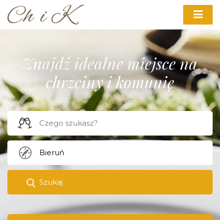
Znajdź idealne miejsce na
chrzciny i komunię
Szukaj