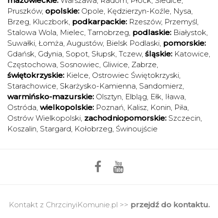
mazowieckie:
Warszawa
,
Radom
,
Płock
,
Siedlce
,
Pruszków
,
opolskie:
Opole
,
Kędzierzyn-Koźle
,
Nysa
,
Brzeg
,
Kluczbork
,
podkarpackie:
Rzeszów
,
Przemyśl
,
Stalowa Wola
,
Mielec
,
Tarnobrzeg
,
podlaskie:
Białystok
,
Suwałki
,
Łomża
,
Augustów
,
Bielsk Podlaski
,
pomorskie:
Gdańsk
,
Gdynia
,
Sopot
,
Słupsk
,
Tczew
,
śląskie:
Katowice
,
Częstochowa
,
Sosnowiec
,
Gliwice
,
Zabrze
,
świętokrzyskie:
Kielce
,
Ostrowiec Świętokrzyski
,
Starachowice
,
Skarżysko-Kamienna
,
Sandomierz
,
warmińsko-mazurskie:
Olsztyn
,
Elbląg
,
Ełk
,
Iława
,
Ostróda
,
wielkopolskie:
Poznań
,
Kalisz
,
Konin
,
Piła
,
Ostrów Wielkopolski
,
zachodniopomorskie:
Szczecin
,
Koszalin
,
Stargard
,
Kołobrzeg
,
Świnoujście
Kontakt z ChrzcinyiKomunie.pl >>
przejdź do kontaktu.