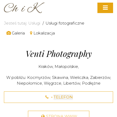
Jesteś tutaj:
Usługi
Usługi fotograficzne
Galeria
Lokalizacja
Venti Photography
Kraków
,
Małopolskie
,
W pobliżu:
Kocmyrzów
,
Skawina
,
Wieliczka
,
Zabierzów
,
Niepołomice
,
Węgrzce
,
Libertów
,
Podłężne
-
TELEFON
STRONA WWW