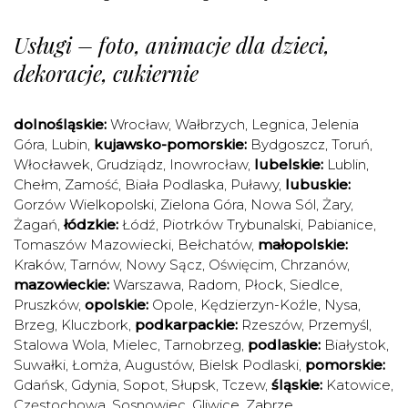
Usługi – foto, animacje dla dzieci,
dekoracje, cukiernie
dolnośląskie:
Wrocław
,
Wałbrzych
,
Legnica
,
Jelenia
Góra
,
Lubin
,
kujawsko-pomorskie:
Bydgoszcz
,
Toruń
,
Włocławek
,
Grudziądz
,
Inowrocław
,
lubelskie:
Lublin
,
Chełm
,
Zamość
,
Biała Podlaska
,
Puławy
,
lubuskie:
Gorzów Wielkopolski
,
Zielona Góra
,
Nowa Sól
,
Żary
,
Żagań
,
łódzkie:
Łódź
,
Piotrków Trybunalski
,
Pabianice
,
Tomaszów Mazowiecki
,
Bełchatów
,
małopolskie:
Kraków
,
Tarnów
,
Nowy Sącz
,
Oświęcim
,
Chrzanów
,
mazowieckie:
Warszawa
,
Radom
,
Płock
,
Siedlce
,
Pruszków
,
opolskie:
Opole
,
Kędzierzyn-Koźle
,
Nysa
,
Brzeg
,
Kluczbork
,
podkarpackie:
Rzeszów
,
Przemyśl
,
Stalowa Wola
,
Mielec
,
Tarnobrzeg
,
podlaskie:
Białystok
,
Suwałki
,
Łomża
,
Augustów
,
Bielsk Podlaski
,
pomorskie:
Gdańsk
,
Gdynia
,
Sopot
,
Słupsk
,
Tczew
,
śląskie:
Katowice
,
Częstochowa
,
Sosnowiec
,
Gliwice
,
Zabrze
,