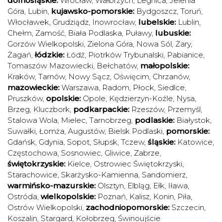
dolnośląskie:
Wrocław
,
Wałbrzych
,
Legnica
,
Jelenia
Góra
,
Lubin
,
kujawsko-pomorskie:
Bydgoszcz
,
Toruń
,
Włocławek
,
Grudziądz
,
Inowrocław
,
lubelskie:
Lublin
,
Chełm
,
Zamość
,
Biała Podlaska
,
Puławy
,
lubuskie:
Gorzów Wielkopolski
,
Zielona Góra
,
Nowa Sól
,
Żary
,
Żagań
,
łódzkie:
Łódź
,
Piotrków Trybunalski
,
Pabianice
,
Tomaszów Mazowiecki
,
Bełchatów
,
małopolskie:
Kraków
,
Tarnów
,
Nowy Sącz
,
Oświęcim
,
Chrzanów
,
mazowieckie:
Warszawa
,
Radom
,
Płock
,
Siedlce
,
Pruszków
,
opolskie:
Opole
,
Kędzierzyn-Koźle
,
Nysa
,
Brzeg
,
Kluczbork
,
podkarpackie:
Rzeszów
,
Przemyśl
,
Stalowa Wola
,
Mielec
,
Tarnobrzeg
,
podlaskie:
Białystok
,
Suwałki
,
Łomża
,
Augustów
,
Bielsk Podlaski
,
pomorskie:
Gdańsk
,
Gdynia
,
Sopot
,
Słupsk
,
Tczew
,
śląskie:
Katowice
,
Częstochowa
,
Sosnowiec
,
Gliwice
,
Zabrze
,
świętokrzyskie:
Kielce
,
Ostrowiec Świętokrzyski
,
Starachowice
,
Skarżysko-Kamienna
,
Sandomierz
,
warmińsko-mazurskie:
Olsztyn
,
Elbląg
,
Ełk
,
Iława
,
Ostróda
,
wielkopolskie:
Poznań
,
Kalisz
,
Konin
,
Piła
,
Ostrów Wielkopolski
,
zachodniopomorskie:
Szczecin
,
Koszalin
,
Stargard
,
Kołobrzeg
,
Świnoujście