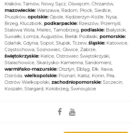
Kraków
,
Tarnów
,
Nowy Sącz
,
Oświęcim
,
Chrzanów
,
mazowieckie:
Warszawa
,
Radom
,
Płock
,
Siedlce
,
Pruszków
,
opolskie:
Opole
,
Kędzierzyn-Koźle
,
Nysa
,
Brzeg
,
Kluczbork
,
podkarpackie:
Rzeszów
,
Przemyśl
,
Stalowa Wola
,
Mielec
,
Tarnobrzeg
,
podlaskie:
Białystok
,
Suwałki
,
Łomża
,
Augustów
,
Bielsk Podlaski
,
pomorskie:
Gdańsk
,
Gdynia
,
Sopot
,
Słupsk
,
Tczew
,
śląskie:
Katowice
,
Częstochowa
,
Sosnowiec
,
Gliwice
,
Zabrze
,
świętokrzyskie:
Kielce
,
Ostrowiec Świętokrzyski
,
Starachowice
,
Skarżysko-Kamienna
,
Sandomierz
,
warmińsko-mazurskie:
Olsztyn
,
Elbląg
,
Ełk
,
Iława
,
Ostróda
,
wielkopolskie:
Poznań
,
Kalisz
,
Konin
,
Piła
,
Ostrów Wielkopolski
,
zachodniopomorskie:
Szczecin
,
Koszalin
,
Stargard
,
Kołobrzeg
,
Świnoujście