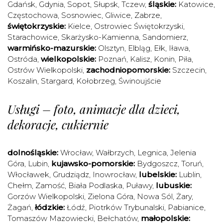
Gdańsk
,
Gdynia
,
Sopot
,
Słupsk
,
Tczew
,
śląskie:
Katowice
,
Częstochowa
,
Sosnowiec
,
Gliwice
,
Zabrze
,
świętokrzyskie:
Kielce
,
Ostrowiec Świętokrzyski
,
Starachowice
,
Skarżysko-Kamienna
,
Sandomierz
,
warmińsko-mazurskie:
Olsztyn
,
Elbląg
,
Ełk
,
Iława
,
Ostróda
,
wielkopolskie:
Poznań
,
Kalisz
,
Konin
,
Piła
,
Ostrów Wielkopolski
,
zachodniopomorskie:
Szczecin
,
Koszalin
,
Stargard
,
Kołobrzeg
,
Świnoujście
Usługi – foto, animacje dla dzieci,
dekoracje, cukiernie
dolnośląskie:
Wrocław
,
Wałbrzych
,
Legnica
,
Jelenia
Góra
,
Lubin
,
kujawsko-pomorskie:
Bydgoszcz
,
Toruń
,
Włocławek
,
Grudziądz
,
Inowrocław
,
lubelskie:
Lublin
,
Chełm
,
Zamość
,
Biała Podlaska
,
Puławy
,
lubuskie:
Gorzów Wielkopolski
,
Zielona Góra
,
Nowa Sól
,
Żary
,
Żagań
,
łódzkie:
Łódź
,
Piotrków Trybunalski
,
Pabianice
,
Tomaszów Mazowiecki
,
Bełchatów
,
małopolskie: