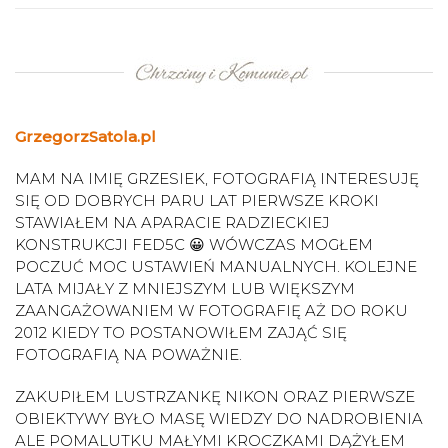
GrzegorzSatola.pl
MAM NA IMIĘ GRZESIEK, FOTOGRAFIĄ INTERESUJĘ
SIĘ OD DOBRYCH PARU LAT PIERWSZE KROKI
STAWIAŁEM NA APARACIE RADZIECKIEJ
KONSTRUKCJI FED5C 😀 WÓWCZAS MOGŁEM
POCZUĆ MOC USTAWIEŃ MANUALNYCH. KOLEJNE
LATA MIJAŁY Z MNIEJSZYM LUB WIĘKSZYM
ZAANGAŻOWANIEM W FOTOGRAFIĘ AŻ DO ROKU
2012 KIEDY TO POSTANOWIŁEM ZAJĄĆ SIĘ
FOTOGRAFIĄ NA POWAŻNIE.
ZAKUPIŁEM LUSTRZANKĘ NIKON ORAZ PIERWSZE
OBIEKTYWY BYŁO MASĘ WIEDZY DO NADROBIENIA
ALE POMALUTKU MAŁYMI KROCZKAMI DĄŻYŁEM