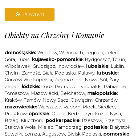
POWRÓT
Obiekty na Chrzciny i Komunie
dolnośląskie:
Wrocław
,
Wałbrzych
,
Legnica
,
Jelenia
Góra
,
Lubin
,
kujawsko-pomorskie:
Bydgoszcz
,
Toruń
,
Włocławek
,
Grudziądz
,
Inowrocław
,
lubelskie:
Lublin
,
Chełm
,
Zamość
,
Biała Podlaska
,
Puławy
,
lubuskie:
Gorzów Wielkopolski
,
Zielona Góra
,
Nowa Sól
,
Żary
,
Żagań
,
łódzkie:
Łódź
,
Piotrków Trybunalski
,
Pabianice
,
Tomaszów Mazowiecki
,
Bełchatów
,
małopolskie:
Kraków
,
Tarnów
,
Nowy Sącz
,
Oświęcim
,
Chrzanów
,
mazowieckie:
Warszawa
,
Radom
,
Płock
,
Siedlce
,
Pruszków
,
opolskie:
Opole
,
Kędzierzyn-Koźle
,
Nysa
,
Brzeg
,
Kluczbork
,
podkarpackie:
Rzeszów
,
Przemyśl
,
Stalowa Wola
,
Mielec
,
Tarnobrzeg
,
podlaskie:
Białystok
,
Suwałki
,
Łomża
,
Augustów
,
Bielsk Podlaski
,
pomorskie: