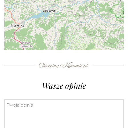
+
−
⇧
©
OpenStreetMap
contributors.
»
Wasze opinie