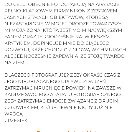
DO CELU. OBECNIE FOTOGRAFUJĄ NA APARACIE
PEŁNO-KLATKOWYM FIRMY NIKON Z ZESTAWEM
JASNYCH STAŁYCH OBIEKTYWÓW, KTÓRE SĄ
NIEZASTĄPIONE. W MOJEJ DRODZE TOWARZYSZY
MI MOJA ŻONA, KTÓRA JEST MOIM NAJWIĘKSZYM
FANEM ORAZ JEDNOCZEŚNIE NAJWIĘKSZYM
KRYTYKIEM, DOPINGUJE MNIE DO CIĄGŁEGO
ROZWOJU, KAŻE CHODZIĆ Z GŁOWĄ W CHMURACH
ALE JEDNOCZEŚNIE ZAPEWNIA, ŻE STOJĘ TWARDO
NA ZIEMI.
DLACZEGO FOTOGRAFUJĘ? ŻEBY OKRAŚĆ CZAS Z
JEGO NIEUBŁAGANEGO UPŁYWU ZDARZEŃ,
ZATRZYMAĆ MRUGNIĘCIE POWIEKI NA ZAWSZE W
KADRZE SWOJEGO APARATU FOTOGRAFICZNEGO.
ŻEBY ZATRZYMAĆ EMOCJE ZWIĄZANE Z DRUGIM
CZŁOWIEKIEM, KTÓRE PEWNIE NIGDY JUŻ NIE
WRÓCĄ.
GRZESIEK