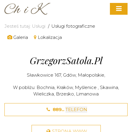
Jesteś tutaj:
Usługi
Usługi fotograficzne
Galeria
Lokalizacja
GrzegorzSatola.pl
Sławkowice 167,
Gdów
,
Małopolskie
,
W pobliżu:
Bochnia
,
Kraków
,
Myślenice
,
Skawina
,
Wieliczka
,
Brzesko
,
Limanowa
889...
TELEFON
STRONA WWW