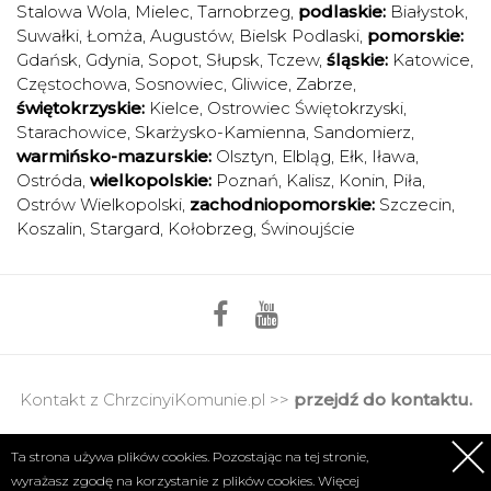
Stalowa Wola
,
Mielec
,
Tarnobrzeg
,
podlaskie:
Białystok
,
Suwałki
,
Łomża
,
Augustów
,
Bielsk Podlaski
,
pomorskie:
Gdańsk
,
Gdynia
,
Sopot
,
Słupsk
,
Tczew
,
śląskie:
Katowice
,
Częstochowa
,
Sosnowiec
,
Gliwice
,
Zabrze
,
świętokrzyskie:
Kielce
,
Ostrowiec Świętokrzyski
,
Starachowice
,
Skarżysko-Kamienna
,
Sandomierz
,
warmińsko-mazurskie:
Olsztyn
,
Elbląg
,
Ełk
,
Iława
,
Ostróda
,
wielkopolskie:
Poznań
,
Kalisz
,
Konin
,
Piła
,
Ostrów Wielkopolski
,
zachodniopomorskie:
Szczecin
,
Koszalin
,
Stargard
,
Kołobrzeg
,
Świnoujście
Kontakt z ChrzcinyiKomunie.pl >>
przejdź do kontaktu.
Regulamin
|
Polityka prywatności
Ta strona używa plików cookies. Pozostając na tej stronie,
wyrażasz zgodę na korzystanie z plików cookies. Więcej