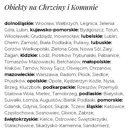
Obiekty na Chrzciny i Komunie
dolnośląskie:
Wrocław
,
Wałbrzych
,
Legnica
,
Jelenia
Góra
,
Lubin
,
kujawsko-pomorskie:
Bydgoszcz
,
Toruń
,
Włocławek
,
Grudziądz
,
Inowrocław
,
lubelskie:
Lublin
,
Chełm
,
Zamość
,
Biała Podlaska
,
Puławy
,
lubuskie:
Gorzów Wielkopolski
,
Zielona Góra
,
Nowa Sól
,
Żary
,
Żagań
,
łódzkie:
Łódź
,
Piotrków Trybunalski
,
Pabianice
,
Tomaszów Mazowiecki
,
Bełchatów
,
małopolskie:
Kraków
,
Tarnów
,
Nowy Sącz
,
Oświęcim
,
Chrzanów
,
mazowieckie:
Warszawa
,
Radom
,
Płock
,
Siedlce
,
Pruszków
,
opolskie:
Opole
,
Kędzierzyn-Koźle
,
Nysa
,
Brzeg
,
Kluczbork
,
podkarpackie:
Rzeszów
,
Przemyśl
,
Stalowa Wola
,
Mielec
,
Tarnobrzeg
,
podlaskie:
Białystok
,
Suwałki
,
Łomża
,
Augustów
,
Bielsk Podlaski
,
pomorskie:
Gdańsk
,
Gdynia
,
Sopot
,
Słupsk
,
Tczew
,
śląskie:
Katowice
,
Częstochowa
,
Sosnowiec
,
Gliwice
,
Zabrze
,
świętokrzyskie:
Kielce
,
Ostrowiec Świętokrzyski
,
Starachowice
,
Skarżysko-Kamienna
,
Sandomierz
,