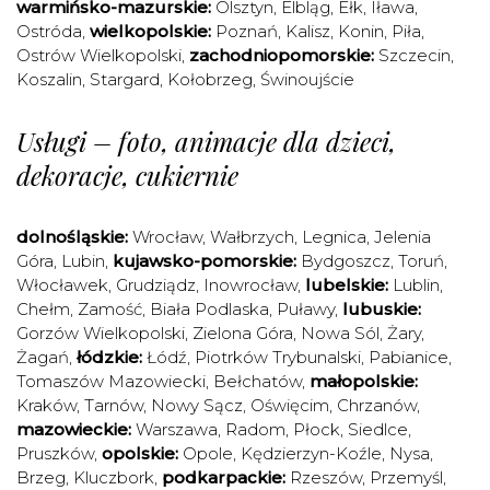
warmińsko-mazurskie:
Olsztyn
,
Elbląg
,
Ełk
,
Iława
,
Ostróda
,
wielkopolskie:
Poznań
,
Kalisz
,
Konin
,
Piła
,
Ostrów Wielkopolski
,
zachodniopomorskie:
Szczecin
,
Koszalin
,
Stargard
,
Kołobrzeg
,
Świnoujście
Usługi – foto, animacje dla dzieci,
dekoracje, cukiernie
dolnośląskie:
Wrocław
,
Wałbrzych
,
Legnica
,
Jelenia
Góra
,
Lubin
,
kujawsko-pomorskie:
Bydgoszcz
,
Toruń
,
Włocławek
,
Grudziądz
,
Inowrocław
,
lubelskie:
Lublin
,
Chełm
,
Zamość
,
Biała Podlaska
,
Puławy
,
lubuskie:
Gorzów Wielkopolski
,
Zielona Góra
,
Nowa Sól
,
Żary
,
Żagań
,
łódzkie:
Łódź
,
Piotrków Trybunalski
,
Pabianice
,
Tomaszów Mazowiecki
,
Bełchatów
,
małopolskie:
Kraków
,
Tarnów
,
Nowy Sącz
,
Oświęcim
,
Chrzanów
,
mazowieckie:
Warszawa
,
Radom
,
Płock
,
Siedlce
,
Pruszków
,
opolskie:
Opole
,
Kędzierzyn-Koźle
,
Nysa
,
Brzeg
,
Kluczbork
,
podkarpackie:
Rzeszów
,
Przemyśl
,