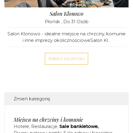
Salon Klonowo
Płońsk
, Do 31 Osób
Salon Klonowo - idealne miejsce na chrzciny, komunie
i inne imprezy okolicznościoweSalon Kl...
ZOBACZ SZCZEGÓŁY
Zmień kategorię
Miejsca na chrzciny i komunie
Hotele
Restauracje
Sale bankietowe
Dwory, pałace i zamki
Sale zabaw i bawialnie