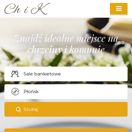
Znajdź idealne miejsce na
chrzciny i komunię
Szukaj