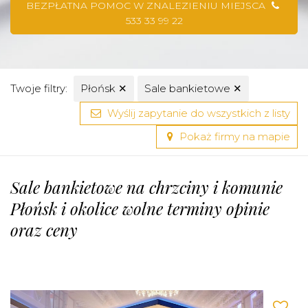
BEZPŁATNA POMOC W ZNALEZIENIU MIEJSCA
533 33 99 22
Twoje filtry:
Płońsk
✕
Sale bankietowe
✕
Wyślij zapytanie do wszystkich z listy
Pokaż firmy na mapie
Sale bankietowe na chrzciny i komunie
Płońsk i okolice wolne terminy opinie
oraz ceny