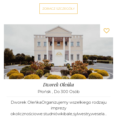
ZOBACZ SZCZEGÓŁY
Dworek Oleńka
Płońsk
, Do 300 Osób
Dworek OleńkaOrganizujemy wszelkiego rodzaju
imprezy
okolicznościowe:studniówkibale,sylwestry,wesela...