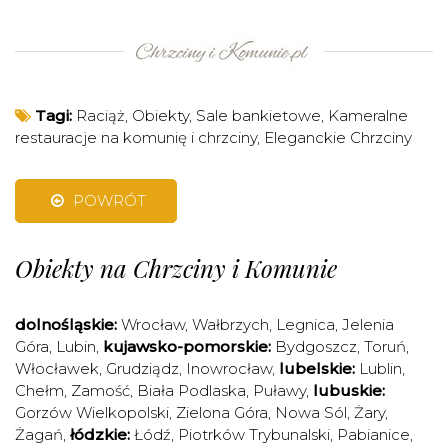
Tagi:
Raciąż
,
Obiekty
,
Sale bankietowe
,
Kameralne
restauracje na komunię i chrzciny
,
Eleganckie Chrzciny
POWRÓT
Obiekty na Chrzciny i Komunie
dolnośląskie:
Wrocław
,
Wałbrzych
,
Legnica
,
Jelenia
Góra
,
Lubin
,
kujawsko-pomorskie:
Bydgoszcz
,
Toruń
,
Włocławek
,
Grudziądz
,
Inowrocław
,
lubelskie:
Lublin
,
Chełm
,
Zamość
,
Biała Podlaska
,
Puławy
,
lubuskie:
Gorzów Wielkopolski
,
Zielona Góra
,
Nowa Sól
,
Żary
,
Żagań
,
łódzkie:
Łódź
,
Piotrków Trybunalski
,
Pabianice
,