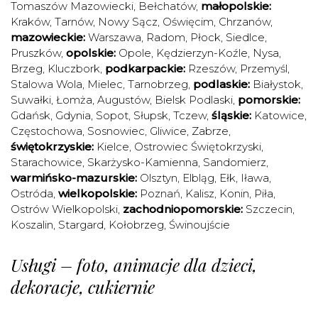
Tomaszów Mazowiecki
,
Bełchatów
,
małopolskie:
Kraków
,
Tarnów
,
Nowy Sącz
,
Oświęcim
,
Chrzanów
,
mazowieckie:
Warszawa
,
Radom
,
Płock
,
Siedlce
,
Pruszków
,
opolskie:
Opole
,
Kędzierzyn-Koźle
,
Nysa
,
Brzeg
,
Kluczbork
,
podkarpackie:
Rzeszów
,
Przemyśl
,
Stalowa Wola
,
Mielec
,
Tarnobrzeg
,
podlaskie:
Białystok
,
Suwałki
,
Łomża
,
Augustów
,
Bielsk Podlaski
,
pomorskie:
Gdańsk
,
Gdynia
,
Sopot
,
Słupsk
,
Tczew
,
śląskie:
Katowice
,
Częstochowa
,
Sosnowiec
,
Gliwice
,
Zabrze
,
świętokrzyskie:
Kielce
,
Ostrowiec Świętokrzyski
,
Starachowice
,
Skarżysko-Kamienna
,
Sandomierz
,
warmińsko-mazurskie:
Olsztyn
,
Elbląg
,
Ełk
,
Iława
,
Ostróda
,
wielkopolskie:
Poznań
,
Kalisz
,
Konin
,
Piła
,
Ostrów Wielkopolski
,
zachodniopomorskie:
Szczecin
,
Koszalin
,
Stargard
,
Kołobrzeg
,
Świnoujście
Usługi – foto, animacje dla dzieci,
dekoracje, cukiernie