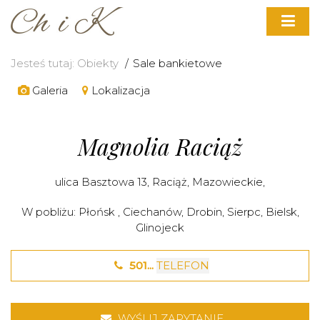
Jesteś tutaj:
Obiekty
Sale bankietowe
Galeria
Lokalizacja
Magnolia Raciąż
ulica Basztowa 13,
Raciąż
,
Mazowieckie
,
W pobliżu:
Płońsk
,
Ciechanów
,
Drobin
,
Sierpc
,
Bielsk
,
Glinojeck
501...
TELEFON
WYŚLIJ ZAPYTANIE