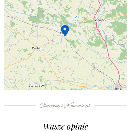
+
−
⇧
©
OpenStreetMap
contributors.
»
Wasze opinie