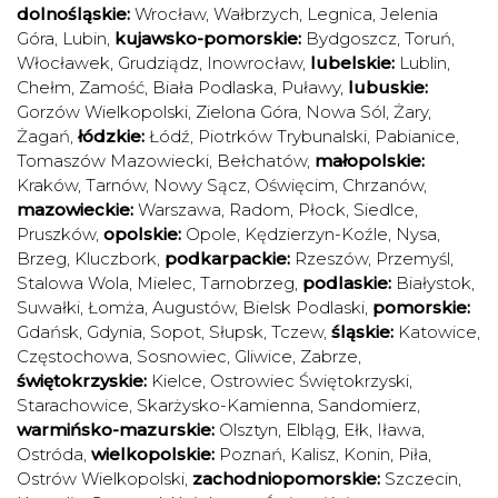
dolnośląskie:
Wrocław
,
Wałbrzych
,
Legnica
,
Jelenia
Góra
,
Lubin
,
kujawsko-pomorskie:
Bydgoszcz
,
Toruń
,
Włocławek
,
Grudziądz
,
Inowrocław
,
lubelskie:
Lublin
,
Chełm
,
Zamość
,
Biała Podlaska
,
Puławy
,
lubuskie:
Gorzów Wielkopolski
,
Zielona Góra
,
Nowa Sól
,
Żary
,
Żagań
,
łódzkie:
Łódź
,
Piotrków Trybunalski
,
Pabianice
,
Tomaszów Mazowiecki
,
Bełchatów
,
małopolskie:
Kraków
,
Tarnów
,
Nowy Sącz
,
Oświęcim
,
Chrzanów
,
mazowieckie:
Warszawa
,
Radom
,
Płock
,
Siedlce
,
Pruszków
,
opolskie:
Opole
,
Kędzierzyn-Koźle
,
Nysa
,
Brzeg
,
Kluczbork
,
podkarpackie:
Rzeszów
,
Przemyśl
,
Stalowa Wola
,
Mielec
,
Tarnobrzeg
,
podlaskie:
Białystok
,
Suwałki
,
Łomża
,
Augustów
,
Bielsk Podlaski
,
pomorskie:
Gdańsk
,
Gdynia
,
Sopot
,
Słupsk
,
Tczew
,
śląskie:
Katowice
,
Częstochowa
,
Sosnowiec
,
Gliwice
,
Zabrze
,
świętokrzyskie:
Kielce
,
Ostrowiec Świętokrzyski
,
Starachowice
,
Skarżysko-Kamienna
,
Sandomierz
,
warmińsko-mazurskie:
Olsztyn
,
Elbląg
,
Ełk
,
Iława
,
Ostróda
,
wielkopolskie:
Poznań
,
Kalisz
,
Konin
,
Piła
,
Ostrów Wielkopolski
,
zachodniopomorskie:
Szczecin
,