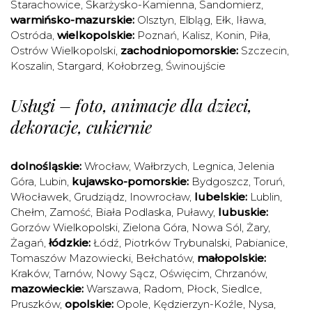
Starachowice
,
Skarżysko-Kamienna
,
Sandomierz
,
warmińsko-mazurskie:
Olsztyn
,
Elbląg
,
Ełk
,
Iława
,
Ostróda
,
wielkopolskie:
Poznań
,
Kalisz
,
Konin
,
Piła
,
Ostrów Wielkopolski
,
zachodniopomorskie:
Szczecin
,
Koszalin
,
Stargard
,
Kołobrzeg
,
Świnoujście
Usługi – foto, animacje dla dzieci,
dekoracje, cukiernie
dolnośląskie:
Wrocław
,
Wałbrzych
,
Legnica
,
Jelenia
Góra
,
Lubin
,
kujawsko-pomorskie:
Bydgoszcz
,
Toruń
,
Włocławek
,
Grudziądz
,
Inowrocław
,
lubelskie:
Lublin
,
Chełm
,
Zamość
,
Biała Podlaska
,
Puławy
,
lubuskie:
Gorzów Wielkopolski
,
Zielona Góra
,
Nowa Sól
,
Żary
,
Żagań
,
łódzkie:
Łódź
,
Piotrków Trybunalski
,
Pabianice
,
Tomaszów Mazowiecki
,
Bełchatów
,
małopolskie:
Kraków
,
Tarnów
,
Nowy Sącz
,
Oświęcim
,
Chrzanów
,
mazowieckie:
Warszawa
,
Radom
,
Płock
,
Siedlce
,
Pruszków
,
opolskie:
Opole
,
Kędzierzyn-Koźle
,
Nysa
,