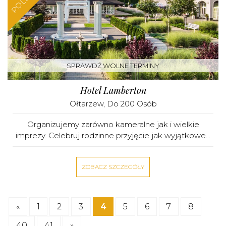
SPRAWDŹ WOLNE TERMINY
Hotel Lamberton
Ołtarzew
, Do 200 Osób
Organizujemy zarówno kameralne jak i wielkie
imprezy. Celebruj rodzinne przyjęcie jak wyjątkowe...
ZOBACZ SZCZEGÓŁY
«
1
2
3
4
5
6
7
8
40
41
»