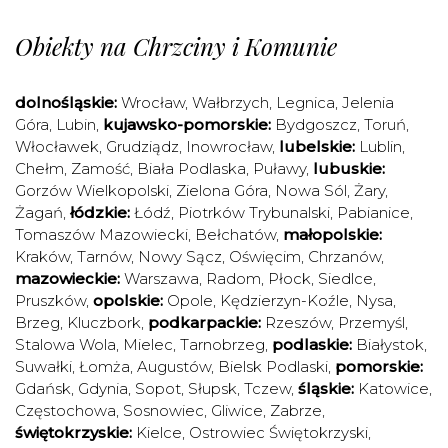
Obiekty na Chrzciny i Komunie
dolnośląskie:
Wrocław
,
Wałbrzych
,
Legnica
,
Jelenia
Góra
,
Lubin
,
kujawsko-pomorskie:
Bydgoszcz
,
Toruń
,
Włocławek
,
Grudziądz
,
Inowrocław
,
lubelskie:
Lublin
,
Chełm
,
Zamość
,
Biała Podlaska
,
Puławy
,
lubuskie:
Gorzów Wielkopolski
,
Zielona Góra
,
Nowa Sól
,
Żary
,
Żagań
,
łódzkie:
Łódź
,
Piotrków Trybunalski
,
Pabianice
,
Tomaszów Mazowiecki
,
Bełchatów
,
małopolskie:
Kraków
,
Tarnów
,
Nowy Sącz
,
Oświęcim
,
Chrzanów
,
mazowieckie:
Warszawa
,
Radom
,
Płock
,
Siedlce
,
Pruszków
,
opolskie:
Opole
,
Kędzierzyn-Koźle
,
Nysa
,
Brzeg
,
Kluczbork
,
podkarpackie:
Rzeszów
,
Przemyśl
,
Stalowa Wola
,
Mielec
,
Tarnobrzeg
,
podlaskie:
Białystok
,
Suwałki
,
Łomża
,
Augustów
,
Bielsk Podlaski
,
pomorskie:
Gdańsk
,
Gdynia
,
Sopot
,
Słupsk
,
Tczew
,
śląskie:
Katowice
,
Częstochowa
,
Sosnowiec
,
Gliwice
,
Zabrze
,
świętokrzyskie:
Kielce
,
Ostrowiec Świętokrzyski
,