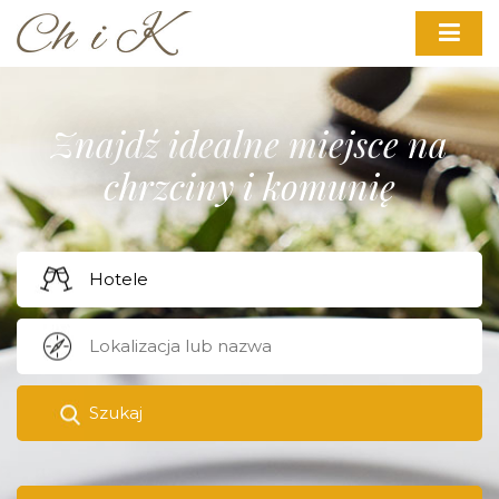
Znajdź idealne miejsce na
chrzciny i komunię
Szukaj