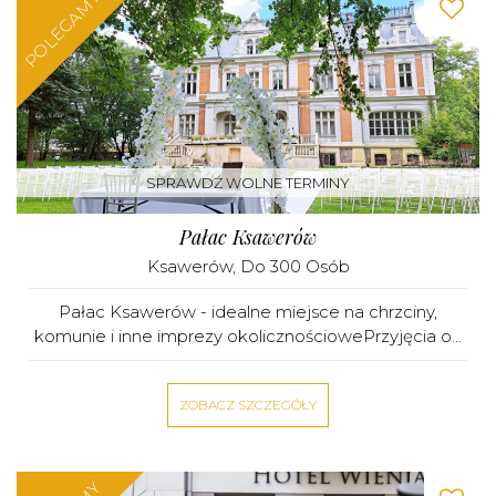
POLECAMY
SPRAWDŹ WOLNE TERMINY
Pałac Ksawerów
Ksawerów
, Do 300 Osób
Pałac Ksawerów - idealne miejsce na chrzciny,
komunie i inne imprezy okolicznościowePrzyjęcia o...
ZOBACZ SZCZEGÓŁY