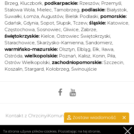
Brzeg
,
Kluczbork
,
podkarpackie:
Rzeszów
,
Przemyśl
,
Stalowa Wola
,
Mielec
,
Tarnobrzeg
,
podlaskie:
Białystok
,
Suwałki
,
Łomża
,
Augustów
,
Bielsk Podlaski
,
pomorskie:
Gdańsk
,
Gdynia
,
Sopot
,
Słupsk
,
Tczew
,
śląskie:
Katowice
,
Częstochowa
,
Sosnowiec
,
Gliwice
,
Zabrze
,
świętokrzyskie:
Kielce
,
Ostrowiec Świętokrzyski
,
Starachowice
,
Skarżysko-Kamienna
,
Sandomierz
,
warmińsko-mazurskie:
Olsztyn
,
Elbląg
,
Ełk
,
Iława
,
Ostróda
,
wielkopolskie:
Poznań
,
Kalisz
,
Konin
,
Piła
,
Ostrów Wielkopolski
,
zachodniopomorskie:
Szczecin
,
Koszalin
,
Stargard
,
Kołobrzeg
,
Świnoujście
Kontakt z ChrzcinyiKomunie.pl >>
przejdź do kontaktu.
Zostaw wiadomość
Regulamin
|
Polityka prywatności
Ta strona używa plików cookies. Pozostając na tej stronie,