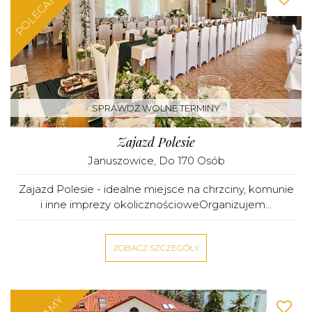
POLECAMY
SPRAWDŹ WOLNE TERMINY
Zajazd Polesie
Januszowice
, Do 170 Osób
Zajazd Polesie - idealne miejsce na chrzciny, komunie
i inne imprezy okolicznościoweOrganizujem...
ZOBACZ SZCZEGÓŁY