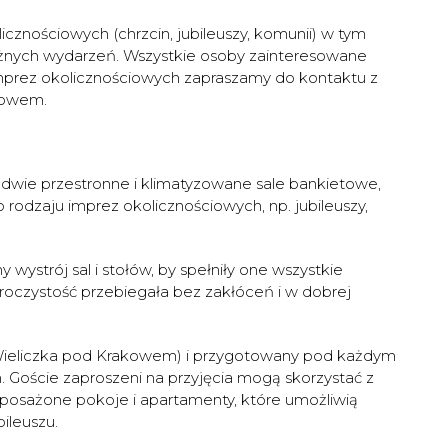
cznościowych (chrzcin, jubileuszy, komunii) w tym
ażnych wydarzeń. Wszystkie osoby zainteresowane
h imprez okolicznościowych zapraszamy do kontaktu z
kowem.
dwie przestronne i klimatyzowane sale bankietowe,
rodzaju imprez okolicznościowych, np. jubileuszy,
ystrój sal i stołów, by spełniły one wszystkie
uroczystość przebiegała bez zakłóceń i w dobrej
 (Wieliczka pod Krakowem) i przygotowany pod każdym
 Goście zaproszeni na przyjęcia mogą skorzystać z
osażone pokoje i apartamenty, które umożliwią
ileuszu.