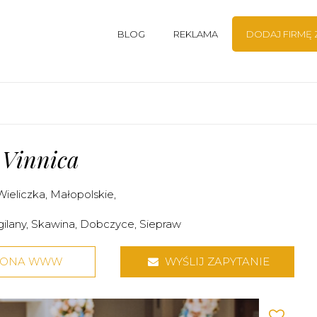
BLOG
REKLAMA
DODAJ FIRMĘ
 Vinnica
Wieliczka
,
Małopolskie
,
ilany
,
Skawina
,
Dobczyce
,
Siepraw
RONA WWW
WYŚLIJ ZAPYTANIE