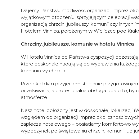
Dajemy Państwu możliwość organizacji imprez okoli
wyjątkowym otoczeniu, sprzyjającym celebracji w
organizacją chrzcin, jubileuszy, komunii czy innyc
Hotelem Vinnica, położonym w Wieliczce pod Kra
Chrzciny, jubileusze, komunie w hotelu Vinnica
W Hotelu Vinnica do Państwa dyspozycji pozostają 
które doskonale nadają się do wyprawiania każdego 
komunii czy chrzcin.
Przed każdym przyjęciem starannie przygotowujemy w
oczekiwania, a profesjonalna obsługa dba o to, by 
atmosferze.
Nasz hotel położony jest w doskonałej lokalizacji
względem do organizacji imprez okolicznościowych.
zaplecza hotelowego – posiadamy komfortowo wyp
wypoczynek po świętowaniu chrzcin, komunii lub jub