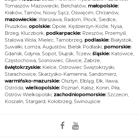
Tomaszów Mazowiecki
,
Bełchatów
,
małopolskie:
Kraków
,
Tarnów
,
Nowy Sącz
,
Oświęcim
,
Chrzanów
,
mazowieckie:
Warszawa
,
Radom
,
Płock
,
Siedlce
,
Pruszków
,
opolskie:
Opole
,
Kędzierzyn-Koźle
,
Nysa
,
Brzeg
,
Kluczbork
,
podkarpackie:
Rzeszów
,
Przemyśl
,
Stalowa Wola
,
Mielec
,
Tarnobrzeg
,
podlaskie:
Białystok
,
Suwałki
,
Łomża
,
Augustów
,
Bielsk Podlaski
,
pomorskie:
Gdańsk
,
Gdynia
,
Sopot
,
Słupsk
,
Tczew
,
śląskie:
Katowice
,
Częstochowa
,
Sosnowiec
,
Gliwice
,
Zabrze
,
świętokrzyskie:
Kielce
,
Ostrowiec Świętokrzyski
,
Starachowice
,
Skarżysko-Kamienna
,
Sandomierz
,
warmińsko-mazurskie:
Olsztyn
,
Elbląg
,
Ełk
,
Iława
,
Ostróda
,
wielkopolskie:
Poznań
,
Kalisz
,
Konin
,
Piła
,
Ostrów Wielkopolski
,
zachodniopomorskie:
Szczecin
,
Koszalin
,
Stargard
,
Kołobrzeg
,
Świnoujście