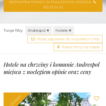
BEZPŁATNA POMOC W ZNALEZIENIU MIEJSCA
533 33 99 22
Twoje filtry:
Andrespol
✕
Hotele
✕
Wyślij zapytanie do wszystkich z listy
Pokaż firmy na mapie
Hotele na chrzciny i komunie Andrespol
miejsca z noclegiem opinie oraz ceny
POLECAMY