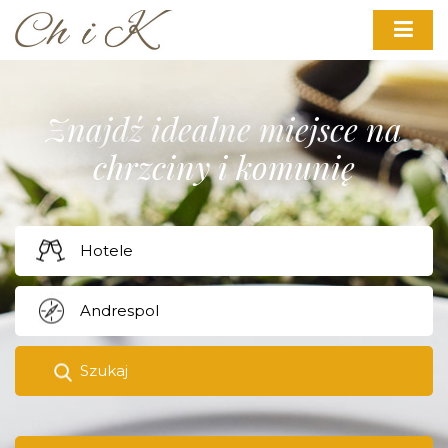
Znajdź idealne miejsce na
chrzciny i komunię
Szukaj