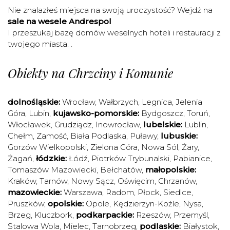
Nie znalazłeś miejsca na swoją uroczystość? Wejdź na
sale na wesele Andrespol
I przeszukaj bazę domów weselnych hoteli i restauracji z
twojego miasta. .
Obiekty na Chrzciny i Komunie
dolnośląskie:
Wrocław
,
Wałbrzych
,
Legnica
,
Jelenia
Góra
,
Lubin
,
kujawsko-pomorskie:
Bydgoszcz
,
Toruń
,
Włocławek
,
Grudziądz
,
Inowrocław
,
lubelskie:
Lublin
,
Chełm
,
Zamość
,
Biała Podlaska
,
Puławy
,
lubuskie:
Gorzów Wielkopolski
,
Zielona Góra
,
Nowa Sól
,
Żary
,
Żagań
,
łódzkie:
Łódź
,
Piotrków Trybunalski
,
Pabianice
,
Tomaszów Mazowiecki
,
Bełchatów
,
małopolskie:
Kraków
,
Tarnów
,
Nowy Sącz
,
Oświęcim
,
Chrzanów
,
mazowieckie:
Warszawa
,
Radom
,
Płock
,
Siedlce
,
Pruszków
,
opolskie:
Opole
,
Kędzierzyn-Koźle
,
Nysa
,
Brzeg
,
Kluczbork
,
podkarpackie:
Rzeszów
,
Przemyśl
,
Stalowa Wola
,
Mielec
,
Tarnobrzeg
,
podlaskie:
Białystok
,