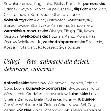
Suwałki
,
Łomża
,
Augustów
,
Bielsk Podlaski
,
pomorskie:
Gdańsk
,
Gdynia
,
Sopot
,
Słupsk
,
Tczew
,
śląskie:
Katowice
,
Częstochowa
,
Sosnowiec
,
Gliwice
,
Zabrze
,
świętokrzyskie:
Kielce
,
Ostrowiec Świętokrzyski
,
Starachowice
,
Skarżysko-Kamienna
,
Sandomierz
,
warmińsko-mazurskie:
Olsztyn
,
Elbląg
,
Ełk
,
Iława
,
Ostróda
,
wielkopolskie:
Poznań
,
Kalisz
,
Konin
,
Piła
,
Ostrów Wielkopolski
,
zachodniopomorskie:
Szczecin
,
Koszalin
,
Stargard
,
Kołobrzeg
,
Świnoujście
Usługi – foto, animacje dla dzieci,
dekoracje, cukiernie
dolnośląskie:
Wrocław
,
Wałbrzych
,
Legnica
,
Jelenia
Góra
,
Lubin
,
kujawsko-pomorskie:
Bydgoszcz
,
Toruń
,
Włocławek
,
Grudziądz
,
Inowrocław
,
lubelskie:
Lublin
,
Chełm
,
Zamość
,
Biała Podlaska
,
Puławy
,
lubuskie:
Gorzów Wielkopolski
,
Zielona Góra
,
Nowa Sól
,
Żary
,
Żagań
,
łódzkie:
Łódź
,
Piotrków Trybunalski
,
Pabianice
,