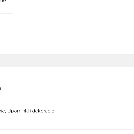
nne
..
g
nie
Upominki i dekoracje