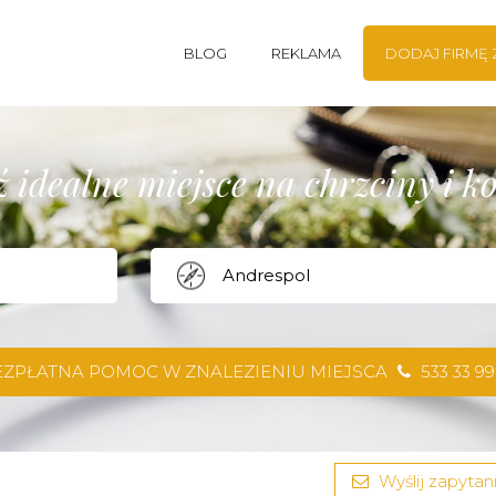
BLOG
REKLAMA
DODAJ FIRMĘ
 idealne miejsce na chrzciny i 
EZPŁATNA POMOC W ZNALEZIENIU MIEJSCA
533 33 99
Wyślij zapytani