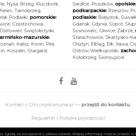
le
,
Nysa
,
Brzeg
,
Kluczbork
,
Siedlce
,
Pruszków
,
opolskie
ielec
,
Tarnobrzeg
,
podkarpackie:
Rzeszów
,
Pr
elsk Podlaski
,
pomorskie:
podlaskie:
Białystok
,
Suwałk
wice
,
Częstochowa
,
Gdańsk
,
Gdynia
,
Sopot
,
Słup
Ostrowiec Świętokrzyski
,
Sosnowiec
,
Gliwice
,
Zabrze
,
armińsko-mazurskie:
Starachowice
,
Skarżysko-K
oznań
,
Kalisz
,
Konin
,
Piła
,
Olsztyn
,
Elbląg
,
Ełk
,
Iława
,
Os
in
,
Koszalin
,
Stargard
,
Ostrów Wielkopolski
,
zacho
Kołobrzeg
,
Świnoujście
Kontakt z ChrzcinyiKomunie.pl >>
przejdź do kontaktu.
Regulamin
|
Polityka prywatności
Copyright 2017 © Axel Media | Designed by
Designum.pl
żasz zgodę na korzystanie z plików cookies. Więcej informacji można znaleźć w