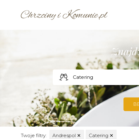
Znajdź
B
Twoje filtry:
Andrespol
✕
Catering
✕