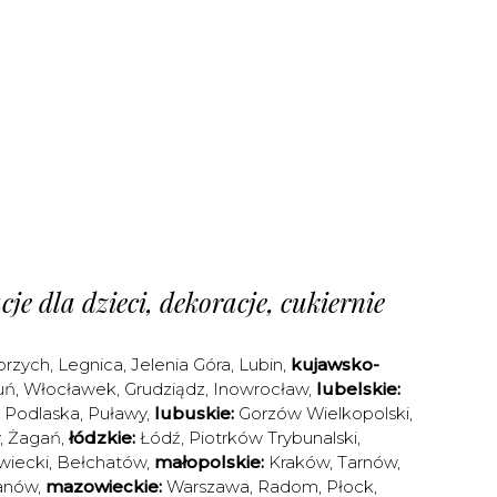
je dla dzieci, dekoracje, cukiernie
brzych
,
Legnica
,
Jelenia Góra
,
Lubin
,
kujawsko-
uń
,
Włocławek
,
Grudziądz
,
Inowrocław
,
lubelskie:
a Podlaska
,
Puławy
,
lubuskie:
Gorzów Wielkopolski
,
,
Żagań
,
łódzkie:
Łódź
,
Piotrków Trybunalski
,
iecki
,
Bełchatów
,
małopolskie:
Kraków
,
Tarnów
,
anów
,
mazowieckie:
Warszawa
,
Radom
,
Płock
,