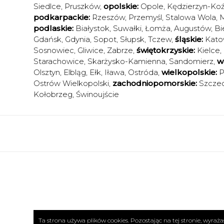
Siedlce
,
Pruszków
,
opolskie:
Opole
,
Kędzierzyn-Koź
podkarpackie:
Rzeszów
,
Przemyśl
,
Stalowa Wola
,
M
podlaskie:
Białystok
,
Suwałki
,
Łomża
,
Augustów
,
Bi
Gdańsk
,
Gdynia
,
Sopot
,
Słupsk
,
Tczew
,
śląskie:
Kato
Sosnowiec
,
Gliwice
,
Zabrze
,
świętokrzyskie:
Kielce
,
Starachowice
,
Skarżysko-Kamienna
,
Sandomierz
,
w
Olsztyn
,
Elbląg
,
Ełk
,
Iława
,
Ostróda
,
wielkopolskie:
P
Ostrów Wielkopolski
,
zachodniopomorskie:
Szczec
Kołobrzeg
,
Świnoujście
Ta strona używa plików cookies. Pozostając na tej stronie, wyra