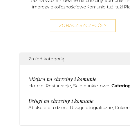
Raz na Wozie - idealne na chrzciny, komunie i i
imprezy okolicznościoweKomunie tuż-tuż! Pla.
ZOBACZ SZCZEGÓŁY
Zmień kategorię
Miejsca na chrzciny i komunie
Hotele
Restauracje
Sale bankietowe
Caterin
Usługi na chrzciny i komunie
Atrakcje dla dzieci
Usługi fotograficzne
Cukier