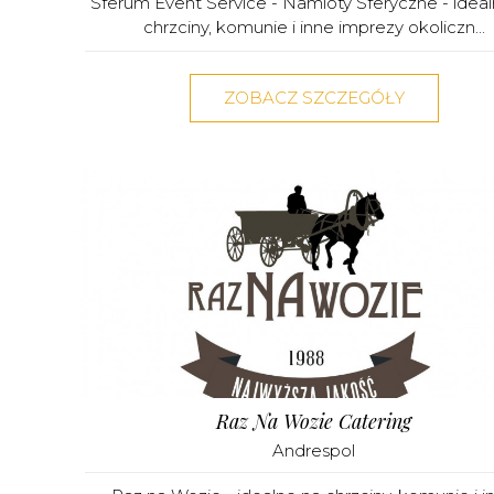
Sferum Event Service - Namioty Sferyczne - idea
chrzciny, komunie i inne imprezy okoliczn...
ZOBACZ SZCZEGÓŁY
Raz Na Wozie Catering
Andrespol