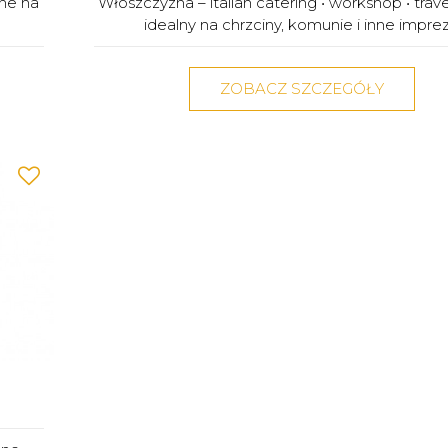
lne na
Włoszczyzna – italian catering • workshop • trave
idealny na chrzciny, komunie i inne imprez.
ZOBACZ SZCZEGÓŁY