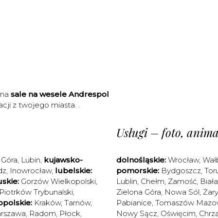
 na
sale na wesele Andrespol
cji z twojego miasta. .
Usługi – foto, animac
 Góra
,
Lubin
,
kujawsko-
dolnośląskie:
Wrocław
,
Wał
dz
,
Inowrocław
,
lubelskie:
pomorskie:
Bydgoszcz
,
Tor
skie:
Gorzów Wielkopolski
,
Lublin
,
Chełm
,
Zamość
,
Biał
Piotrków Trybunalski
,
Zielona Góra
,
Nowa Sól
,
Żary
polskie:
Kraków
,
Tarnów
,
Pabianice
,
Tomaszów Mazow
rszawa
,
Radom
,
Płock
,
Nowy Sącz
,
Oświęcim
,
Chrz