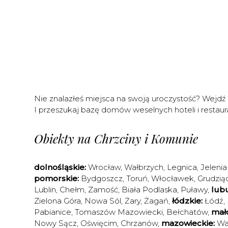
Nie znalazłeś miejsca na swoją uroczystość? Wejdź
I przeszukaj bazę domów weselnych hoteli i restaura
Obiekty na Chrzciny i Komunie
dolnośląskie:
Wrocław
,
Wałbrzych
,
Legnica
,
Jelenia
pomorskie:
Bydgoszcz
,
Toruń
,
Włocławek
,
Grudzią
Lublin
,
Chełm
,
Zamość
,
Biała Podlaska
,
Puławy
,
lubu
Zielona Góra
,
Nowa Sól
,
Żary
,
Żagań
,
łódzkie:
Łódź
,
Pabianice
,
Tomaszów Mazowiecki
,
Bełchatów
,
mało
Nowy Sącz
,
Oświęcim
,
Chrzanów
,
mazowieckie:
Wa