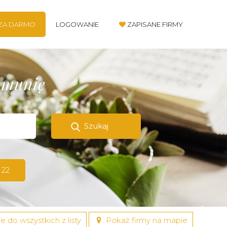
 ZA DARMO
LOGOWANIE
ZAPISANE FIRMY
komunię
Szukaj
 22
e do wszystkich z listy
Pokaż firmy na mapie