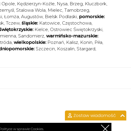
:
Opole
,
Kędzierzyn-Koźle
,
Nysa
,
Brzeg
,
Kluczbork
,
zemyśl
,
Stalowa Wola
,
Mielec
,
Tarnobrzeg
,
i
,
Łomża
,
Augustów
,
Bielsk Podlaski
,
pomorskie:
sk
,
Tczew
,
śląskie:
Katowice
,
Częstochowa
,
świętokrzyskie:
Kielce
,
Ostrowiec Świętokrzyski
,
amienna
,
Sandomierz
,
warmińsko-mazurskie:
tróda
,
wielkopolskie:
Poznań
,
Kalisz
,
Konin
,
Piła
,
dniopomorskie:
Szczecin
,
Koszalin
,
Stargard
,
Zostaw wiadomość
Polityce w sprawie Cookies.