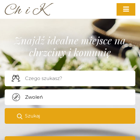
Znajdź idealne miejsce na
chrzciny i komunię
Szukaj