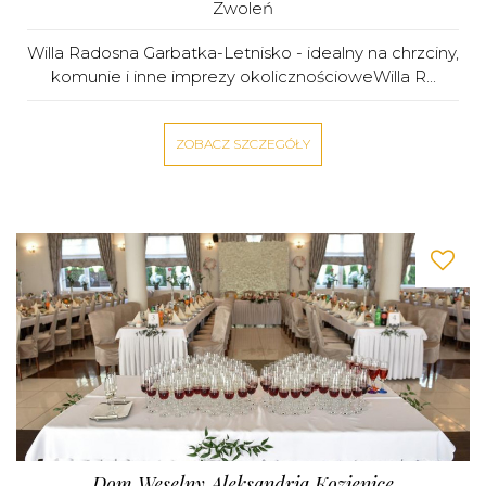
Zwoleń
Willa Radosna Garbatka-Letnisko - idealny na chrzciny,
komunie i inne imprezy okolicznościoweWilla R...
ZOBACZ SZCZEGÓŁY
Dom Weselny Aleksandria Kozienice