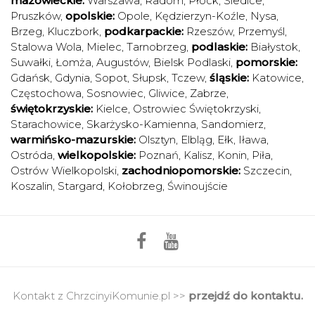
mazowieckie:
Warszawa
,
Radom
,
Płock
,
Siedlce
,
Pruszków
,
opolskie:
Opole
,
Kędzierzyn-Koźle
,
Nysa
,
Brzeg
,
Kluczbork
,
podkarpackie:
Rzeszów
,
Przemyśl
,
Stalowa Wola
,
Mielec
,
Tarnobrzeg
,
podlaskie:
Białystok
,
Suwałki
,
Łomża
,
Augustów
,
Bielsk Podlaski
,
pomorskie:
Gdańsk
,
Gdynia
,
Sopot
,
Słupsk
,
Tczew
,
śląskie:
Katowice
,
Częstochowa
,
Sosnowiec
,
Gliwice
,
Zabrze
,
świętokrzyskie:
Kielce
,
Ostrowiec Świętokrzyski
,
Starachowice
,
Skarżysko-Kamienna
,
Sandomierz
,
warmińsko-mazurskie:
Olsztyn
,
Elbląg
,
Ełk
,
Iława
,
Ostróda
,
wielkopolskie:
Poznań
,
Kalisz
,
Konin
,
Piła
,
Ostrów Wielkopolski
,
zachodniopomorskie:
Szczecin
,
Koszalin
,
Stargard
,
Kołobrzeg
,
Świnoujście
Kontakt z ChrzcinyiKomunie.pl >>
przejdź do kontaktu.