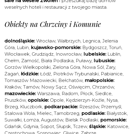
sale na wesele Zwoleń
I przeszukaj bazę domów
weselnych hoteli i restauracji z twojego miasta.
Obiekty na Chrzciny i Komunie
dolnośląskie:
Wrocław
,
Wałbrzych
,
Legnica
,
Jelenia
Góra
,
Lubin
,
kujawsko-pomorskie:
Bydgoszcz
,
Toruń
,
Włocławek
,
Grudziądz
,
Inowrocław
,
lubelskie:
Lublin
,
Chełm
,
Zamość
,
Biała Podlaska
,
Puławy
,
lubuskie:
Gorzów Wielkopolski
,
Zielona Góra
,
Nowa Sól
,
Żary
,
Żagań
,
łódzkie:
Łódź
,
Piotrków Trybunalski
,
Pabianice
,
Tomaszów Mazowiecki
,
Bełchatów
,
małopolskie:
Kraków
,
Tarnów
,
Nowy Sącz
,
Oświęcim
,
Chrzanów
,
mazowieckie:
Warszawa
,
Radom
,
Płock
,
Siedlce
,
Pruszków
,
opolskie:
Opole
,
Kędzierzyn-Koźle
,
Nysa
,
Brzeg
,
Kluczbork
,
podkarpackie:
Rzeszów
,
Przemyśl
,
Stalowa Wola
,
Mielec
,
Tarnobrzeg
,
podlaskie:
Białystok
,
Suwałki
,
Łomża
,
Augustów
,
Bielsk Podlaski
,
pomorskie:
Gdańsk
,
Gdynia
,
Sopot
,
Słupsk
,
Tczew
,
śląskie:
Katowice
,
Częstochowa
,
Sosnowiec
,
Gliwice
,
Zabrze
,