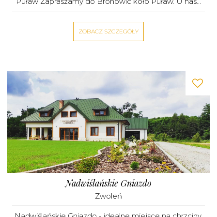
Puław Zapraszamy do Bronowic koło Puław. U nas...
ZOBACZ SZCZEGÓŁY
Nadwiślańskie Gniazdo
Zwoleń
Nadwiślańskie Gniazdo - idealne miejsce na chrzciny,