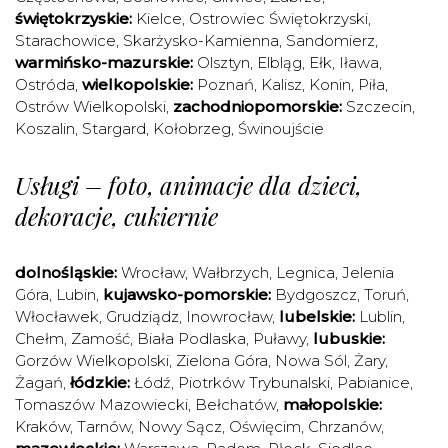
świętokrzyskie:
Kielce
,
Ostrowiec Świętokrzyski
,
Starachowice
,
Skarżysko-Kamienna
,
Sandomierz
,
warmińsko-mazurskie:
Olsztyn
,
Elbląg
,
Ełk
,
Iława
,
Ostróda
,
wielkopolskie:
Poznań
,
Kalisz
,
Konin
,
Piła
,
Ostrów Wielkopolski
,
zachodniopomorskie:
Szczecin
,
Koszalin
,
Stargard
,
Kołobrzeg
,
Świnoujście
Usługi – foto, animacje dla dzieci,
dekoracje, cukiernie
dolnośląskie:
Wrocław
,
Wałbrzych
,
Legnica
,
Jelenia
Góra
,
Lubin
,
kujawsko-pomorskie:
Bydgoszcz
,
Toruń
,
Włocławek
,
Grudziądz
,
Inowrocław
,
lubelskie:
Lublin
,
Chełm
,
Zamość
,
Biała Podlaska
,
Puławy
,
lubuskie:
Gorzów Wielkopolski
,
Zielona Góra
,
Nowa Sól
,
Żary
,
Żagań
,
łódzkie:
Łódź
,
Piotrków Trybunalski
,
Pabianice
,
Tomaszów Mazowiecki
,
Bełchatów
,
małopolskie:
Kraków
,
Tarnów
,
Nowy Sącz
,
Oświęcim
,
Chrzanów
,