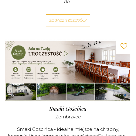
do...
ZOBACZ SZCZEGÓŁY
Smaki Gościńca
Zembrzyce
Smaki Gościńca - idealne miejsce na chrzciny,
komunie i inne imprezy okolicznościoweSzukasz spo...