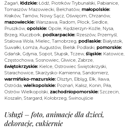
Żagań
,
łódzkie:
Łódź
,
Piotrków Trybunalski
,
Pabianice
,
Tomaszów Mazowiecki
,
Bełchatów
,
małopolskie:
Kraków
,
Tarnów
,
Nowy Sącz
,
Oświęcim
,
Chrzanów
,
mazowieckie:
Warszawa
,
Radom
,
Płock
,
Siedlce
,
Pruszków
,
opolskie:
Opole
,
Kędzierzyn-Koźle
,
Nysa
,
Brzeg
,
Kluczbork
,
podkarpackie:
Rzeszów
,
Przemyśl
,
Stalowa Wola
,
Mielec
,
Tarnobrzeg
,
podlaskie:
Białystok
,
Suwałki
,
Łomża
,
Augustów
,
Bielsk Podlaski
,
pomorskie:
Gdańsk
,
Gdynia
,
Sopot
,
Słupsk
,
Tczew
,
śląskie:
Katowice
,
Częstochowa
,
Sosnowiec
,
Gliwice
,
Zabrze
,
świętokrzyskie:
Kielce
,
Ostrowiec Świętokrzyski
,
Starachowice
,
Skarżysko-Kamienna
,
Sandomierz
,
warmińsko-mazurskie:
Olsztyn
,
Elbląg
,
Ełk
,
Iława
,
Ostróda
,
wielkopolskie:
Poznań
,
Kalisz
,
Konin
,
Piła
,
Ostrów Wielkopolski
,
zachodniopomorskie:
Szczecin
,
Koszalin
,
Stargard
,
Kołobrzeg
,
Świnoujście
Usługi – foto, animacje dla dzieci,
dekoracje, cukiernie