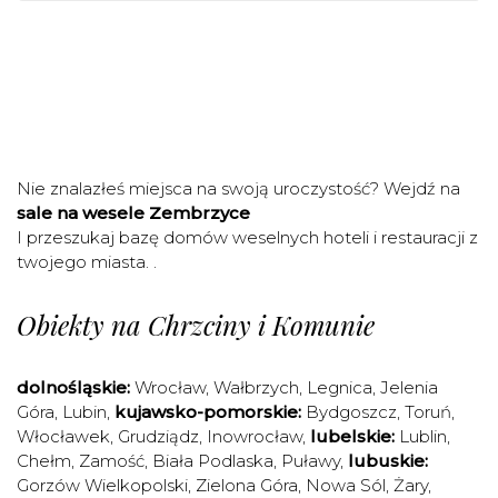
Nie znalazłeś miejsca na swoją uroczystość? Wejdź na
sale na wesele Zembrzyce
I przeszukaj bazę domów weselnych hoteli i restauracji z
twojego miasta. .
Obiekty na Chrzciny i Komunie
dolnośląskie:
Wrocław
,
Wałbrzych
,
Legnica
,
Jelenia
Góra
,
Lubin
,
kujawsko-pomorskie:
Bydgoszcz
,
Toruń
,
Włocławek
,
Grudziądz
,
Inowrocław
,
lubelskie:
Lublin
,
Chełm
,
Zamość
,
Biała Podlaska
,
Puławy
,
lubuskie:
Gorzów Wielkopolski
,
Zielona Góra
,
Nowa Sól
,
Żary
,