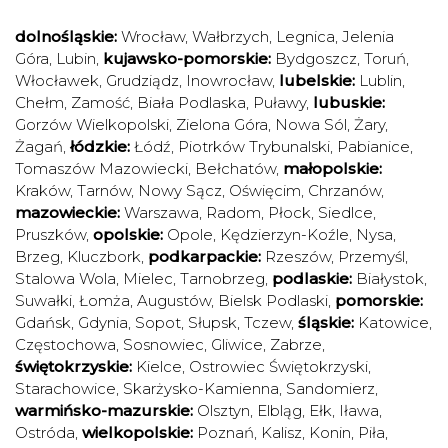
dolnośląskie:
Wrocław
,
Wałbrzych
,
Legnica
,
Jelenia
Góra
,
Lubin
,
kujawsko-pomorskie:
Bydgoszcz
,
Toruń
,
Włocławek
,
Grudziądz
,
Inowrocław
,
lubelskie:
Lublin
,
Chełm
,
Zamość
,
Biała Podlaska
,
Puławy
,
lubuskie:
Gorzów Wielkopolski
,
Zielona Góra
,
Nowa Sól
,
Żary
,
Żagań
,
łódzkie:
Łódź
,
Piotrków Trybunalski
,
Pabianice
,
Tomaszów Mazowiecki
,
Bełchatów
,
małopolskie:
Kraków
,
Tarnów
,
Nowy Sącz
,
Oświęcim
,
Chrzanów
,
mazowieckie:
Warszawa
,
Radom
,
Płock
,
Siedlce
,
Pruszków
,
opolskie:
Opole
,
Kędzierzyn-Koźle
,
Nysa
,
Brzeg
,
Kluczbork
,
podkarpackie:
Rzeszów
,
Przemyśl
,
Stalowa Wola
,
Mielec
,
Tarnobrzeg
,
podlaskie:
Białystok
,
Suwałki
,
Łomża
,
Augustów
,
Bielsk Podlaski
,
pomorskie:
Gdańsk
,
Gdynia
,
Sopot
,
Słupsk
,
Tczew
,
śląskie:
Katowice
,
Częstochowa
,
Sosnowiec
,
Gliwice
,
Zabrze
,
świętokrzyskie:
Kielce
,
Ostrowiec Świętokrzyski
,
Starachowice
,
Skarżysko-Kamienna
,
Sandomierz
,
warmińsko-mazurskie:
Olsztyn
,
Elbląg
,
Ełk
,
Iława
,
Ostróda
,
wielkopolskie:
Poznań
,
Kalisz
,
Konin
,
Piła
,