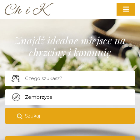
Znajdź idealne miejsce na
chrzciny i komunię
Szukaj