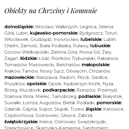
Obiekty na Chrzciny i Komunie
dolnośląskie:
Wrocław
,
Wałbrzych
,
Legnica
,
Jelenia
Góra
,
Lubin
,
kujawsko-pomorskie:
Bydgoszcz
,
Toruń
,
Włocławek
,
Grudziądz
,
Inowrocław
,
lubelskie:
Lublin
,
Chełm
,
Zamość
,
Biała Podlaska
,
Puławy
,
lubuskie:
Gorzów Wielkopolski
,
Zielona Góra
,
Nowa Sól
,
Żary
,
Żagań
,
łódzkie:
Łódź
,
Piotrków Trybunalski
,
Pabianice
,
Tomaszów Mazowiecki
,
Bełchatów
,
małopolskie:
Kraków
,
Tarnów
,
Nowy Sącz
,
Oświęcim
,
Chrzanów
,
mazowieckie:
Warszawa
,
Radom
,
Płock
,
Siedlce
,
Pruszków
,
opolskie:
Opole
,
Kędzierzyn-Koźle
,
Nysa
,
Brzeg
,
Kluczbork
,
podkarpackie:
Rzeszów
,
Przemyśl
,
Stalowa Wola
,
Mielec
,
Tarnobrzeg
,
podlaskie:
Białystok
,
Suwałki
,
Łomża
,
Augustów
,
Bielsk Podlaski
,
pomorskie:
Gdańsk
,
Gdynia
,
Sopot
,
Słupsk
,
Tczew
,
śląskie:
Katowice
,
Częstochowa
,
Sosnowiec
,
Gliwice
,
Zabrze
,
świętokrzyskie:
Kielce
,
Ostrowiec Świętokrzyski
,
Starachowice
,
Skarżysko-Kamienna
,
Sandomierz
,