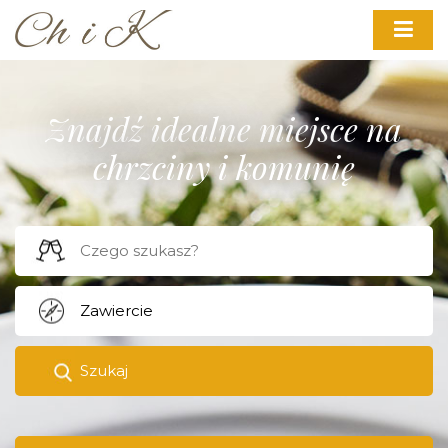
Znajdź idealne miejsce na
chrzciny i komunię
Szukaj