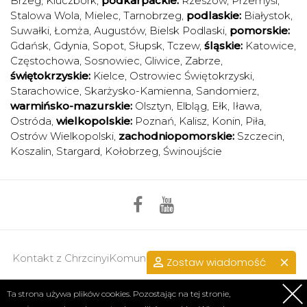
Brzeg
,
Kluczbork
,
podkarpackie:
Rzeszów
,
Przemyśl
,
Stalowa Wola
,
Mielec
,
Tarnobrzeg
,
podlaskie:
Białystok
,
Suwałki
,
Łomża
,
Augustów
,
Bielsk Podlaski
,
pomorskie:
Gdańsk
,
Gdynia
,
Sopot
,
Słupsk
,
Tczew
,
śląskie:
Katowice
,
Częstochowa
,
Sosnowiec
,
Gliwice
,
Zabrze
,
świętokrzyskie:
Kielce
,
Ostrowiec Świętokrzyski
,
Starachowice
,
Skarżysko-Kamienna
,
Sandomierz
,
warmińsko-mazurskie:
Olsztyn
,
Elbląg
,
Ełk
,
Iława
,
Ostróda
,
wielkopolskie:
Poznań
,
Kalisz
,
Konin
,
Piła
,
Ostrów Wielkopolski
,
zachodniopomorskie:
Szczecin
,
Koszalin
,
Stargard
,
Kołobrzeg
,
Świnoujście
Kontakt z ChrzcinyiKomunie.pl >>
przejdź do kontaktu.
Zostaw wiadomość
Regulamin
|
Polityka prywatności
Ta strona używa plików cookies. Pozostając na tej stronie,