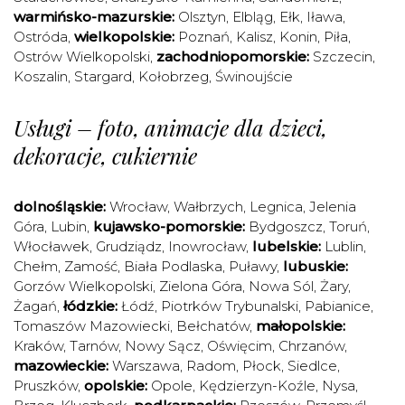
warmińsko-mazurskie:
Olsztyn
,
Elbląg
,
Ełk
,
Iława
,
Ostróda
,
wielkopolskie:
Poznań
,
Kalisz
,
Konin
,
Piła
,
Ostrów Wielkopolski
,
zachodniopomorskie:
Szczecin
,
Koszalin
,
Stargard
,
Kołobrzeg
,
Świnoujście
Usługi – foto, animacje dla dzieci,
dekoracje, cukiernie
dolnośląskie:
Wrocław
,
Wałbrzych
,
Legnica
,
Jelenia
Góra
,
Lubin
,
kujawsko-pomorskie:
Bydgoszcz
,
Toruń
,
Włocławek
,
Grudziądz
,
Inowrocław
,
lubelskie:
Lublin
,
Chełm
,
Zamość
,
Biała Podlaska
,
Puławy
,
lubuskie:
Gorzów Wielkopolski
,
Zielona Góra
,
Nowa Sól
,
Żary
,
Żagań
,
łódzkie:
Łódź
,
Piotrków Trybunalski
,
Pabianice
,
Tomaszów Mazowiecki
,
Bełchatów
,
małopolskie:
Kraków
,
Tarnów
,
Nowy Sącz
,
Oświęcim
,
Chrzanów
,
mazowieckie:
Warszawa
,
Radom
,
Płock
,
Siedlce
,
Pruszków
,
opolskie:
Opole
,
Kędzierzyn-Koźle
,
Nysa
,