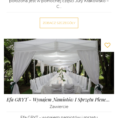
położona jest w północnej części Jury Krakowsko –
C...
ZOBACZ SZCZEGÓŁY
Efa GRYT - Wynajem Namiotów I Sprzętu Plenerowego, Organizacja Imprez
Zawiercie
Efa GRYT - wynajem namiotów i sprzętu