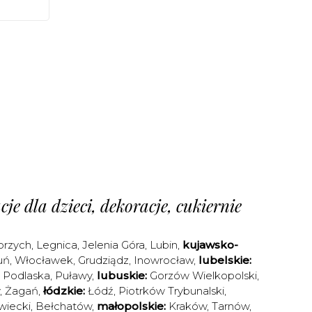
je dla dzieci, dekoracje, cukiernie
brzych
,
Legnica
,
Jelenia Góra
,
Lubin
,
kujawsko-
uń
,
Włocławek
,
Grudziądz
,
Inowrocław
,
lubelskie:
a Podlaska
,
Puławy
,
lubuskie:
Gorzów Wielkopolski
,
,
Żagań
,
łódzkie:
Łódź
,
Piotrków Trybunalski
,
iecki
,
Bełchatów
,
małopolskie:
Kraków
,
Tarnów
,