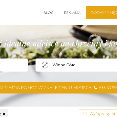
BLOG
REKLAMA
DODAJ FIRMĘ
 idealne miejsce na chrzciny i 
EZPŁATNA POMOC W ZNALEZIENIU MIEJSCA
533 33 99
Wyślij zapytani
je
✕