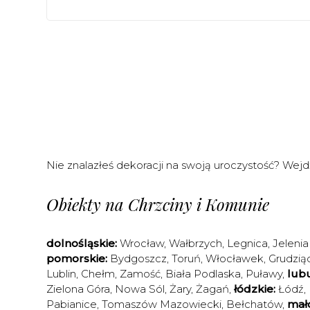
Nie znalazłeś dekoracji na swoją uroczystość? Wej
Obiekty na Chrzciny i Komunie
dolnośląskie:
Wrocław
,
Wałbrzych
,
Legnica
,
Jelenia
pomorskie:
Bydgoszcz
,
Toruń
,
Włocławek
,
Grudzią
Lublin
,
Chełm
,
Zamość
,
Biała Podlaska
,
Puławy
,
lubu
Zielona Góra
,
Nowa Sól
,
Żary
,
Żagań
,
łódzkie:
Łódź
,
Pabianice
,
Tomaszów Mazowiecki
,
Bełchatów
,
mało