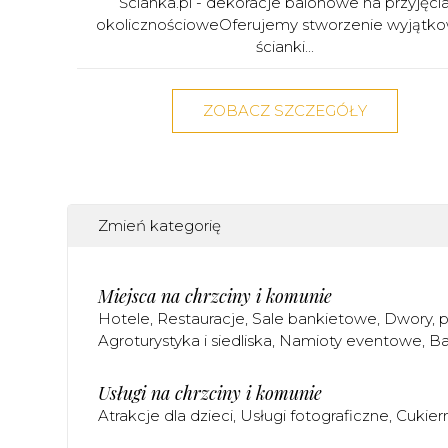
Ścianka.pl - dekoracje balonowe na przyjęci
okolicznościoweOferujemy stworzenie wyjątk
ścianki...
ZOBACZ SZCZEGÓŁY
Zmień kategorię
Miejsca na chrzciny i komunie
Hotele
Restauracje
Sale bankietowe
Dwory, p
Agroturystyka i siedliska
Namioty eventowe
Ba
Usługi na chrzciny i komunie
Atrakcje dla dzieci
Usługi fotograficzne
Cukier