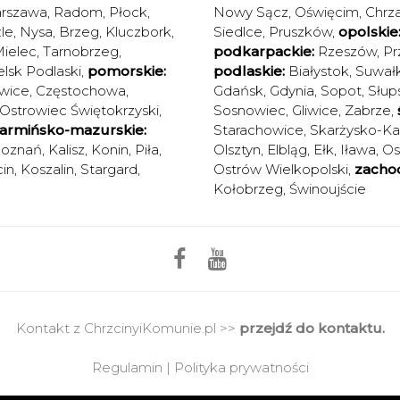
rszawa
,
Radom
,
Płock
,
Nowy Sącz
,
Oświęcim
,
Chrz
le
,
Nysa
,
Brzeg
,
Kluczbork
,
Siedlce
,
Pruszków
,
opolskie
ielec
,
Tarnobrzeg
,
podkarpackie:
Rzeszów
,
Pr
elsk Podlaski
,
pomorskie:
podlaskie:
Białystok
,
Suwałk
wice
,
Częstochowa
,
Gdańsk
,
Gdynia
,
Sopot
,
Słup
Ostrowiec Świętokrzyski
,
Sosnowiec
,
Gliwice
,
Zabrze
,
armińsko-mazurskie:
Starachowice
,
Skarżysko-K
oznań
,
Kalisz
,
Konin
,
Piła
,
Olsztyn
,
Elbląg
,
Ełk
,
Iława
,
Os
in
,
Koszalin
,
Stargard
,
Ostrów Wielkopolski
,
zacho
Kołobrzeg
,
Świnoujście
Kontakt z ChrzcinyiKomunie.pl >>
przejdź do kontaktu.
Regulamin
|
Polityka prywatności