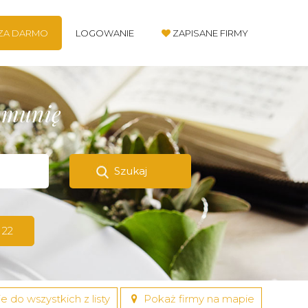
 ZA DARMO
LOGOWANIE
ZAPISANE FIRMY
komunię
Szukaj
 22
e do wszystkich z listy
Pokaż firmy na mapie