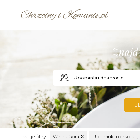
Znajdź
B
Twoje filtry:
Winna Góra
✕
Upominki i dekorac