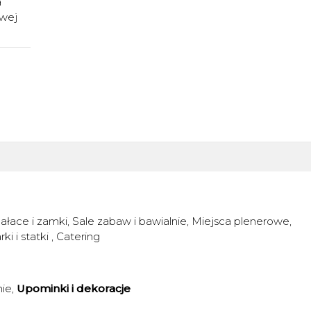
a
owej
ałace i zamki
Sale zabaw i bawialnie
Miejsca plenerowe
rki i statki
Catering
nie
Upominki i dekoracje