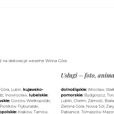
dź na
dekoracje weselne Winna Góra
.
Usługi – foto, animac
 Góra
,
Lubin
,
kujawsko-
dolnośląskie:
Wrocław
,
Wał
dz
,
Inowrocław
,
lubelskie:
pomorskie:
Bydgoszcz
,
Tor
skie:
Gorzów Wielkopolski
,
Lublin
,
Chełm
,
Zamość
,
Biał
Piotrków Trybunalski
,
Zielona Góra
,
Nowa Sól
,
Żary
polskie:
Kraków
,
Tarnów
,
Pabianice
,
Tomaszów Mazow