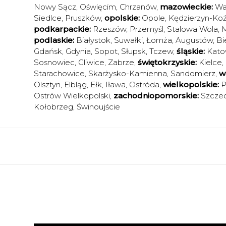
Nowy Sącz
,
Oświęcim
,
Chrzanów
,
mazowieckie:
Wa
Siedlce
,
Pruszków
,
opolskie:
Opole
,
Kędzierzyn-Koź
podkarpackie:
Rzeszów
,
Przemyśl
,
Stalowa Wola
,
M
podlaskie:
Białystok
,
Suwałki
,
Łomża
,
Augustów
,
Bi
Gdańsk
,
Gdynia
,
Sopot
,
Słupsk
,
Tczew
,
śląskie:
Kato
Sosnowiec
,
Gliwice
,
Zabrze
,
świętokrzyskie:
Kielce
,
Starachowice
,
Skarżysko-Kamienna
,
Sandomierz
,
w
Olsztyn
,
Elbląg
,
Ełk
,
Iława
,
Ostróda
,
wielkopolskie:
P
Ostrów Wielkopolski
,
zachodniopomorskie:
Szczec
Kołobrzeg
,
Świnoujście