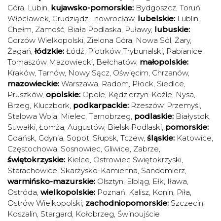
Góra
,
Lubin
,
kujawsko-pomorskie:
Bydgoszcz
,
Toruń
,
Włocławek
,
Grudziądz
,
Inowrocław
,
lubelskie:
Lublin
,
Chełm
,
Zamość
,
Biała Podlaska
,
Puławy
,
lubuskie:
Gorzów Wielkopolski
,
Zielona Góra
,
Nowa Sól
,
Żary
,
Żagań
,
łódzkie:
Łódź
,
Piotrków Trybunalski
,
Pabianice
,
Tomaszów Mazowiecki
,
Bełchatów
,
małopolskie:
Kraków
,
Tarnów
,
Nowy Sącz
,
Oświęcim
,
Chrzanów
,
mazowieckie:
Warszawa
,
Radom
,
Płock
,
Siedlce
,
Pruszków
,
opolskie:
Opole
,
Kędzierzyn-Koźle
,
Nysa
,
Brzeg
,
Kluczbork
,
podkarpackie:
Rzeszów
,
Przemyśl
,
Stalowa Wola
,
Mielec
,
Tarnobrzeg
,
podlaskie:
Białystok
,
Suwałki
,
Łomża
,
Augustów
,
Bielsk Podlaski
,
pomorskie:
Gdańsk
,
Gdynia
,
Sopot
,
Słupsk
,
Tczew
,
śląskie:
Katowice
,
Częstochowa
,
Sosnowiec
,
Gliwice
,
Zabrze
,
świętokrzyskie:
Kielce
,
Ostrowiec Świętokrzyski
,
Starachowice
,
Skarżysko-Kamienna
,
Sandomierz
,
warmińsko-mazurskie:
Olsztyn
,
Elbląg
,
Ełk
,
Iława
,
Ostróda
,
wielkopolskie:
Poznań
,
Kalisz
,
Konin
,
Piła
,
Ostrów Wielkopolski
,
zachodniopomorskie:
Szczecin
,
Koszalin
,
Stargard
,
Kołobrzeg
,
Świnoujście