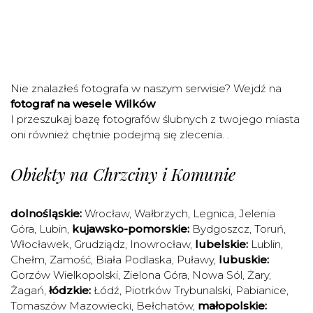
Nie znalazłeś fotografa w naszym serwisie? Wejdź na
fotograf na wesele Wilków
I przeszukaj bazę fotografów ślubnych z twojego miasta
oni również chętnie podejmą się zlecenia. .
Obiekty na Chrzciny i Komunie
dolnośląskie:
Wrocław
,
Wałbrzych
,
Legnica
,
Jelenia
Góra
,
Lubin
,
kujawsko-pomorskie:
Bydgoszcz
,
Toruń
,
Włocławek
,
Grudziądz
,
Inowrocław
,
lubelskie:
Lublin
,
Chełm
,
Zamość
,
Biała Podlaska
,
Puławy
,
lubuskie:
Gorzów Wielkopolski
,
Zielona Góra
,
Nowa Sól
,
Żary
,
Żagań
,
łódzkie:
Łódź
,
Piotrków Trybunalski
,
Pabianice
,
Tomaszów Mazowiecki
,
Bełchatów
,
małopolskie: