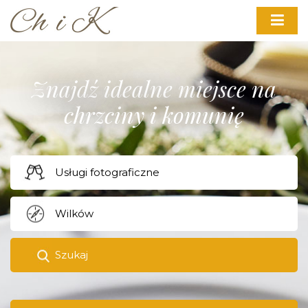
Znajdź idealne miejsce na
chrzciny i komunię
Szukaj