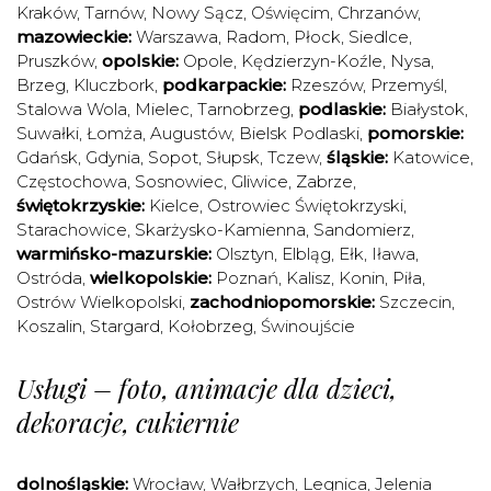
Kraków
,
Tarnów
,
Nowy Sącz
,
Oświęcim
,
Chrzanów
,
mazowieckie:
Warszawa
,
Radom
,
Płock
,
Siedlce
,
Pruszków
,
opolskie:
Opole
,
Kędzierzyn-Koźle
,
Nysa
,
Brzeg
,
Kluczbork
,
podkarpackie:
Rzeszów
,
Przemyśl
,
Stalowa Wola
,
Mielec
,
Tarnobrzeg
,
podlaskie:
Białystok
,
Suwałki
,
Łomża
,
Augustów
,
Bielsk Podlaski
,
pomorskie:
Gdańsk
,
Gdynia
,
Sopot
,
Słupsk
,
Tczew
,
śląskie:
Katowice
,
Częstochowa
,
Sosnowiec
,
Gliwice
,
Zabrze
,
świętokrzyskie:
Kielce
,
Ostrowiec Świętokrzyski
,
Starachowice
,
Skarżysko-Kamienna
,
Sandomierz
,
warmińsko-mazurskie:
Olsztyn
,
Elbląg
,
Ełk
,
Iława
,
Ostróda
,
wielkopolskie:
Poznań
,
Kalisz
,
Konin
,
Piła
,
Ostrów Wielkopolski
,
zachodniopomorskie:
Szczecin
,
Koszalin
,
Stargard
,
Kołobrzeg
,
Świnoujście
Usługi – foto, animacje dla dzieci,
dekoracje, cukiernie
dolnośląskie:
Wrocław
,
Wałbrzych
,
Legnica
,
Jelenia