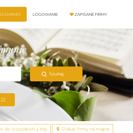
 ZA DARMO
LOGOWANIE
ZAPISANE FIRMY
komunię
Szukaj
 22
e do wszystkich z listy
Pokaż firmy na mapie