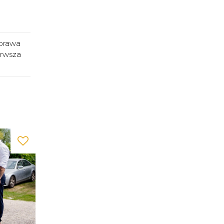
prawa
erwsza