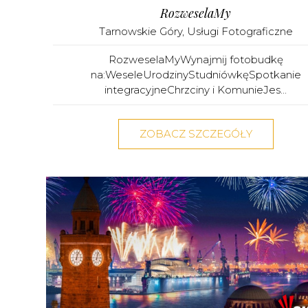
RozweselaMy
Tarnowskie Góry
,
Usługi Fotograficzne
RozweselaMyWynajmij fotobudkę
na:WeseleUrodzinyStudniówkęSpotkanie
integracyjneChrzciny i KomunieJes...
ZOBACZ SZCZEGÓŁY