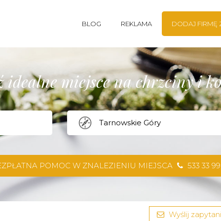
BLOG
REKLAMA
DODAJ FIRMĘ
 idealne miejsce na chrzciny i 
EZPŁATNA POMOC W ZNALEZIENIU MIEJSCA
533 33 99
Wyślij zapytani