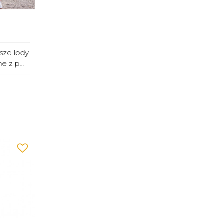
sze lody
 z p...