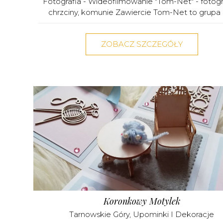
Fotografia - Wideofilmowanie "Tom-Net" - fotogr
chrzciny, komunie Zawiercie Tom-Net to grupa d
ZOBACZ SZCZEGÓŁY
Koronkowy Motylek
Tarnowskie Góry
,
Upominki I Dekoracje