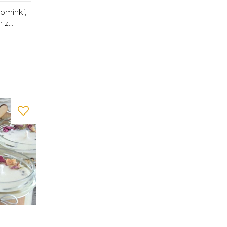
ominki,
z...