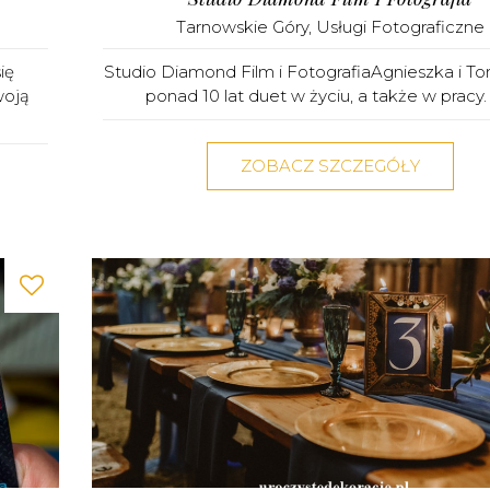
Tarnowskie Góry
,
Usługi Fotograficzne
ię
Studio Diamond Film i FotografiaAgnieszka i T
woją
ponad 10 lat duet w życiu, a także w pracy. 
ZOBACZ SZCZEGÓŁY