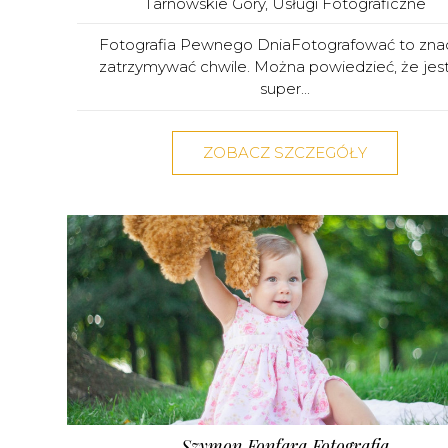
Tarnowskie Góry
,
Usługi Fotograficzne
Fotografia Pewnego DniaFotografować to zna
zatrzymywać chwile. Można powiedzieć, że jest
super...
ZOBACZ SZCZEGÓŁY
Szymon Fonfara Fotografia