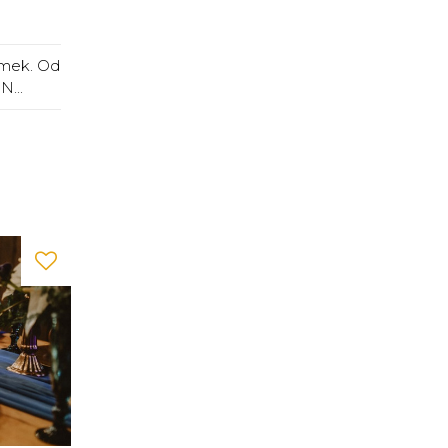
omek. Od
N...