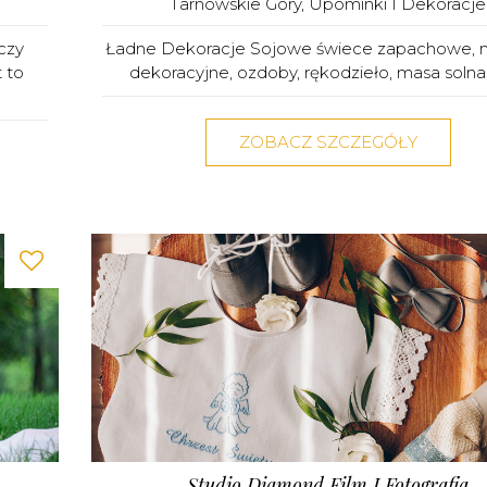
Tarnowskie Góry
,
Upominki I Dekoracje
czy
Ładne Dekoracje Sojowe świece zapachowe, 
 to
dekoracyjne, ozdoby, rękodzieło, masa solna, 
ZOBACZ SZCZEGÓŁY
Studio Diamond Film I Fotografia