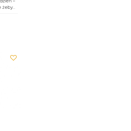
dzień –
żeby...