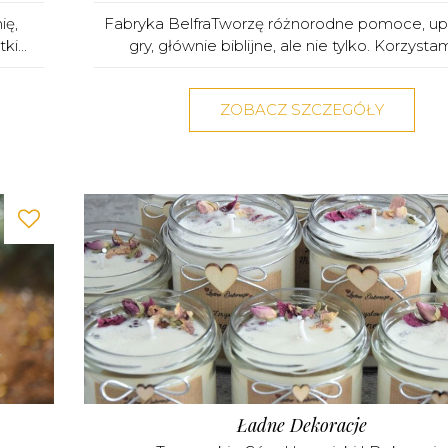
ię,
Fabryka BelfraTworzę różnorodne pomoce, up
i...
gry, głównie biblijne, ale nie tylko. Korzystam 
ZOBACZ SZCZEGÓŁY
Ładne Dekoracje