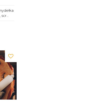
mydełka
scr...