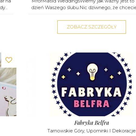
af na
MforMatild WeddingsWiemy jak ważny jest to 
y...
dzień Waszego ślubu.Nic dziwnego, że chcecie 
ZOBACZ SZCZEGÓŁY
Fabryka Belfra
Tarnowskie Góry
,
Upominki I Dekoracje