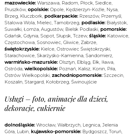
mazowieckie:
Warszawa
,
Radom
,
Płock
,
Siedlce
,
Pruszków
,
opolskie:
Opole
,
Kędzierzyn-Koźle
,
Nysa
,
Brzeg
,
Kluczbork
,
podkarpackie:
Rzeszów
,
Przemyśl
,
Stalowa Wola
,
Mielec
,
Tarnobrzeg
,
podlaskie:
Białystok
,
Suwałki
,
Łomża
,
Augustów
,
Bielsk Podlaski
,
pomorskie:
Gdańsk
,
Gdynia
,
Sopot
,
Słupsk
,
Tczew
,
śląskie:
Katowice
,
Częstochowa
,
Sosnowiec
,
Gliwice
,
Zabrze
,
świętokrzyskie:
Kielce
,
Ostrowiec Świętokrzyski
,
Starachowice
,
Skarżysko-Kamienna
,
Sandomierz
,
warmińsko-mazurskie:
Olsztyn
,
Elbląg
,
Ełk
,
Iława
,
Ostróda
,
wielkopolskie:
Poznań
,
Kalisz
,
Konin
,
Piła
,
Ostrów Wielkopolski
,
zachodniopomorskie:
Szczecin
,
Koszalin
,
Stargard
,
Kołobrzeg
,
Świnoujście
Usługi – foto, animacje dla dzieci,
dekoracje, cukiernie
dolnośląskie:
Wrocław
,
Wałbrzych
,
Legnica
,
Jelenia
Góra
,
Lubin
,
kujawsko-pomorskie:
Bydgoszcz
,
Toruń
,