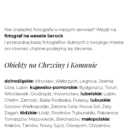
Nie znalazłeś fotografa w naszym serwisie? Wejdź na
fotograf na wesele Serock
I przeszukaj bazę fotografów ślubnych z twojego miasta
oni również chętnie podejmą się zlecenia. .
Obiekty na Chrzciny i Komunie
dolnośląskie:
Wrocław
,
Wałbrzych
,
Legnica
,
Jelenia
Góra
,
Lubin
,
kujawsko-pomorskie:
Bydgoszcz
,
Toruń
,
Włocławek
,
Grudziądz
,
Inowrocław
,
lubelskie:
Lublin
,
Chełm
,
Zamość
,
Biała Podlaska
,
Puławy
,
lubuskie:
Gorzów Wielkopolski
,
Zielona Góra
,
Nowa Sól
,
Żary
,
Żagań
,
łódzkie:
Łódź
,
Piotrków Trybunalski
,
Pabianice
,
Tomaszów Mazowiecki
,
Bełchatów
,
małopolskie:
Kraków
,
Tarnów
,
Nowy Sącz
,
Oświęcim
,
Chrzanów
,