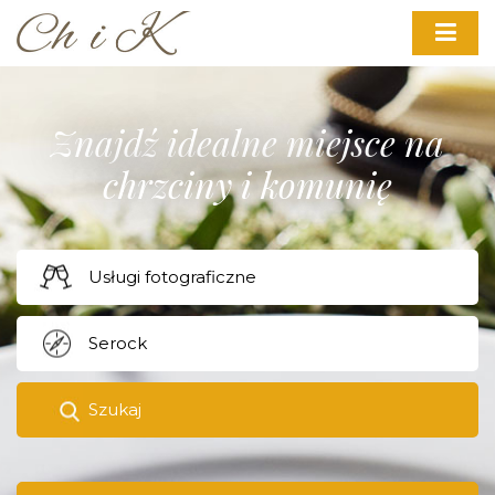
Znajdź idealne miejsce na
chrzciny i komunię
Szukaj