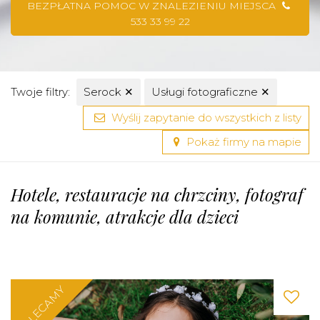
BEZPŁATNA POMOC W ZNALEZIENIU MIEJSCA
533 33 99 22
Twoje filtry:
Serock
✕
Usługi fotograficzne
✕
Wyślij zapytanie do wszystkich z listy
Pokaż firmy na mapie
Hotele, restauracje na chrzciny, fotograf
na komunie, atrakcje dla dzieci
POLECAMY