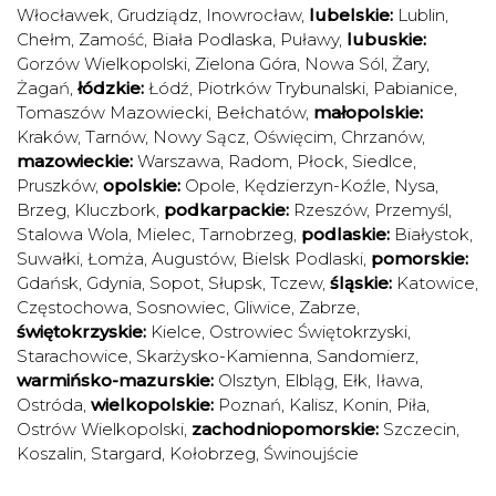
Włocławek
,
Grudziądz
,
Inowrocław
,
lubelskie:
Lublin
,
Chełm
,
Zamość
,
Biała Podlaska
,
Puławy
,
lubuskie:
Gorzów Wielkopolski
,
Zielona Góra
,
Nowa Sól
,
Żary
,
Żagań
,
łódzkie:
Łódź
,
Piotrków Trybunalski
,
Pabianice
,
Tomaszów Mazowiecki
,
Bełchatów
,
małopolskie:
Kraków
,
Tarnów
,
Nowy Sącz
,
Oświęcim
,
Chrzanów
,
mazowieckie:
Warszawa
,
Radom
,
Płock
,
Siedlce
,
Pruszków
,
opolskie:
Opole
,
Kędzierzyn-Koźle
,
Nysa
,
Brzeg
,
Kluczbork
,
podkarpackie:
Rzeszów
,
Przemyśl
,
Stalowa Wola
,
Mielec
,
Tarnobrzeg
,
podlaskie:
Białystok
,
Suwałki
,
Łomża
,
Augustów
,
Bielsk Podlaski
,
pomorskie:
Gdańsk
,
Gdynia
,
Sopot
,
Słupsk
,
Tczew
,
śląskie:
Katowice
,
Częstochowa
,
Sosnowiec
,
Gliwice
,
Zabrze
,
świętokrzyskie:
Kielce
,
Ostrowiec Świętokrzyski
,
Starachowice
,
Skarżysko-Kamienna
,
Sandomierz
,
warmińsko-mazurskie:
Olsztyn
,
Elbląg
,
Ełk
,
Iława
,
Ostróda
,
wielkopolskie:
Poznań
,
Kalisz
,
Konin
,
Piła
,
Ostrów Wielkopolski
,
zachodniopomorskie:
Szczecin
,
Koszalin
,
Stargard
,
Kołobrzeg
,
Świnoujście