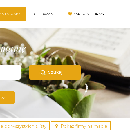
 ZA DARMO
LOGOWANIE
ZAPISANE FIRMY
komunię
Szukaj
 22
e do wszystkich z listy
Pokaż firmy na mapie