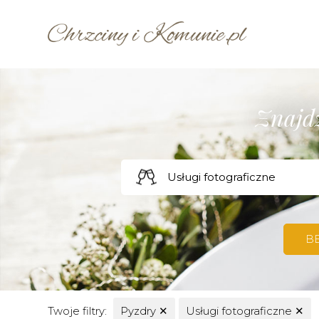
Znajdź
B
Twoje filtry:
Pyzdry
✕
Usługi fotograficzne
✕