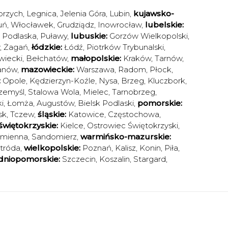
brzych
,
Legnica
,
Jelenia Góra
,
Lubin
,
kujawsko-
uń
,
Włocławek
,
Grudziądz
,
Inowrocław
,
lubelskie:
a Podlaska
,
Puławy
,
lubuskie:
Gorzów Wielkopolski
,
,
Żagań
,
łódzkie:
Łódź
,
Piotrków Trybunalski
,
iecki
,
Bełchatów
,
małopolskie:
Kraków
,
Tarnów
,
anów
,
mazowieckie:
Warszawa
,
Radom
,
Płock
,
:
Opole
,
Kędzierzyn-Koźle
,
Nysa
,
Brzeg
,
Kluczbork
,
zemyśl
,
Stalowa Wola
,
Mielec
,
Tarnobrzeg
,
i
,
Łomża
,
Augustów
,
Bielsk Podlaski
,
pomorskie:
sk
,
Tczew
,
śląskie:
Katowice
,
Częstochowa
,
świętokrzyskie:
Kielce
,
Ostrowiec Świętokrzyski
,
amienna
,
Sandomierz
,
warmińsko-mazurskie:
tróda
,
wielkopolskie:
Poznań
,
Kalisz
,
Konin
,
Piła
,
dniopomorskie:
Szczecin
,
Koszalin
,
Stargard
,