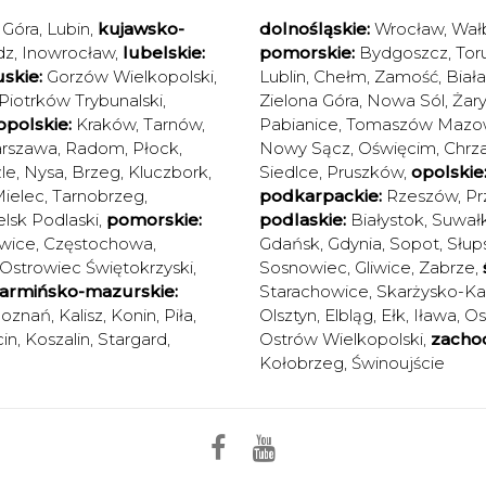
 Góra
,
Lubin
,
kujawsko-
dolnośląskie:
Wrocław
,
Wał
dz
,
Inowrocław
,
lubelskie:
pomorskie:
Bydgoszcz
,
Tor
skie:
Gorzów Wielkopolski
,
Lublin
,
Chełm
,
Zamość
,
Biał
Piotrków Trybunalski
,
Zielona Góra
,
Nowa Sól
,
Żary
polskie:
Kraków
,
Tarnów
,
Pabianice
,
Tomaszów Mazow
rszawa
,
Radom
,
Płock
,
Nowy Sącz
,
Oświęcim
,
Chrz
le
,
Nysa
,
Brzeg
,
Kluczbork
,
Siedlce
,
Pruszków
,
opolskie
ielec
,
Tarnobrzeg
,
podkarpackie:
Rzeszów
,
Pr
elsk Podlaski
,
pomorskie:
podlaskie:
Białystok
,
Suwałk
wice
,
Częstochowa
,
Gdańsk
,
Gdynia
,
Sopot
,
Słup
Ostrowiec Świętokrzyski
,
Sosnowiec
,
Gliwice
,
Zabrze
,
armińsko-mazurskie:
Starachowice
,
Skarżysko-K
oznań
,
Kalisz
,
Konin
,
Piła
,
Olsztyn
,
Elbląg
,
Ełk
,
Iława
,
Os
in
,
Koszalin
,
Stargard
,
Ostrów Wielkopolski
,
zacho
Kołobrzeg
,
Świnoujście