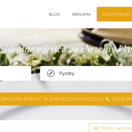
BLOG
REKLAMA
DODAJ FIRMĘ
 idealne miejsce na chrzciny i 
EZPŁATNA POMOC W ZNALEZIENIU MIEJSCA
533 33 99
Wyślij zapytani