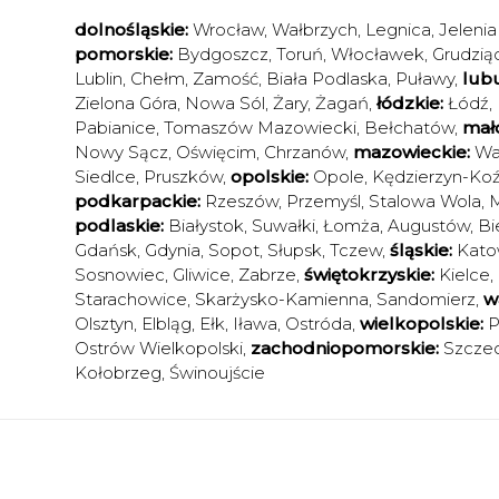
dolnośląskie:
Wrocław
,
Wałbrzych
,
Legnica
,
Jelenia
pomorskie:
Bydgoszcz
,
Toruń
,
Włocławek
,
Grudzią
Lublin
,
Chełm
,
Zamość
,
Biała Podlaska
,
Puławy
,
lubu
Zielona Góra
,
Nowa Sól
,
Żary
,
Żagań
,
łódzkie:
Łódź
,
Pabianice
,
Tomaszów Mazowiecki
,
Bełchatów
,
mało
Nowy Sącz
,
Oświęcim
,
Chrzanów
,
mazowieckie:
Wa
Siedlce
,
Pruszków
,
opolskie:
Opole
,
Kędzierzyn-Koź
podkarpackie:
Rzeszów
,
Przemyśl
,
Stalowa Wola
,
M
podlaskie:
Białystok
,
Suwałki
,
Łomża
,
Augustów
,
Bi
Gdańsk
,
Gdynia
,
Sopot
,
Słupsk
,
Tczew
,
śląskie:
Kato
Sosnowiec
,
Gliwice
,
Zabrze
,
świętokrzyskie:
Kielce
,
Starachowice
,
Skarżysko-Kamienna
,
Sandomierz
,
w
Olsztyn
,
Elbląg
,
Ełk
,
Iława
,
Ostróda
,
wielkopolskie:
P
Ostrów Wielkopolski
,
zachodniopomorskie:
Szczec
Kołobrzeg
,
Świnoujście