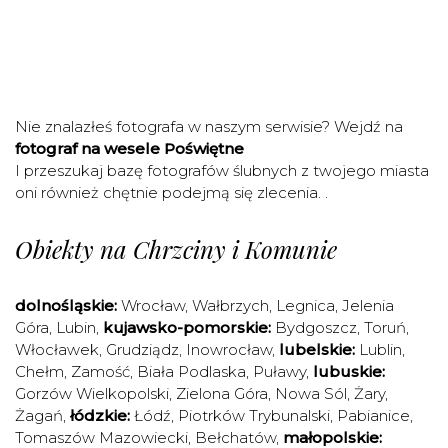
Nie znalazłeś fotografa w naszym serwisie? Wejdź na
fotograf na wesele Poświętne
I przeszukaj bazę fotografów ślubnych z twojego miasta
oni również chętnie podejmą się zlecenia. .
Obiekty na Chrzciny i Komunie
dolnośląskie:
Wrocław
,
Wałbrzych
,
Legnica
,
Jelenia
Góra
,
Lubin
,
kujawsko-pomorskie:
Bydgoszcz
,
Toruń
,
Włocławek
,
Grudziądz
,
Inowrocław
,
lubelskie:
Lublin
,
Chełm
,
Zamość
,
Biała Podlaska
,
Puławy
,
lubuskie:
Gorzów Wielkopolski
,
Zielona Góra
,
Nowa Sól
,
Żary
,
Żagań
,
łódzkie:
Łódź
,
Piotrków Trybunalski
,
Pabianice
,
Tomaszów Mazowiecki
,
Bełchatów
,
małopolskie: