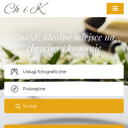
Znajdź idealne miejsce na
chrzciny i komunię
Szukaj