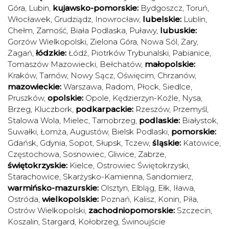
Góra
,
Lubin
,
kujawsko-pomorskie:
Bydgoszcz
,
Toruń
,
Włocławek
,
Grudziądz
,
Inowrocław
,
lubelskie:
Lublin
,
Chełm
,
Zamość
,
Biała Podlaska
,
Puławy
,
lubuskie:
Gorzów Wielkopolski
,
Zielona Góra
,
Nowa Sól
,
Żary
,
Żagań
,
łódzkie:
Łódź
,
Piotrków Trybunalski
,
Pabianice
,
Tomaszów Mazowiecki
,
Bełchatów
,
małopolskie:
Kraków
,
Tarnów
,
Nowy Sącz
,
Oświęcim
,
Chrzanów
,
mazowieckie:
Warszawa
,
Radom
,
Płock
,
Siedlce
,
Pruszków
,
opolskie:
Opole
,
Kędzierzyn-Koźle
,
Nysa
,
Brzeg
,
Kluczbork
,
podkarpackie:
Rzeszów
,
Przemyśl
,
Stalowa Wola
,
Mielec
,
Tarnobrzeg
,
podlaskie:
Białystok
,
Suwałki
,
Łomża
,
Augustów
,
Bielsk Podlaski
,
pomorskie:
Gdańsk
,
Gdynia
,
Sopot
,
Słupsk
,
Tczew
,
śląskie:
Katowice
,
Częstochowa
,
Sosnowiec
,
Gliwice
,
Zabrze
,
świętokrzyskie:
Kielce
,
Ostrowiec Świętokrzyski
,
Starachowice
,
Skarżysko-Kamienna
,
Sandomierz
,
warmińsko-mazurskie:
Olsztyn
,
Elbląg
,
Ełk
,
Iława
,
Ostróda
,
wielkopolskie:
Poznań
,
Kalisz
,
Konin
,
Piła
,
Ostrów Wielkopolski
,
zachodniopomorskie:
Szczecin
,
Koszalin
,
Stargard
,
Kołobrzeg
,
Świnoujście