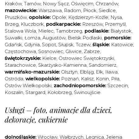
Kraków
,
Tarnów
,
Nowy Sącz
,
Oświęcim
,
Chrzanów
,
mazowieckie:
Warszawa
,
Radom
,
Płock
,
Siedlce
,
Pruszków
,
opolskie:
Opole
,
Kędzierzyn-Koźle
,
Nysa
,
Brzeg
,
Kluczbork
,
podkarpackie:
Rzeszów
,
Przemyśl
,
Stalowa Wola
,
Mielec
,
Tarnobrzeg
,
podlaskie:
Białystok
,
Suwałki
,
Łomża
,
Augustów
,
Bielsk Podlaski
,
pomorskie:
Gdańsk
,
Gdynia
,
Sopot
,
Słupsk
,
Tczew
,
śląskie:
Katowice
,
Częstochowa
,
Sosnowiec
,
Gliwice
,
Zabrze
,
świętokrzyskie:
Kielce
,
Ostrowiec Świętokrzyski
,
Starachowice
,
Skarżysko-Kamienna
,
Sandomierz
,
warmińsko-mazurskie:
Olsztyn
,
Elbląg
,
Ełk
,
Iława
,
Ostróda
,
wielkopolskie:
Poznań
,
Kalisz
,
Konin
,
Piła
,
Ostrów Wielkopolski
,
zachodniopomorskie:
Szczecin
,
Koszalin
,
Stargard
,
Kołobrzeg
,
Świnoujście
Usługi – foto, animacje dla dzieci,
dekoracje, cukiernie
dolnośląskie:
Wrocław
,
Wałbrzych
,
Legnica
,
Jelenia