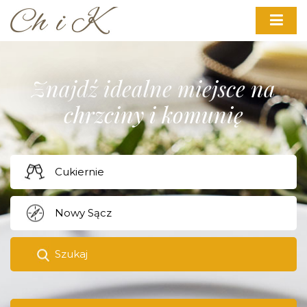
Znajdź idealne miejsce na
chrzciny i komunię
Szukaj