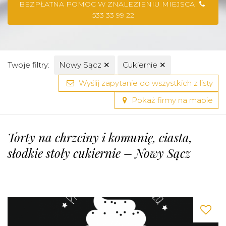
BEZPŁATNA POMOC W ZNALEZIENIU MIEJSCA
533 33 99 22
Twoje filtry:
Nowy Sącz
✕
Cukiernie
✕
Wyślij zapytanie do wszystkich z listy
Pokaż firmy na mapie
Torty na chrzciny i komunię, ciasta,
słodkie stoły cukiernie – Nowy Sącz