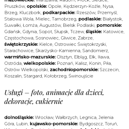
Pruszków
,
opolskie:
Opole
,
Kędzierzyn-Koźle
,
Nysa
,
Brzeg
,
Kluczbork
,
podkarpackie:
Rzeszów
,
Przemyśl
,
Stalowa Wola
,
Mielec
,
Tarnobrzeg
,
podlaskie:
Białystok
,
Suwałki
,
Łomża
,
Augustów
,
Bielsk Podlaski
,
pomorskie:
Gdańsk
,
Gdynia
,
Sopot
,
Słupsk
,
Tczew
,
śląskie:
Katowice
,
Częstochowa
,
Sosnowiec
,
Gliwice
,
Zabrze
,
świętokrzyskie:
Kielce
,
Ostrowiec Świętokrzyski
,
Starachowice
,
Skarżysko-Kamienna
,
Sandomierz
,
warmińsko-mazurskie:
Olsztyn
,
Elbląg
,
Ełk
,
Iława
,
Ostróda
,
wielkopolskie:
Poznań
,
Kalisz
,
Konin
,
Piła
,
Ostrów Wielkopolski
,
zachodniopomorskie:
Szczecin
,
Koszalin
,
Stargard
,
Kołobrzeg
,
Świnoujście
Usługi – foto, animacje dla dzieci,
dekoracje, cukiernie
dolnośląskie:
Wrocław
,
Wałbrzych
,
Legnica
,
Jelenia
Góra
,
Lubin
,
kujawsko-pomorskie:
Bydgoszcz
,
Toruń
,