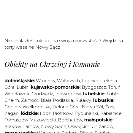
Nie znalazłeś cukierni na swoją uroczystość? Wejdź na
torty weselne Nowy Sącz
.
Obiekty na Chrzciny i Komunie
dolnośląskie:
Wrocław
,
Wałbrzych
,
Legnica
,
Jelenia
Góra
,
Lubin
,
kujawsko-pomorskie:
Bydgoszcz
,
Toruń
,
Włocławek
,
Grudziądz
,
Inowrocław
,
lubelskie:
Lublin
,
Chełm
,
Zamość
,
Biała Podlaska
,
Puławy
,
lubuskie:
Gorzów Wielkopolski
,
Zielona Góra
,
Nowa Sól
,
Żary
,
Żagań
,
łódzkie:
Łódź
,
Piotrków Trybunalski
,
Pabianice
,
Tomaszów Mazowiecki
,
Bełchatów
,
małopolskie:
Kraków
,
Tarnów
,
Nowy Sącz
,
Oświęcim
,
Chrzanów
,
mazowieckie:
Warszawa
,
Radom
,
Płock
,
Siedlce
,