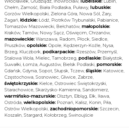
Włocławek
,
Grudziądz
,
Inowrocław
,
lubelskie:
Lublin
,
Chełm
,
Zamość
,
Biała Podlaska
,
Puławy
,
lubuskie:
Gorzów Wielkopolski
,
Zielona Góra
,
Nowa Sól
,
Żary
,
Żagań
,
łódzkie:
Łódź
,
Piotrków Trybunalski
,
Pabianice
,
Tomaszów Mazowiecki
,
Bełchatów
,
małopolskie:
Kraków
,
Tarnów
,
Nowy Sącz
,
Oświęcim
,
Chrzanów
,
mazowieckie:
Warszawa
,
Radom
,
Płock
,
Siedlce
,
Pruszków
,
opolskie:
Opole
,
Kędzierzyn-Koźle
,
Nysa
,
Brzeg
,
Kluczbork
,
podkarpackie:
Rzeszów
,
Przemyśl
,
Stalowa Wola
,
Mielec
,
Tarnobrzeg
,
podlaskie:
Białystok
,
Suwałki
,
Łomża
,
Augustów
,
Bielsk Podlaski
,
pomorskie:
Gdańsk
,
Gdynia
,
Sopot
,
Słupsk
,
Tczew
,
śląskie:
Katowice
,
Częstochowa
,
Sosnowiec
,
Gliwice
,
Zabrze
,
świętokrzyskie:
Kielce
,
Ostrowiec Świętokrzyski
,
Starachowice
,
Skarżysko-Kamienna
,
Sandomierz
,
warmińsko-mazurskie:
Olsztyn
,
Elbląg
,
Ełk
,
Iława
,
Ostróda
,
wielkopolskie:
Poznań
,
Kalisz
,
Konin
,
Piła
,
Ostrów Wielkopolski
,
zachodniopomorskie:
Szczecin
,
Koszalin
,
Stargard
,
Kołobrzeg
,
Świnoujście