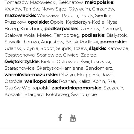
Tomaszów Mazowiecki
,
Bełchatów
,
małopolskie:
Kraków
,
Tarnów
,
Nowy Sącz
,
Oświęcim
,
Chrzanów
,
mazowieckie:
Warszawa
,
Radom
,
Płock
,
Siedlce
,
Pruszków
,
opolskie:
Opole
,
Kędzierzyn-Koźle
,
Nysa
,
Brzeg
,
Kluczbork
,
podkarpackie:
Rzeszów
,
Przemyśl
,
Stalowa Wola
,
Mielec
,
Tarnobrzeg
,
podlaskie:
Białystok
,
Suwałki
,
Łomża
,
Augustów
,
Bielsk Podlaski
,
pomorskie:
Gdańsk
,
Gdynia
,
Sopot
,
Słupsk
,
Tczew
,
śląskie:
Katowice
,
Częstochowa
,
Sosnowiec
,
Gliwice
,
Zabrze
,
świętokrzyskie:
Kielce
,
Ostrowiec Świętokrzyski
,
Starachowice
,
Skarżysko-Kamienna
,
Sandomierz
,
warmińsko-mazurskie:
Olsztyn
,
Elbląg
,
Ełk
,
Iława
,
Ostróda
,
wielkopolskie:
Poznań
,
Kalisz
,
Konin
,
Piła
,
Ostrów Wielkopolski
,
zachodniopomorskie:
Szczecin
,
Koszalin
,
Stargard
,
Kołobrzeg
,
Świnoujście