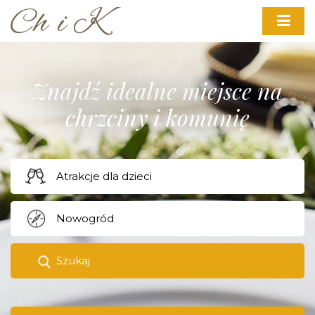
Znajdź idealne miejsce na
chrzciny i komunię
Szukaj