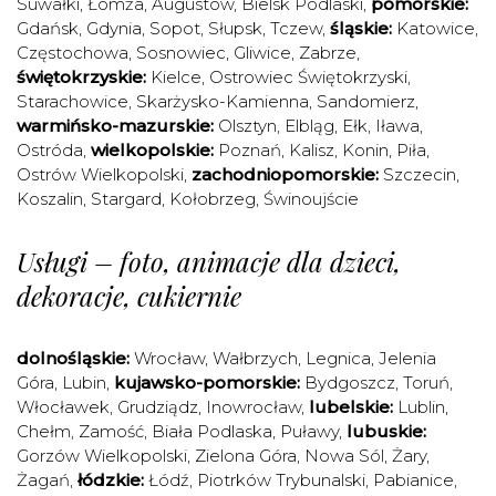
Suwałki
,
Łomża
,
Augustów
,
Bielsk Podlaski
,
pomorskie:
Gdańsk
,
Gdynia
,
Sopot
,
Słupsk
,
Tczew
,
śląskie:
Katowice
,
Częstochowa
,
Sosnowiec
,
Gliwice
,
Zabrze
,
świętokrzyskie:
Kielce
,
Ostrowiec Świętokrzyski
,
Starachowice
,
Skarżysko-Kamienna
,
Sandomierz
,
warmińsko-mazurskie:
Olsztyn
,
Elbląg
,
Ełk
,
Iława
,
Ostróda
,
wielkopolskie:
Poznań
,
Kalisz
,
Konin
,
Piła
,
Ostrów Wielkopolski
,
zachodniopomorskie:
Szczecin
,
Koszalin
,
Stargard
,
Kołobrzeg
,
Świnoujście
Usługi – foto, animacje dla dzieci,
dekoracje, cukiernie
dolnośląskie:
Wrocław
,
Wałbrzych
,
Legnica
,
Jelenia
Góra
,
Lubin
,
kujawsko-pomorskie:
Bydgoszcz
,
Toruń
,
Włocławek
,
Grudziądz
,
Inowrocław
,
lubelskie:
Lublin
,
Chełm
,
Zamość
,
Biała Podlaska
,
Puławy
,
lubuskie:
Gorzów Wielkopolski
,
Zielona Góra
,
Nowa Sól
,
Żary
,
Żagań
,
łódzkie:
Łódź
,
Piotrków Trybunalski
,
Pabianice
,