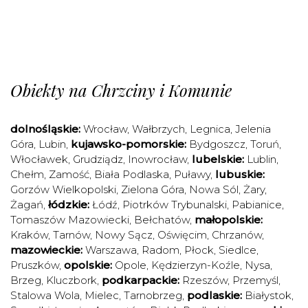
Obiekty na Chrzciny i Komunie
dolnośląskie:
Wrocław
,
Wałbrzych
,
Legnica
,
Jelenia
Góra
,
Lubin
,
kujawsko-pomorskie:
Bydgoszcz
,
Toruń
,
Włocławek
,
Grudziądz
,
Inowrocław
,
lubelskie:
Lublin
,
Chełm
,
Zamość
,
Biała Podlaska
,
Puławy
,
lubuskie:
Gorzów Wielkopolski
,
Zielona Góra
,
Nowa Sól
,
Żary
,
Żagań
,
łódzkie:
Łódź
,
Piotrków Trybunalski
,
Pabianice
,
Tomaszów Mazowiecki
,
Bełchatów
,
małopolskie:
Kraków
,
Tarnów
,
Nowy Sącz
,
Oświęcim
,
Chrzanów
,
mazowieckie:
Warszawa
,
Radom
,
Płock
,
Siedlce
,
Pruszków
,
opolskie:
Opole
,
Kędzierzyn-Koźle
,
Nysa
,
Brzeg
,
Kluczbork
,
podkarpackie:
Rzeszów
,
Przemyśl
,
Stalowa Wola
,
Mielec
,
Tarnobrzeg
,
podlaskie:
Białystok
,