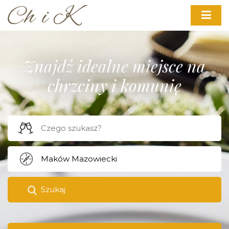
Znajdź idealne miejsce na
chrzciny i komunię
Szukaj