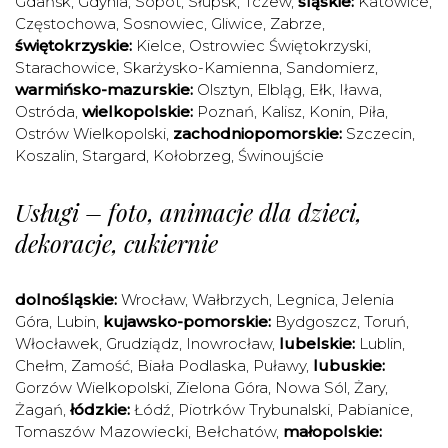
Gdańsk
,
Gdynia
,
Sopot
,
Słupsk
,
Tczew
,
śląskie:
Katowice
,
Częstochowa
,
Sosnowiec
,
Gliwice
,
Zabrze
,
świętokrzyskie:
Kielce
,
Ostrowiec Świętokrzyski
,
Starachowice
,
Skarżysko-Kamienna
,
Sandomierz
,
warmińsko-mazurskie:
Olsztyn
,
Elbląg
,
Ełk
,
Iława
,
Ostróda
,
wielkopolskie:
Poznań
,
Kalisz
,
Konin
,
Piła
,
Ostrów Wielkopolski
,
zachodniopomorskie:
Szczecin
,
Koszalin
,
Stargard
,
Kołobrzeg
,
Świnoujście
Usługi – foto, animacje dla dzieci,
dekoracje, cukiernie
dolnośląskie:
Wrocław
,
Wałbrzych
,
Legnica
,
Jelenia
Góra
,
Lubin
,
kujawsko-pomorskie:
Bydgoszcz
,
Toruń
,
Włocławek
,
Grudziądz
,
Inowrocław
,
lubelskie:
Lublin
,
Chełm
,
Zamość
,
Biała Podlaska
,
Puławy
,
lubuskie:
Gorzów Wielkopolski
,
Zielona Góra
,
Nowa Sól
,
Żary
,
Żagań
,
łódzkie:
Łódź
,
Piotrków Trybunalski
,
Pabianice
,
Tomaszów Mazowiecki
,
Bełchatów
,
małopolskie: