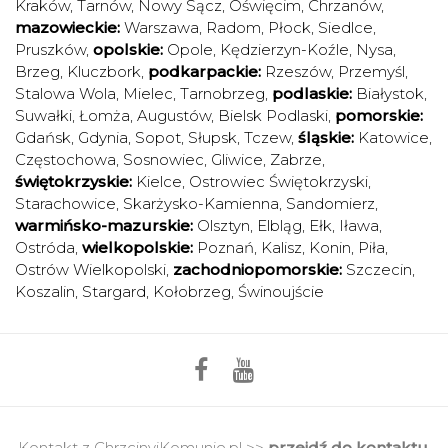
Kraków
,
Tarnów
,
Nowy Sącz
,
Oświęcim
,
Chrzanów
,
mazowieckie:
Warszawa
,
Radom
,
Płock
,
Siedlce
,
Pruszków
,
opolskie:
Opole
,
Kędzierzyn-Koźle
,
Nysa
,
Brzeg
,
Kluczbork
,
podkarpackie:
Rzeszów
,
Przemyśl
,
Stalowa Wola
,
Mielec
,
Tarnobrzeg
,
podlaskie:
Białystok
,
Suwałki
,
Łomża
,
Augustów
,
Bielsk Podlaski
,
pomorskie:
Gdańsk
,
Gdynia
,
Sopot
,
Słupsk
,
Tczew
,
śląskie:
Katowice
,
Częstochowa
,
Sosnowiec
,
Gliwice
,
Zabrze
,
świętokrzyskie:
Kielce
,
Ostrowiec Świętokrzyski
,
Starachowice
,
Skarżysko-Kamienna
,
Sandomierz
,
warmińsko-mazurskie:
Olsztyn
,
Elbląg
,
Ełk
,
Iława
,
Ostróda
,
wielkopolskie:
Poznań
,
Kalisz
,
Konin
,
Piła
,
Ostrów Wielkopolski
,
zachodniopomorskie:
Szczecin
,
Koszalin
,
Stargard
,
Kołobrzeg
,
Świnoujście
Kontakt z ChrzcinyiKomunie.pl >>
przejdź do kontaktu.