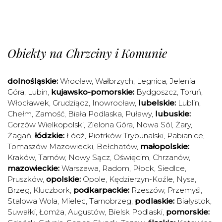
Obiekty na Chrzciny i Komunie
dolnośląskie:
Wrocław
,
Wałbrzych
,
Legnica
,
Jelenia
Góra
,
Lubin
,
kujawsko-pomorskie:
Bydgoszcz
,
Toruń
,
Włocławek
,
Grudziądz
,
Inowrocław
,
lubelskie:
Lublin
,
Chełm
,
Zamość
,
Biała Podlaska
,
Puławy
,
lubuskie:
Gorzów Wielkopolski
,
Zielona Góra
,
Nowa Sól
,
Żary
,
Żagań
,
łódzkie:
Łódź
,
Piotrków Trybunalski
,
Pabianice
,
Tomaszów Mazowiecki
,
Bełchatów
,
małopolskie:
Kraków
,
Tarnów
,
Nowy Sącz
,
Oświęcim
,
Chrzanów
,
mazowieckie:
Warszawa
,
Radom
,
Płock
,
Siedlce
,
Pruszków
,
opolskie:
Opole
,
Kędzierzyn-Koźle
,
Nysa
,
Brzeg
,
Kluczbork
,
podkarpackie:
Rzeszów
,
Przemyśl
,
Stalowa Wola
,
Mielec
,
Tarnobrzeg
,
podlaskie:
Białystok
,
Suwałki
,
Łomża
,
Augustów
,
Bielsk Podlaski
,
pomorskie: