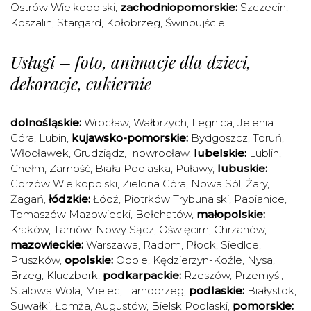
Ostrów Wielkopolski
,
zachodniopomorskie:
Szczecin
,
Koszalin
,
Stargard
,
Kołobrzeg
,
Świnoujście
Usługi – foto, animacje dla dzieci,
dekoracje, cukiernie
dolnośląskie:
Wrocław
,
Wałbrzych
,
Legnica
,
Jelenia
Góra
,
Lubin
,
kujawsko-pomorskie:
Bydgoszcz
,
Toruń
,
Włocławek
,
Grudziądz
,
Inowrocław
,
lubelskie:
Lublin
,
Chełm
,
Zamość
,
Biała Podlaska
,
Puławy
,
lubuskie:
Gorzów Wielkopolski
,
Zielona Góra
,
Nowa Sól
,
Żary
,
Żagań
,
łódzkie:
Łódź
,
Piotrków Trybunalski
,
Pabianice
,
Tomaszów Mazowiecki
,
Bełchatów
,
małopolskie:
Kraków
,
Tarnów
,
Nowy Sącz
,
Oświęcim
,
Chrzanów
,
mazowieckie:
Warszawa
,
Radom
,
Płock
,
Siedlce
,
Pruszków
,
opolskie:
Opole
,
Kędzierzyn-Koźle
,
Nysa
,
Brzeg
,
Kluczbork
,
podkarpackie:
Rzeszów
,
Przemyśl
,
Stalowa Wola
,
Mielec
,
Tarnobrzeg
,
podlaskie:
Białystok
,
Suwałki
,
Łomża
,
Augustów
,
Bielsk Podlaski
,
pomorskie: