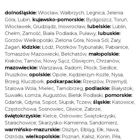
dolnośląskie:
Wrocław
,
Wałbrzych
,
Legnica
,
Jelenia
Góra
,
Lubin
,
kujawsko-pomorskie:
Bydgoszcz
,
Toruń
,
Włocławek
,
Grudziądz
,
Inowrocław
,
lubelskie:
Lublin
,
Chełm
,
Zamość
,
Biała Podlaska
,
Puławy
,
lubuskie:
Gorzów Wielkopolski
,
Zielona Góra
,
Nowa Sól
,
Żary
,
Żagań
,
łódzkie:
Łódź
,
Piotrków Trybunalski
,
Pabianice
,
Tomaszów Mazowiecki
,
Bełchatów
,
małopolskie:
Kraków
,
Tarnów
,
Nowy Sącz
,
Oświęcim
,
Chrzanów
,
mazowieckie:
Warszawa
,
Radom
,
Płock
,
Siedlce
,
Pruszków
,
opolskie:
Opole
,
Kędzierzyn-Koźle
,
Nysa
,
Brzeg
,
Kluczbork
,
podkarpackie:
Rzeszów
,
Przemyśl
,
Stalowa Wola
,
Mielec
,
Tarnobrzeg
,
podlaskie:
Białystok
,
Suwałki
,
Łomża
,
Augustów
,
Bielsk Podlaski
,
pomorskie:
Gdańsk
,
Gdynia
,
Sopot
,
Słupsk
,
Tczew
,
śląskie:
Katowice
,
Częstochowa
,
Sosnowiec
,
Gliwice
,
Zabrze
,
świętokrzyskie:
Kielce
,
Ostrowiec Świętokrzyski
,
Starachowice
,
Skarżysko-Kamienna
,
Sandomierz
,
warmińsko-mazurskie:
Olsztyn
,
Elbląg
,
Ełk
,
Iława
,
Ostróda
,
wielkopolskie:
Poznań
,
Kalisz
,
Konin
,
Piła
,