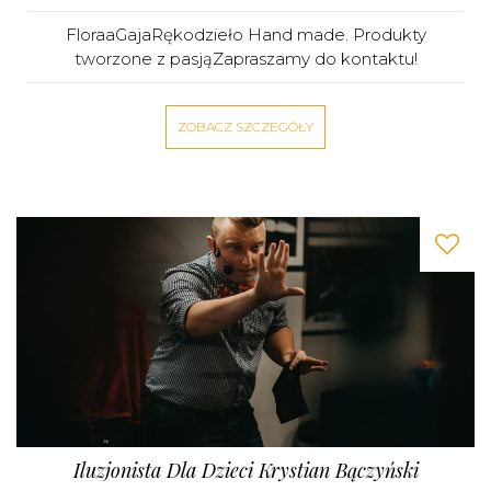
FloraaGajaRękodzieło Hand made. Produkty
tworzone z pasjąZapraszamy do kontaktu!
ZOBACZ SZCZEGÓŁY
Iluzjonista Dla Dzieci Krystian Bączyński