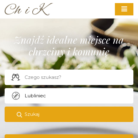
Znajdź idealne miejsce na
chrzciny i komunię
Szukaj