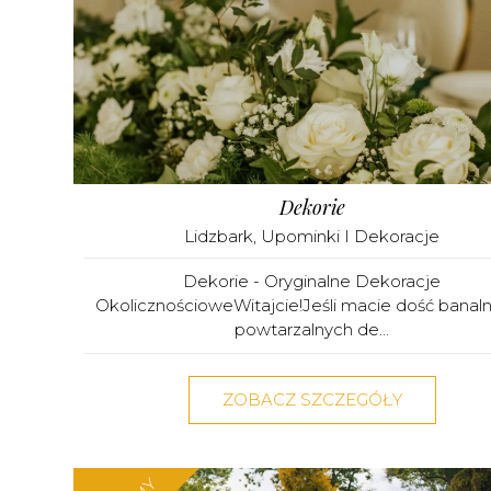
Dekorie
Lidzbark
,
Upominki I Dekoracje
Dekorie - Oryginalne Dekoracje
OkolicznościoweWitajcie!Jeśli macie dość banaln
powtarzalnych de...
ZOBACZ SZCZEGÓŁY