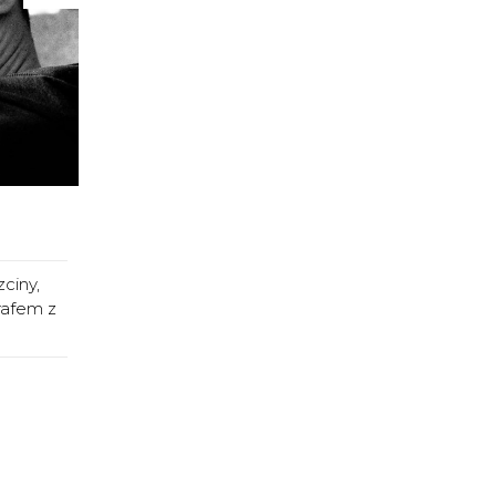
ciny,
rafem z