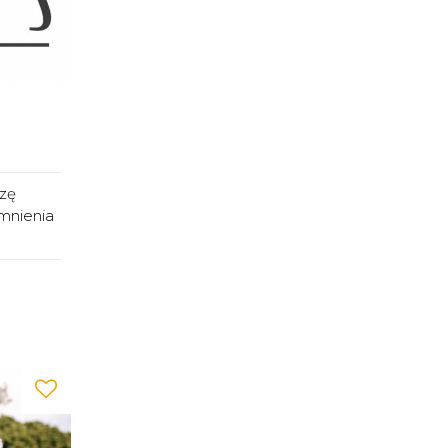
ezę
mnienia