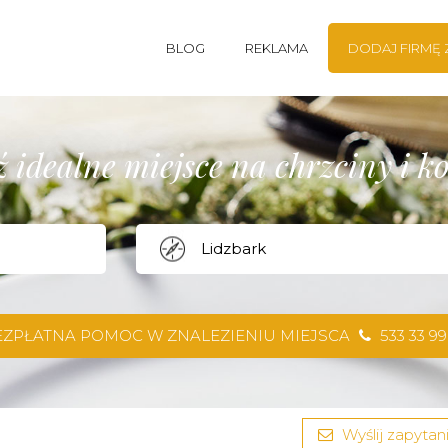
BLOG
REKLAMA
DODAJ FIRMĘ
 idealne miejsce na chrzciny i 
EZPŁATNA POMOC W ZNALEZIENIU MIEJSCA
533 33 99
Wyślij zapytani