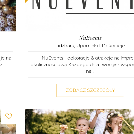
NuEvents
Lidzbark
,
Upominki I Dekoracje
je na
NuEvents - dekoracje & atrakcje na impr
...
okolicznościową Każdego dnia tworzysz wspo
na...
ZOBACZ SZCZEGÓŁY