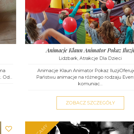
Animacje Klaun Animator Pokaz Iluzj
Lidzbark
,
Atrakcje Dla Dzieci
rma
Animacje Klaun Animator Pokaz IluzjiOferu
 Od...
Państwu animacje na różnego rodzaju Even
komuniac...
ZOBACZ SZCZEGÓŁY