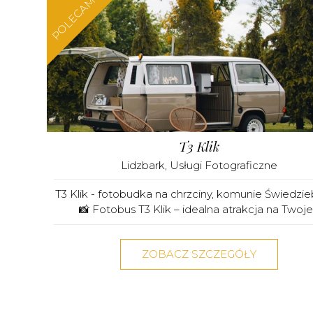
POLECAMY
T3 Klik
Lidzbark
,
Usługi Fotograficzne
T3 Klik - fotobudka na chrzciny, komunie Świedzie
📸 Fotobus T3 Klik – idealna atrakcja na Twoje.
ZOBACZ SZCZEGÓŁY