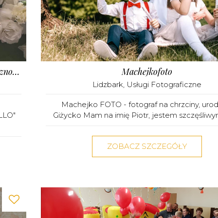
Kwiaciarnia Karello - Dekoracje Ślubne I Okolicznościowe
Machejkofoto
Lidzbark
,
Usługi Fotograficzne
Machejko FOTO - fotograf na chrzciny, urod
LLO"
Giżycko Mam na imię Piotr, jestem szczęśliwy
ZOBACZ SZCZEGÓŁY