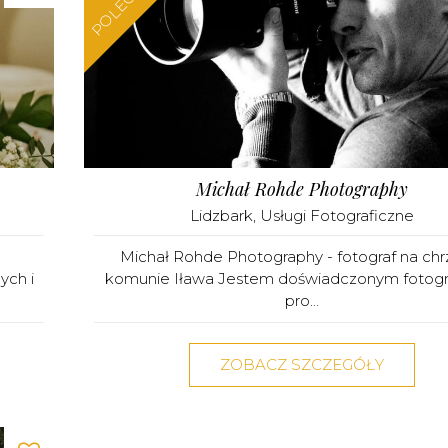
POLECAMY
Michał Rohde Photography
Lidzbark
,
Usługi Fotograficzne
Michał Rohde Photography - fotograf na chrz
ych i
komunie Iława Jestem doświadczonym fotog
pro...
ZOBACZ SZCZEGÓŁY