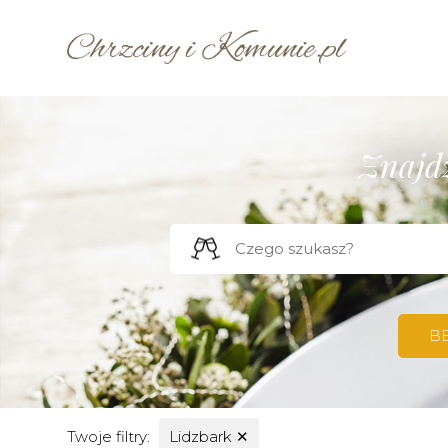
Znajdź
B
Twoje filtry:
Lidzbark
✕