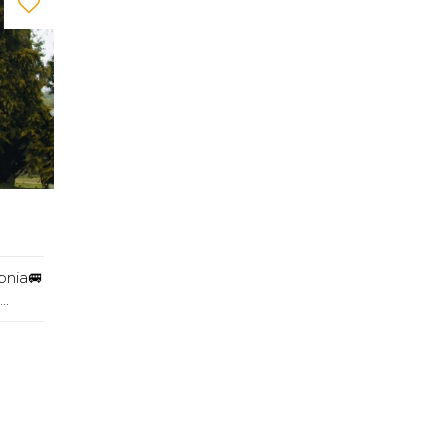
bnia🚐
..