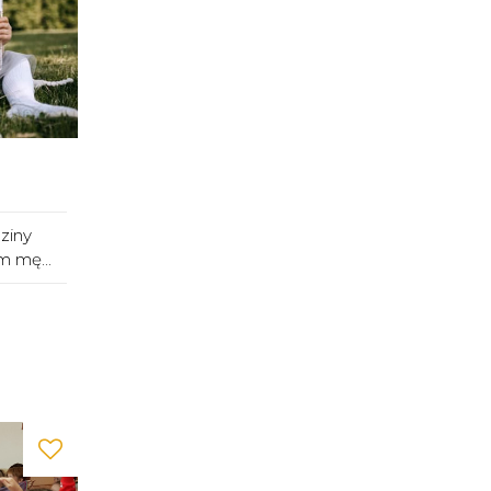
ziny
m mę...