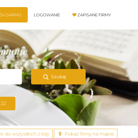
 ZA DARMO
LOGOWANIE
ZAPISANE FIRMY
komunię
Szukaj
 22
e do wszystkich z listy
Pokaż firmy na mapie