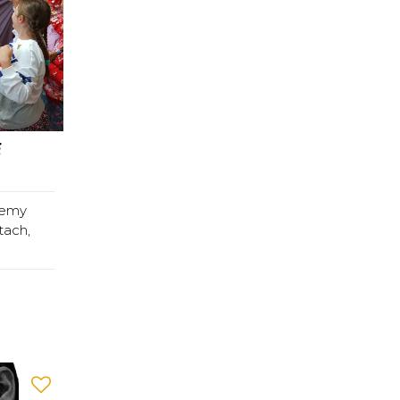
i
jemy
tach,