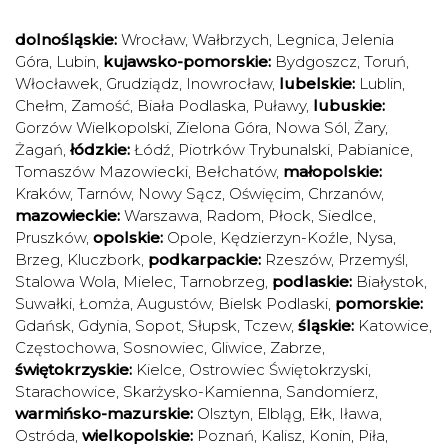
dolnośląskie:
Wrocław
,
Wałbrzych
,
Legnica
,
Jelenia
Góra
,
Lubin
,
kujawsko-pomorskie:
Bydgoszcz
,
Toruń
,
Włocławek
,
Grudziądz
,
Inowrocław
,
lubelskie:
Lublin
,
Chełm
,
Zamość
,
Biała Podlaska
,
Puławy
,
lubuskie:
Gorzów Wielkopolski
,
Zielona Góra
,
Nowa Sól
,
Żary
,
Żagań
,
łódzkie:
Łódź
,
Piotrków Trybunalski
,
Pabianice
,
Tomaszów Mazowiecki
,
Bełchatów
,
małopolskie:
Kraków
,
Tarnów
,
Nowy Sącz
,
Oświęcim
,
Chrzanów
,
mazowieckie:
Warszawa
,
Radom
,
Płock
,
Siedlce
,
Pruszków
,
opolskie:
Opole
,
Kędzierzyn-Koźle
,
Nysa
,
Brzeg
,
Kluczbork
,
podkarpackie:
Rzeszów
,
Przemyśl
,
Stalowa Wola
,
Mielec
,
Tarnobrzeg
,
podlaskie:
Białystok
,
Suwałki
,
Łomża
,
Augustów
,
Bielsk Podlaski
,
pomorskie:
Gdańsk
,
Gdynia
,
Sopot
,
Słupsk
,
Tczew
,
śląskie:
Katowice
,
Częstochowa
,
Sosnowiec
,
Gliwice
,
Zabrze
,
świętokrzyskie:
Kielce
,
Ostrowiec Świętokrzyski
,
Starachowice
,
Skarżysko-Kamienna
,
Sandomierz
,
warmińsko-mazurskie:
Olsztyn
,
Elbląg
,
Ełk
,
Iława
,
Ostróda
,
wielkopolskie:
Poznań
,
Kalisz
,
Konin
,
Piła
,