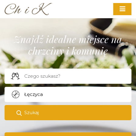
Znajdź idealne miejsce na
chrzciny i komunię
Szukaj