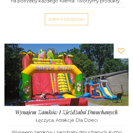
na potrzeby każdego Klienta. Tworzymy produkty...
ZOBACZ SZCZEGÓŁY
Wynajem Zamków I Zjeżdżalni Dmuchanych
Łęczyca
,
Atrakcje Dla Dzieci
Wynajem zamków i zjeżdżalni dmuchanych Kutno