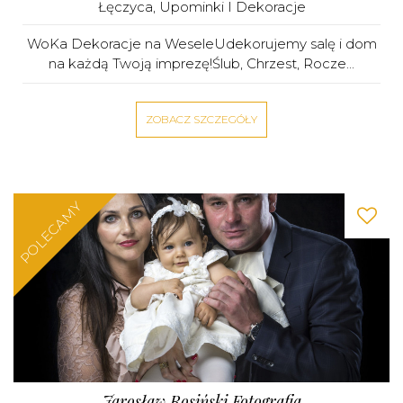
Łęczyca
,
Upominki I Dekoracje
WoKa Dekoracje na WeseleUdekorujemy salę i dom
na każdą Twoją imprezę!Ślub, Chrzest, Rocze...
ZOBACZ SZCZEGÓŁY
POLECAMY
Jarosław Rosiński Fotografia