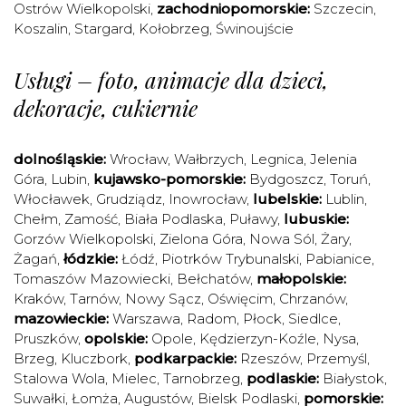
Ostrów Wielkopolski
,
zachodniopomorskie:
Szczecin
,
Koszalin
,
Stargard
,
Kołobrzeg
,
Świnoujście
Usługi – foto, animacje dla dzieci,
dekoracje, cukiernie
dolnośląskie:
Wrocław
,
Wałbrzych
,
Legnica
,
Jelenia
Góra
,
Lubin
,
kujawsko-pomorskie:
Bydgoszcz
,
Toruń
,
Włocławek
,
Grudziądz
,
Inowrocław
,
lubelskie:
Lublin
,
Chełm
,
Zamość
,
Biała Podlaska
,
Puławy
,
lubuskie:
Gorzów Wielkopolski
,
Zielona Góra
,
Nowa Sól
,
Żary
,
Żagań
,
łódzkie:
Łódź
,
Piotrków Trybunalski
,
Pabianice
,
Tomaszów Mazowiecki
,
Bełchatów
,
małopolskie:
Kraków
,
Tarnów
,
Nowy Sącz
,
Oświęcim
,
Chrzanów
,
mazowieckie:
Warszawa
,
Radom
,
Płock
,
Siedlce
,
Pruszków
,
opolskie:
Opole
,
Kędzierzyn-Koźle
,
Nysa
,
Brzeg
,
Kluczbork
,
podkarpackie:
Rzeszów
,
Przemyśl
,
Stalowa Wola
,
Mielec
,
Tarnobrzeg
,
podlaskie:
Białystok
,
Suwałki
,
Łomża
,
Augustów
,
Bielsk Podlaski
,
pomorskie: