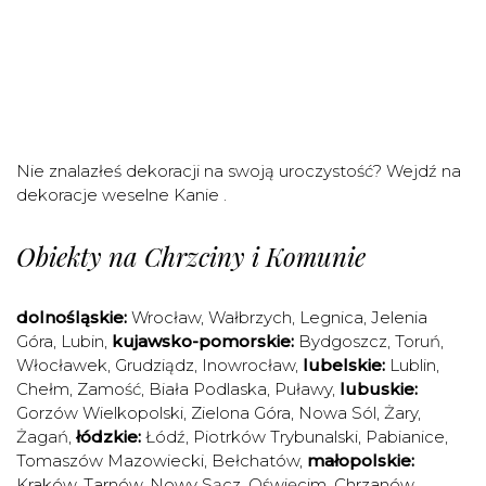
Nie znalazłeś dekoracji na swoją uroczystość? Wejdź na
dekoracje weselne Kanie
.
Obiekty na Chrzciny i Komunie
dolnośląskie:
Wrocław
,
Wałbrzych
,
Legnica
,
Jelenia
Góra
,
Lubin
,
kujawsko-pomorskie:
Bydgoszcz
,
Toruń
,
Włocławek
,
Grudziądz
,
Inowrocław
,
lubelskie:
Lublin
,
Chełm
,
Zamość
,
Biała Podlaska
,
Puławy
,
lubuskie:
Gorzów Wielkopolski
,
Zielona Góra
,
Nowa Sól
,
Żary
,
Żagań
,
łódzkie:
Łódź
,
Piotrków Trybunalski
,
Pabianice
,
Tomaszów Mazowiecki
,
Bełchatów
,
małopolskie:
Kraków
,
Tarnów
,
Nowy Sącz
,
Oświęcim
,
Chrzanów
,