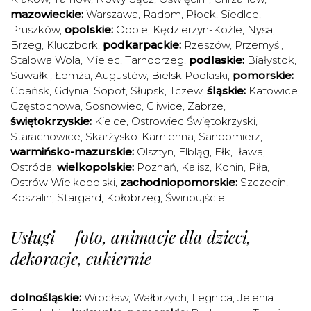
mazowieckie:
Warszawa
,
Radom
,
Płock
,
Siedlce
,
Pruszków
,
opolskie:
Opole
,
Kędzierzyn-Koźle
,
Nysa
,
Brzeg
,
Kluczbork
,
podkarpackie:
Rzeszów
,
Przemyśl
,
Stalowa Wola
,
Mielec
,
Tarnobrzeg
,
podlaskie:
Białystok
,
Suwałki
,
Łomża
,
Augustów
,
Bielsk Podlaski
,
pomorskie:
Gdańsk
,
Gdynia
,
Sopot
,
Słupsk
,
Tczew
,
śląskie:
Katowice
,
Częstochowa
,
Sosnowiec
,
Gliwice
,
Zabrze
,
świętokrzyskie:
Kielce
,
Ostrowiec Świętokrzyski
,
Starachowice
,
Skarżysko-Kamienna
,
Sandomierz
,
warmińsko-mazurskie:
Olsztyn
,
Elbląg
,
Ełk
,
Iława
,
Ostróda
,
wielkopolskie:
Poznań
,
Kalisz
,
Konin
,
Piła
,
Ostrów Wielkopolski
,
zachodniopomorskie:
Szczecin
,
Koszalin
,
Stargard
,
Kołobrzeg
,
Świnoujście
Usługi – foto, animacje dla dzieci,
dekoracje, cukiernie
dolnośląskie:
Wrocław
,
Wałbrzych
,
Legnica
,
Jelenia