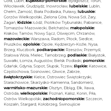
Góra
,
Lubin
,
kujawsko-pomorskie:
Bydgoszcz
,
Toruń
,
Włocławek
,
Grudziądz
,
Inowrocław
,
lubelskie:
Lublin
,
Chełm
,
Zamość
,
Biała Podlaska
,
Puławy
,
lubuskie:
Gorzów Wielkopolski
,
Zielona Góra
,
Nowa Sól
,
Żary
,
Żagań
,
łódzkie:
Łódź
,
Piotrków Trybunalski
,
Pabianice
,
Tomaszów Mazowiecki
,
Bełchatów
,
małopolskie:
Kraków
,
Tarnów
,
Nowy Sącz
,
Oświęcim
,
Chrzanów
,
mazowieckie:
Warszawa
,
Radom
,
Płock
,
Siedlce
,
Pruszków
,
opolskie:
Opole
,
Kędzierzyn-Koźle
,
Nysa
,
Brzeg
,
Kluczbork
,
podkarpackie:
Rzeszów
,
Przemyśl
,
Stalowa Wola
,
Mielec
,
Tarnobrzeg
,
podlaskie:
Białystok
,
Suwałki
,
Łomża
,
Augustów
,
Bielsk Podlaski
,
pomorskie:
Gdańsk
,
Gdynia
,
Sopot
,
Słupsk
,
Tczew
,
śląskie:
Katowice
,
Częstochowa
,
Sosnowiec
,
Gliwice
,
Zabrze
,
świętokrzyskie:
Kielce
,
Ostrowiec Świętokrzyski
,
Starachowice
,
Skarżysko-Kamienna
,
Sandomierz
,
warmińsko-mazurskie:
Olsztyn
,
Elbląg
,
Ełk
,
Iława
,
Ostróda
,
wielkopolskie:
Poznań
,
Kalisz
,
Konin
,
Piła
,
Ostrów Wielkopolski
,
zachodniopomorskie:
Szczecin
,
Koszalin
,
Stargard
,
Kołobrzeg
,
Świnoujście