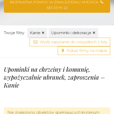
BEZPŁATNA POMOC W ZNALEZIENIU MIEJSCA
533 33 99 22
Twoje filtry:
Kanie
✕
Upominki i dekoracje
✕
Wyślij zapytanie do wszystkich z listy
Pokaż firmy na mapie
Upominki na chrzciny i komunię,
wypożyczalnie ubranek, zaproszenia –
Kanie
Nie znaleziono obiektów spełniających kryterium