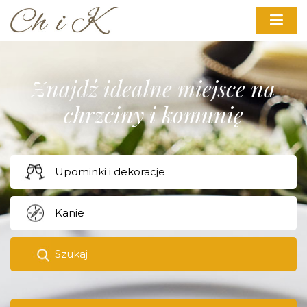
Znajdź idealne miejsce na
chrzciny i komunię
Szukaj