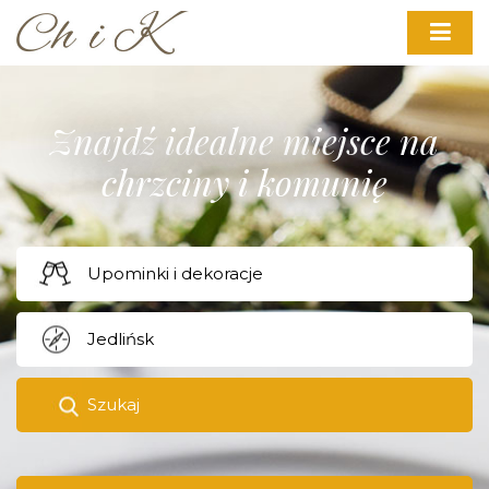
Znajdź idealne miejsce na
chrzciny i komunię
Szukaj