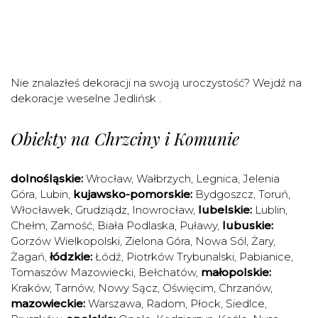
Nie znalazłeś dekoracji na swoją uroczystość? Wejdź na
dekoracje weselne Jedlińsk
.
Obiekty na Chrzciny i Komunie
dolnośląskie:
Wrocław
,
Wałbrzych
,
Legnica
,
Jelenia
Góra
,
Lubin
,
kujawsko-pomorskie:
Bydgoszcz
,
Toruń
,
Włocławek
,
Grudziądz
,
Inowrocław
,
lubelskie:
Lublin
,
Chełm
,
Zamość
,
Biała Podlaska
,
Puławy
,
lubuskie:
Gorzów Wielkopolski
,
Zielona Góra
,
Nowa Sól
,
Żary
,
Żagań
,
łódzkie:
Łódź
,
Piotrków Trybunalski
,
Pabianice
,
Tomaszów Mazowiecki
,
Bełchatów
,
małopolskie:
Kraków
,
Tarnów
,
Nowy Sącz
,
Oświęcim
,
Chrzanów
,
mazowieckie:
Warszawa
,
Radom
,
Płock
,
Siedlce
,