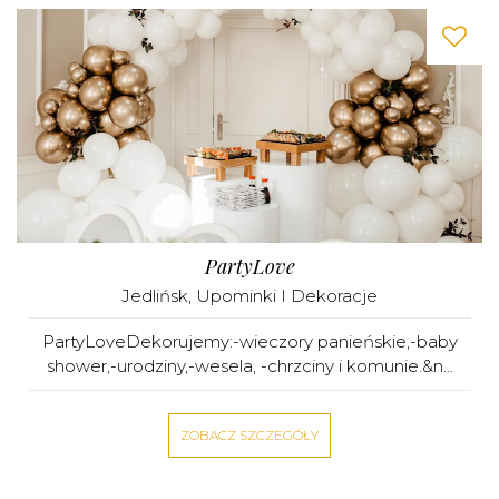
PartyLove
Jedlińsk
,
Upominki I Dekoracje
PartyLoveDekorujemy:-wieczory panieńskie,-baby
shower,-urodziny,-wesela, -chrzciny i komunie.&n...
ZOBACZ SZCZEGÓŁY