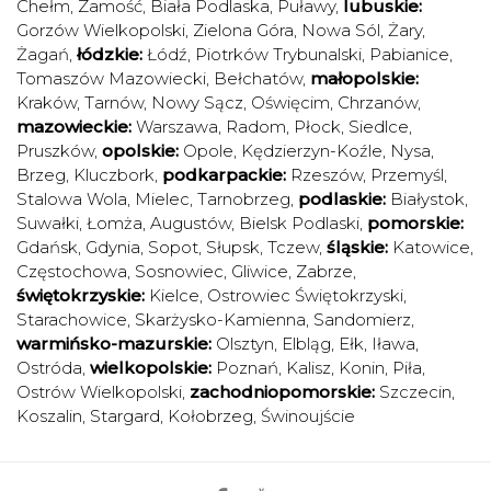
Chełm
,
Zamość
,
Biała Podlaska
,
Puławy
,
lubuskie:
Gorzów Wielkopolski
,
Zielona Góra
,
Nowa Sól
,
Żary
,
Żagań
,
łódzkie:
Łódź
,
Piotrków Trybunalski
,
Pabianice
,
Tomaszów Mazowiecki
,
Bełchatów
,
małopolskie:
Kraków
,
Tarnów
,
Nowy Sącz
,
Oświęcim
,
Chrzanów
,
mazowieckie:
Warszawa
,
Radom
,
Płock
,
Siedlce
,
Pruszków
,
opolskie:
Opole
,
Kędzierzyn-Koźle
,
Nysa
,
Brzeg
,
Kluczbork
,
podkarpackie:
Rzeszów
,
Przemyśl
,
Stalowa Wola
,
Mielec
,
Tarnobrzeg
,
podlaskie:
Białystok
,
Suwałki
,
Łomża
,
Augustów
,
Bielsk Podlaski
,
pomorskie:
Gdańsk
,
Gdynia
,
Sopot
,
Słupsk
,
Tczew
,
śląskie:
Katowice
,
Częstochowa
,
Sosnowiec
,
Gliwice
,
Zabrze
,
świętokrzyskie:
Kielce
,
Ostrowiec Świętokrzyski
,
Starachowice
,
Skarżysko-Kamienna
,
Sandomierz
,
warmińsko-mazurskie:
Olsztyn
,
Elbląg
,
Ełk
,
Iława
,
Ostróda
,
wielkopolskie:
Poznań
,
Kalisz
,
Konin
,
Piła
,
Ostrów Wielkopolski
,
zachodniopomorskie:
Szczecin
,
Koszalin
,
Stargard
,
Kołobrzeg
,
Świnoujście