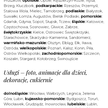
Pruszków
,
opolskie:
Opole
,
Kędzierzyn-Koźle
,
Nysa
,
Brzeg
,
Kluczbork
,
podkarpackie:
Rzeszów
,
Przemyśl
,
Stalowa Wola
,
Mielec
,
Tarnobrzeg
,
podlaskie:
Białystok
,
Suwałki
,
Łomża
,
Augustów
,
Bielsk Podlaski
,
pomorskie:
Gdańsk
,
Gdynia
,
Sopot
,
Słupsk
,
Tczew
,
śląskie:
Katowice
,
Częstochowa
,
Sosnowiec
,
Gliwice
,
Zabrze
,
świętokrzyskie:
Kielce
,
Ostrowiec Świętokrzyski
,
Starachowice
,
Skarżysko-Kamienna
,
Sandomierz
,
warmińsko-mazurskie:
Olsztyn
,
Elbląg
,
Ełk
,
Iława
,
Ostróda
,
wielkopolskie:
Poznań
,
Kalisz
,
Konin
,
Piła
,
Ostrów Wielkopolski
,
zachodniopomorskie:
Szczecin
,
Koszalin
,
Stargard
,
Kołobrzeg
,
Świnoujście
Usługi – foto, animacje dla dzieci,
dekoracje, cukiernie
dolnośląskie:
Wrocław
,
Wałbrzych
,
Legnica
,
Jelenia
Góra
,
Lubin
,
kujawsko-pomorskie:
Bydgoszcz
,
Toruń
,
Włocławek
,
Grudziądz
,
Inowrocław
,
lubelskie:
Lublin
,