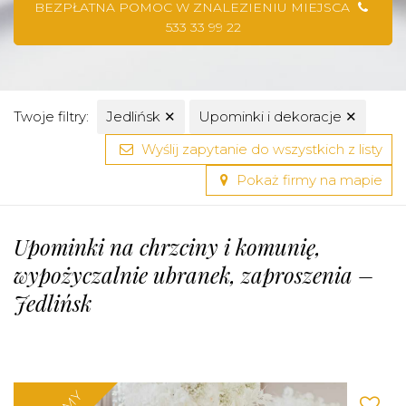
BEZPŁATNA POMOC W ZNALEZIENIU MIEJSCA
533 33 99 22
Twoje filtry:
Jedlińsk
✕
Upominki i dekoracje
✕
Wyślij zapytanie do wszystkich z listy
Pokaż firmy na mapie
Upominki na chrzciny i komunię,
wypożyczalnie ubranek, zaproszenia –
Jedlińsk