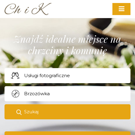
Znajdź idealne miejsce na
chrzciny i komunię
Szukaj