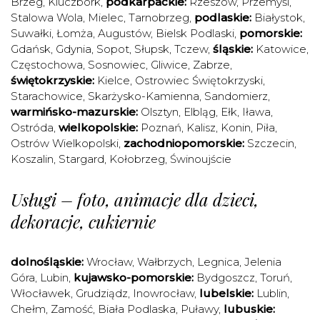
Brzeg
,
Kluczbork
,
podkarpackie:
Rzeszów
,
Przemyśl
,
Stalowa Wola
,
Mielec
,
Tarnobrzeg
,
podlaskie:
Białystok
,
Suwałki
,
Łomża
,
Augustów
,
Bielsk Podlaski
,
pomorskie:
Gdańsk
,
Gdynia
,
Sopot
,
Słupsk
,
Tczew
,
śląskie:
Katowice
,
Częstochowa
,
Sosnowiec
,
Gliwice
,
Zabrze
,
świętokrzyskie:
Kielce
,
Ostrowiec Świętokrzyski
,
Starachowice
,
Skarżysko-Kamienna
,
Sandomierz
,
warmińsko-mazurskie:
Olsztyn
,
Elbląg
,
Ełk
,
Iława
,
Ostróda
,
wielkopolskie:
Poznań
,
Kalisz
,
Konin
,
Piła
,
Ostrów Wielkopolski
,
zachodniopomorskie:
Szczecin
,
Koszalin
,
Stargard
,
Kołobrzeg
,
Świnoujście
Usługi – foto, animacje dla dzieci,
dekoracje, cukiernie
dolnośląskie:
Wrocław
,
Wałbrzych
,
Legnica
,
Jelenia
Góra
,
Lubin
,
kujawsko-pomorskie:
Bydgoszcz
,
Toruń
,
Włocławek
,
Grudziądz
,
Inowrocław
,
lubelskie:
Lublin
,
Chełm
,
Zamość
,
Biała Podlaska
,
Puławy
,
lubuskie: