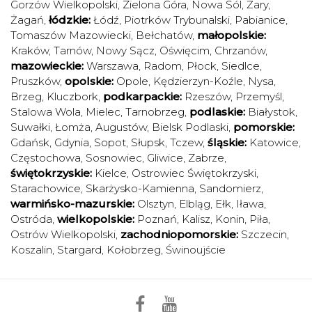
Gorzów Wielkopolski
,
Zielona Góra
,
Nowa Sól
,
Żary
,
Żagań
,
łódzkie:
Łódź
,
Piotrków Trybunalski
,
Pabianice
,
Tomaszów Mazowiecki
,
Bełchatów
,
małopolskie:
Kraków
,
Tarnów
,
Nowy Sącz
,
Oświęcim
,
Chrzanów
,
mazowieckie:
Warszawa
,
Radom
,
Płock
,
Siedlce
,
Pruszków
,
opolskie:
Opole
,
Kędzierzyn-Koźle
,
Nysa
,
Brzeg
,
Kluczbork
,
podkarpackie:
Rzeszów
,
Przemyśl
,
Stalowa Wola
,
Mielec
,
Tarnobrzeg
,
podlaskie:
Białystok
,
Suwałki
,
Łomża
,
Augustów
,
Bielsk Podlaski
,
pomorskie:
Gdańsk
,
Gdynia
,
Sopot
,
Słupsk
,
Tczew
,
śląskie:
Katowice
,
Częstochowa
,
Sosnowiec
,
Gliwice
,
Zabrze
,
świętokrzyskie:
Kielce
,
Ostrowiec Świętokrzyski
,
Starachowice
,
Skarżysko-Kamienna
,
Sandomierz
,
warmińsko-mazurskie:
Olsztyn
,
Elbląg
,
Ełk
,
Iława
,
Ostróda
,
wielkopolskie:
Poznań
,
Kalisz
,
Konin
,
Piła
,
Ostrów Wielkopolski
,
zachodniopomorskie:
Szczecin
,
Koszalin
,
Stargard
,
Kołobrzeg
,
Świnoujście