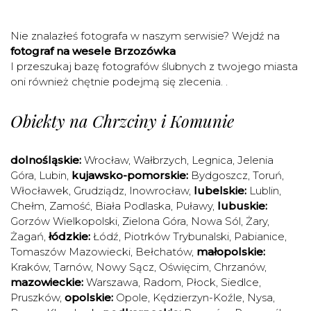
Nie znalazłeś fotografa w naszym serwisie? Wejdź na
fotograf na wesele Brzozówka
I przeszukaj bazę fotografów ślubnych z twojego miasta
oni również chętnie podejmą się zlecenia. .
Obiekty na Chrzciny i Komunie
dolnośląskie:
Wrocław
,
Wałbrzych
,
Legnica
,
Jelenia
Góra
,
Lubin
,
kujawsko-pomorskie:
Bydgoszcz
,
Toruń
,
Włocławek
,
Grudziądz
,
Inowrocław
,
lubelskie:
Lublin
,
Chełm
,
Zamość
,
Biała Podlaska
,
Puławy
,
lubuskie:
Gorzów Wielkopolski
,
Zielona Góra
,
Nowa Sól
,
Żary
,
Żagań
,
łódzkie:
Łódź
,
Piotrków Trybunalski
,
Pabianice
,
Tomaszów Mazowiecki
,
Bełchatów
,
małopolskie:
Kraków
,
Tarnów
,
Nowy Sącz
,
Oświęcim
,
Chrzanów
,
mazowieckie:
Warszawa
,
Radom
,
Płock
,
Siedlce
,
Pruszków
,
opolskie:
Opole
,
Kędzierzyn-Koźle
,
Nysa
,