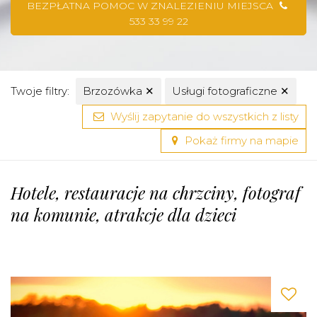
BEZPŁATNA POMOC W ZNALEZIENIU MIEJSCA
533 33 99 22
Twoje filtry:
Brzozówka
✕
Usługi fotograficzne
✕
Wyślij zapytanie do wszystkich z listy
Pokaż firmy na mapie
Hotele, restauracje na chrzciny, fotograf
na komunie, atrakcje dla dzieci