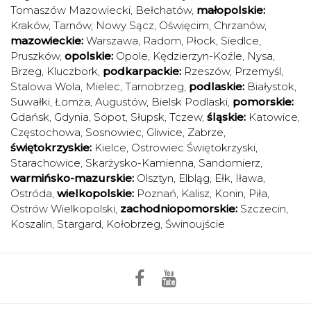
Tomaszów Mazowiecki
,
Bełchatów
,
małopolskie:
Kraków
,
Tarnów
,
Nowy Sącz
,
Oświęcim
,
Chrzanów
,
mazowieckie:
Warszawa
,
Radom
,
Płock
,
Siedlce
,
Pruszków
,
opolskie:
Opole
,
Kędzierzyn-Koźle
,
Nysa
,
Brzeg
,
Kluczbork
,
podkarpackie:
Rzeszów
,
Przemyśl
,
Stalowa Wola
,
Mielec
,
Tarnobrzeg
,
podlaskie:
Białystok
,
Suwałki
,
Łomża
,
Augustów
,
Bielsk Podlaski
,
pomorskie:
Gdańsk
,
Gdynia
,
Sopot
,
Słupsk
,
Tczew
,
śląskie:
Katowice
,
Częstochowa
,
Sosnowiec
,
Gliwice
,
Zabrze
,
świętokrzyskie:
Kielce
,
Ostrowiec Świętokrzyski
,
Starachowice
,
Skarżysko-Kamienna
,
Sandomierz
,
warmińsko-mazurskie:
Olsztyn
,
Elbląg
,
Ełk
,
Iława
,
Ostróda
,
wielkopolskie:
Poznań
,
Kalisz
,
Konin
,
Piła
,
Ostrów Wielkopolski
,
zachodniopomorskie:
Szczecin
,
Koszalin
,
Stargard
,
Kołobrzeg
,
Świnoujście