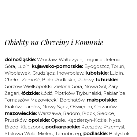
Obiekty na Chrzciny i Komunie
dolnośląskie:
Wrocław
,
Wałbrzych
,
Legnica
,
Jelenia
Góra
,
Lubin
,
kujawsko-pomorskie:
Bydgoszcz
,
Toruń
,
Włocławek
,
Grudziądz
,
Inowrocław
,
lubelskie:
Lublin
,
Chełm
,
Zamość
,
Biała Podlaska
,
Puławy
,
lubuskie:
Gorzów Wielkopolski
,
Zielona Góra
,
Nowa Sól
,
Żary
,
Żagań
,
łódzkie:
Łódź
,
Piotrków Trybunalski
,
Pabianice
,
Tomaszów Mazowiecki
,
Bełchatów
,
małopolskie:
Kraków
,
Tarnów
,
Nowy Sącz
,
Oświęcim
,
Chrzanów
,
mazowieckie:
Warszawa
,
Radom
,
Płock
,
Siedlce
,
Pruszków
,
opolskie:
Opole
,
Kędzierzyn-Koźle
,
Nysa
,
Brzeg
,
Kluczbork
,
podkarpackie:
Rzeszów
,
Przemyśl
,
Stalowa Wola
,
Mielec
,
Tarnobrzeg
,
podlaskie:
Białystok
,