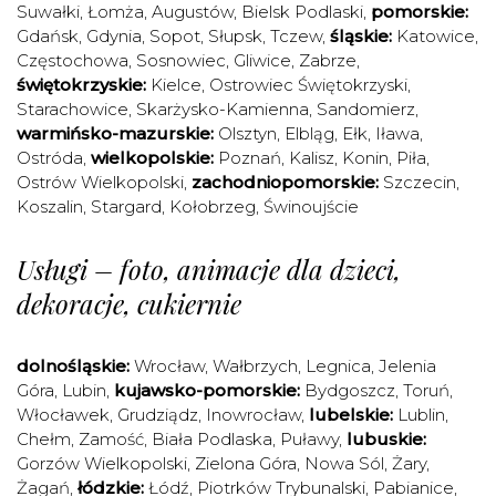
Suwałki
,
Łomża
,
Augustów
,
Bielsk Podlaski
,
pomorskie:
Gdańsk
,
Gdynia
,
Sopot
,
Słupsk
,
Tczew
,
śląskie:
Katowice
,
Częstochowa
,
Sosnowiec
,
Gliwice
,
Zabrze
,
świętokrzyskie:
Kielce
,
Ostrowiec Świętokrzyski
,
Starachowice
,
Skarżysko-Kamienna
,
Sandomierz
,
warmińsko-mazurskie:
Olsztyn
,
Elbląg
,
Ełk
,
Iława
,
Ostróda
,
wielkopolskie:
Poznań
,
Kalisz
,
Konin
,
Piła
,
Ostrów Wielkopolski
,
zachodniopomorskie:
Szczecin
,
Koszalin
,
Stargard
,
Kołobrzeg
,
Świnoujście
Usługi – foto, animacje dla dzieci,
dekoracje, cukiernie
dolnośląskie:
Wrocław
,
Wałbrzych
,
Legnica
,
Jelenia
Góra
,
Lubin
,
kujawsko-pomorskie:
Bydgoszcz
,
Toruń
,
Włocławek
,
Grudziądz
,
Inowrocław
,
lubelskie:
Lublin
,
Chełm
,
Zamość
,
Biała Podlaska
,
Puławy
,
lubuskie:
Gorzów Wielkopolski
,
Zielona Góra
,
Nowa Sól
,
Żary
,
Żagań
,
łódzkie:
Łódź
,
Piotrków Trybunalski
,
Pabianice
,