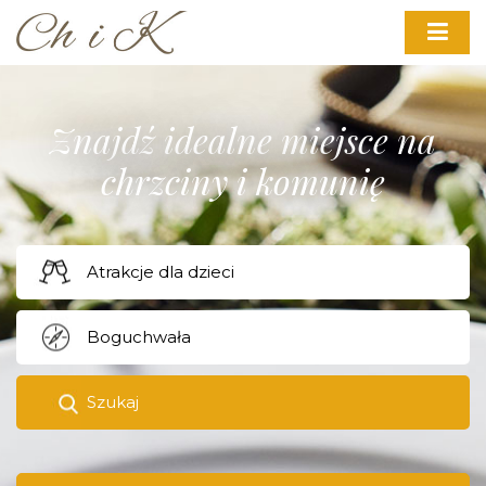
Znajdź idealne miejsce na
chrzciny i komunię
Szukaj