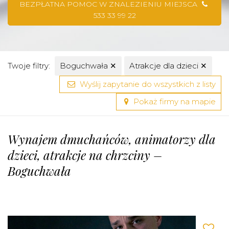
BEZPŁATNA POMOC W ZNALEZIENIU MIEJSCA
533 33 99 22
Twoje filtry:
Boguchwała
✕
Atrakcje dla dzieci
✕
Wyślij zapytanie do wszystkich z listy
Pokaż firmy na mapie
Wynajem dmuchańców, animatorzy dla
dzieci, atrakcje na chrzciny –
Boguchwała